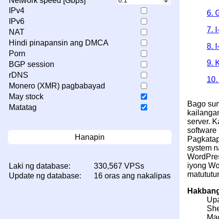
Network speed [Gbps]
IPv4
6. 
IPv6
7. 
NAT
Hindi pinapansin ang DMCA
8. 
Porn
9. 
BGP session
rDNS
10.
Monero (XMR) pagbabayad
May stock
Bago sum
Matatag
kailanga
server. 
software
Hanapin
Pagkatap
system n
WordPres
iyong Wo
Laki ng database:
330,567 VPSs
matututu
Update ng database:
16 oras ang nakalipas
Hakbang
Upa
She
Mac