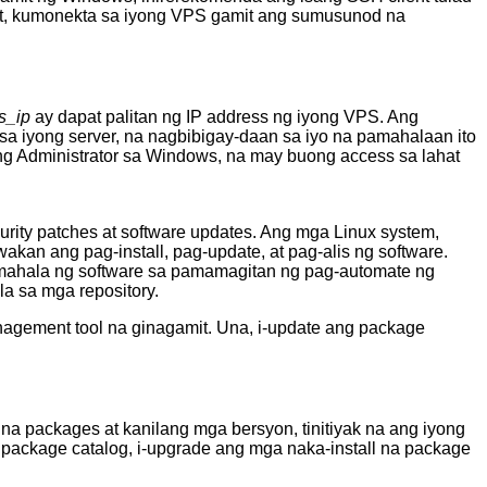
nt, kumonekta sa iyong VPS gamit ang sumusunod na
s_ip
ay dapat palitan ng IP address ng iyong VPS. Ang
a iyong server, na nagbibigay-daan sa iyo na pamahalaan ito
 ng Administrator sa Windows, na may buong access sa lahat
rity patches at software updates. Ang mga Linux system,
an ang pag-install, pag-update, at pag-alis ng software.
ahala ng software sa pamamagitan ng pag-automate ng
la sa mga repository.
gement tool na ginagamit. Una, i-update ang package
na packages at kanilang mga bersyon, tinitiyak na ang iyong
ackage catalog, i-upgrade ang mga naka-install na package