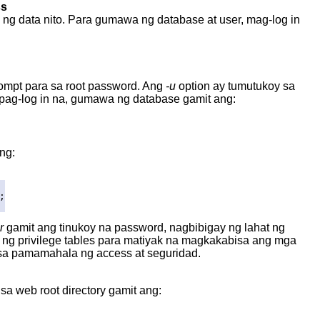
ss
g data nito. Para gumawa ng database at user, mag-log in
rompt para sa root password. Ang
-u
option ay tumutukoy sa
ag-log in na, gumawa ng database gamit ang:
ng:
;
r
gamit ang tinukoy na password, nagbibigay ng lahat ng
d ng privilege tables para matiyak na magkakabisa ang mga
sa pamamahala ng access at seguridad.
sa web root directory gamit ang: