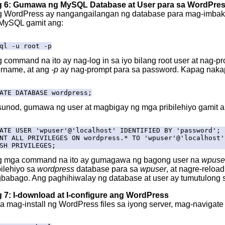
 6: Gumawa ng MySQL Database at User para sa WordPre
 WordPress ay nangangailangan ng database para mag-imbak n
MySQL gamit ang:
ql -u root -p
 command na ito ay nag-log in sa iyo bilang root user at nag-p
rname, at ang
-p
ay nag-prompt para sa password. Kapag nakap
ATE DATABASE wordpress;
unod, gumawa ng user at magbigay ng mga pribilehiyo gamit a
ATE USER 'wpuser'@'localhost' IDENTIFIED BY 'password';
NT ALL PRIVILEGES ON wordpress.* TO 'wpuser'@'localhost'
SH PRIVILEGES;
 mga command na ito ay gumagawa ng bagong user na
wpuse
bilehiyo sa
wordpress
database para sa
wpuser
, at nagre-reloa
babago. Ang paghihiwalay ng database at user ay tumutulong 
7: I-download at I-configure ang WordPress
a mag-install ng WordPress files sa iyong server, mag-navigate 