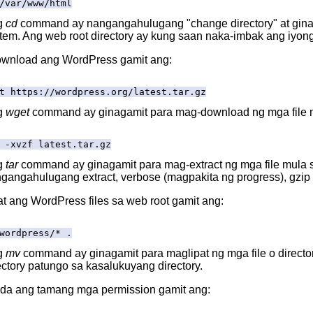
/var/www/html
g
cd
command ay nangangahulugang "change directory" at ginagam
tem. Ang web root directory ay kung saan naka-imbak ang iyong 
ownload ang WordPress gamit ang:
t https://wordpress.org/latest.tar.gz
g
wget
command ay ginagamit para mag-download ng mga file mul
 -xvzf latest.tar.gz
g
tar
command ay ginagamit para mag-extract ng mga file mula s
gangahulugang extract, verbose (magpakita ng progress), gzip (haw
pat ang WordPress files sa web root gamit ang:
wordpress/* .
g
mv
command ay ginagamit para maglipat ng mga file o directory. 
ectory patungo sa kasalukuyang directory.
kda ang tamang mga permission gamit ang: