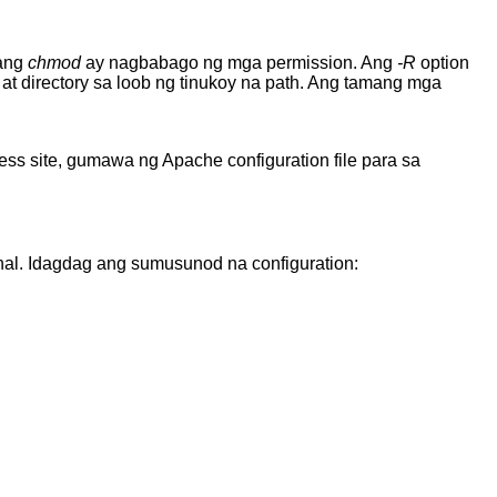
 ang
chmod
ay nagbabago ng mga permission. Ang
-R
option
at directory sa loob ng tinukoy na path. Ang tamang mga
s site, gumawa ng Apache configuration file para sa
nal. Idagdag ang sumusunod na configuration: