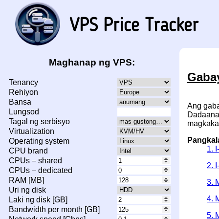
Maghanap ng VPS:
Gabay
Tenancy
Rehiyon
Bansa
Ang gaba
Lungsod
Dadaanan
Tagal ng serbisyo
magkakar
Virtualization
Pangkal
Operating system
1. 
CPU brand
CPUs – shared
2. 
CPUs – dedicated
RAM [MB]
3. 
Uri ng disk
4. 
Laki ng disk [GB]
Bandwidth per month [GB]
5. 