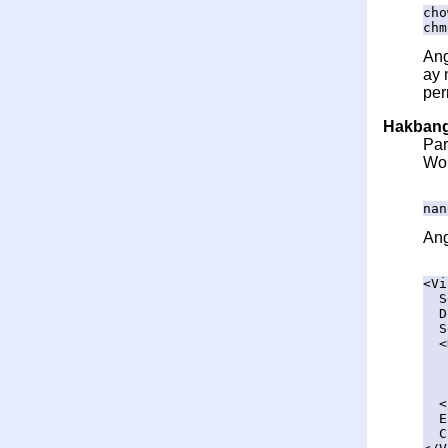
cho
chm
An
ay 
per
Hakbang
Par
Wor
nan
An
<Vi
Se
Do
Se
<D
Op
Al
Re
</
Er
Cu