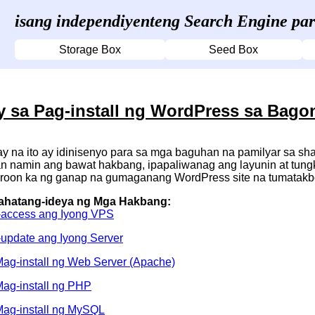
isang independiyenteng Search Engine pa
Storage Box
Seed Box
 sa Pag-install ng WordPress sa Bago
y na ito ay idinisenyo para sa mga baguhan na pamilyar sa sha
 namin ang bawat hakbang, ipapaliwanag ang layunin at tungk
oon ka ng ganap na gumaganang WordPress site na tumatakb
ahatang-ideya ng Mga Hakbang:
I-access ang Iyong VPS
I-update ang Iyong Server
Mag-install ng Web Server (Apache)
Mag-install ng PHP
Mag-install ng MySQL