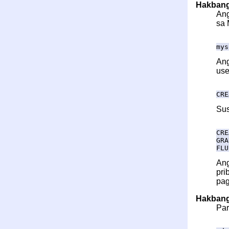
Hakbang
Ang
sa 
mys
Ang
use
CRE
Sus
CRE
GRA
FLU
Ang
pri
pag
Hakbang 
Par