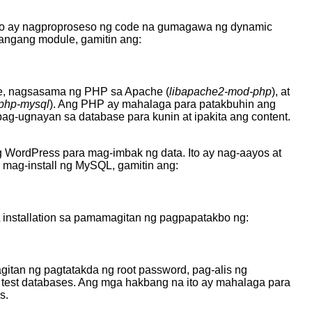
Ito ay nagproproseso ng code na gumagawa ng dynamic
langang module, gamitin ang:
ge, nagsasama ng PHP sa Apache (
libapache2-mod-php
), at
php-mysql
). Ang PHP ay mahalaga para patakbuhin ang
pag-ugnayan sa database para kunin at ipakita ang content.
WordPress para mag-imbak ng data. Ito ay nag-aayos at
 mag-install ng MySQL, gamitin ang:
 installation sa pamamagitan ng pagpapatakbo ng:
gitan ng pagtatakda ng root password, pag-alis ng
g test databases. Ang mga hakbang na ito ay mahalaga para
s.