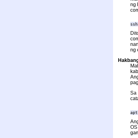
ng 
co
ssh
Dit
com
nan
ng 
Hakbang 
Mah
kab
Ang
pag
Sa 
cat
apt
An
OS 
gam