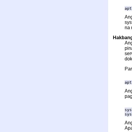
apt
An
sys
na 
Hakbang 
Ang
pin
ser
dok
Par
apt
Ang
pag
sys
sys
An
Apa