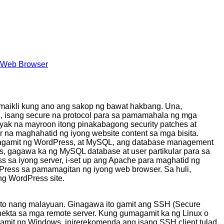
g Web Browser
maikli kung ano ang sakop ng bawat hakbang. Una,
 isang secure na protocol para sa pamamahala ng mga
yak na mayroon itong pinakabagong security patches at
r na maghahatid ng iyong website content sa mga bisita.
ginagamit ng WordPress, at MySQL, ang database management
, gagawa ka ng MySQL database at user partikular para sa
s sa iyong server, i-set up ang Apache para maghatid ng
dPress sa pamamagitan ng iyong web browser. Sa huli,
g WordPress site.
o nang malayuan. Ginagawa ito gamit ang SSH (Secure
onekta sa mga remote server. Kung gumagamit ka ng Linux o
mit ng Windows, inirerekomenda ang isang SSH client tulad