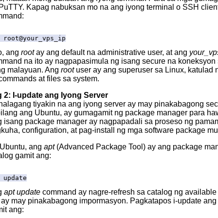
PuTTY. Kapag nabuksan mo na ang iyong terminal o SSH clie
mmand:
 root@your_vps_ip
o, ang
root
ay ang default na administrative user, at ang
your_vp
mand na ito ay nagpapasimula ng isang secure na koneksyon s
g malayuan. Ang
root
user ay ang superuser sa Linux, katulad
commands at files sa system.
2: I-update ang Iyong Server
alagang tiyakin na ang iyong server ay may pinakabagong secu
ilang ang Ubuntu, ay gumagamit ng package manager para hawak
 isang package manager ay nagpapadali sa proseso ng pamam
kuha, configuration, at pag-install ng mga software package mu
Ubuntu, ang
apt
(Advanced Package Tool) ay ang package mana
alog gamit ang:
 update
g
apt update
command ay nagre-refresh sa catalog ng available 
ay may pinakabagong impormasyon. Pagkatapos i-update ang p
it ang: