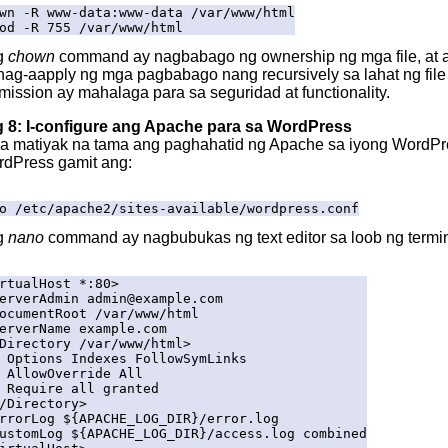
wn -R www-data:www-data /var/www/html
od -R 755 /var/www/html
g
chown
command ay nagbabago ng ownership ng mga file, at
nag-aapply ng mga pagbabago nang recursively sa lahat ng file 
mission ay mahalaga para sa seguridad at functionality.
 8: I-configure ang Apache para sa WordPress
a matiyak na tama ang paghahatid ng Apache sa iyong WordPres
dPress gamit ang:
o /etc/apache2/sites-available/wordpress.conf
g
nano
command ay nagbubukas ng text editor sa loob ng termi
rtualHost *:80>
rverAdmin admin@example.com
cumentRoot /var/www/html
rverName example.com
irectory /var/www/html>
tions Indexes FollowSymLinks
lowOverride All
quire all granted
Directory>
rorLog ${APACHE_LOG_DIR}/error.log
stomLog ${APACHE_LOG_DIR}/access.log combined