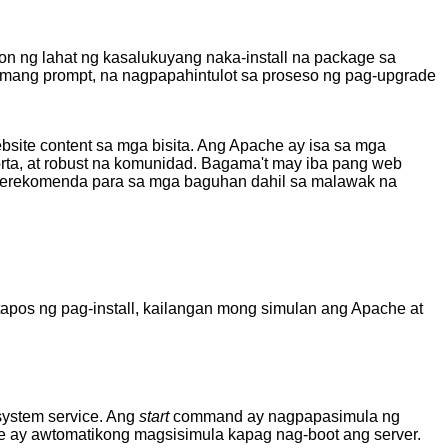
n ng lahat ng kasalukuyang naka-install na package sa
mang prompt, na nagpapahintulot sa proseso ng pag-upgrade
bsite content sa mga bisita. Ang Apache ay isa sa mga
uporta, at robust na komunidad. Bagama't may iba pang web
nirerekomenda para sa mga baguhan dahil sa malawak na
:
tapos ng pag-install, kailangan mong simulan ang Apache at
ystem service. Ang
start
command ay nagpapasimula ng
e ay awtomatikong magsisimula kapag nag-boot ang server.