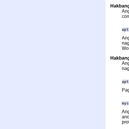
Hakbang 
Ang
con
apt
Ang
nag
Wor
Hakbang
Ang
nag
apt
Pag
mys
Ang
ano
pro