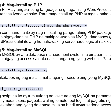
4: Mag-install ng PHP
 PHP ay ang scripting language na ginagamit ng WordPress. 
tent sa iyong website. Para mag-install ng PHP at mga kinakai
 install php libapache2-mod-php php-mysql -y
 command na ito ay nag-i-install ng pangunahing PHP packa
bibigay-daan sa PHP na makipag-usap sa MySQL databases (
dPress dahil ito ang humahawak ng server-side logic at nakiki
 5: Mag-install ng MySQL
 MySQL ay ang database management system na ginagamit ng 
bibigay ng access sa data na kailangan ng iyong website. Para
 install mysql-server -y
katapos ng pag-install, mahalagang i-secure ang iyong MySQL
ql_secure_installation
 script na ito ay tumutulong na i-secure ang MySQL sa pamama
nymous users, pagbabawal ng remote root login, at pag-alis n
tektahan ang iyong database mula sa hindi awtorisadong acces