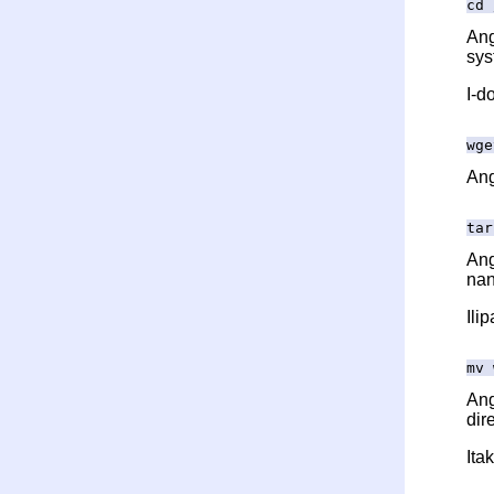
cd 
An
sys
I-d
wge
An
tar
An
nan
Ili
mv 
An
dir
Ita