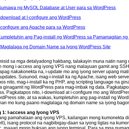
Gumawa ng MySQL Database at User para sa WordPress
I-download at I-configure ang WordPress
I-configure ang Apache para sa WordPress
Kumpletuhin ang Pag-install ng WordPress sa Pamamagitan n
 Magtalaga ng Domain Name sa Iyong WordPress Site
isid sa mga detalyadong hakbang, talakayin muna natin nang 
n mong i-access ang iyong VPS nang malayuan gamit ang SSH,
Kapag nakakonekta na, i-update mo ang iyong server upang mati
 updates. Susunod, mag-i-install ka ng Apache, isang web serve
os nito, mag-i-install ka ng PHP, ang scripting language na 
a ginagamit ng WordPress para mag-imbak ng data. Pagkatapos
s. Pagkatapos nito, i-download at i-configure mo ang WordPres
rdPress site, at sa wakas, kumpletuhin ang pag-install ng Wor
nan mo kung paano magtalaga ng domain name sa iyong bagon
 1: I-access ang Iyong VPS
ng pamahalaan ang iyong VPS, kailangan mong kumonekta dit
ll), isang protocol na nagbibigay-daan sa iyong ligtas na kum
, maaari mong buksan ang iyong terminal. Para sa mga gumaga