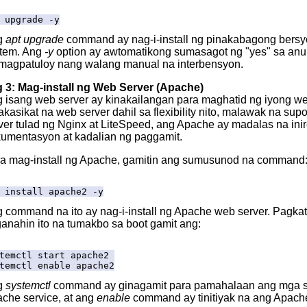
 upgrade -y
g
apt upgrade
command ay nag-i-install ng pinakabagong bersyo
tem. Ang
-y
option ay awtomatikong sumasagot ng "yes" sa anu
magpatuloy nang walang manual na interbensyon.
3: Mag-install ng Web Server (Apache)
 isang web server ay kinakailangan para maghatid ng iyong we
akasikat na web server dahil sa flexibility nito, malawak na s
ver tulad ng Nginx at LiteSpeed, ang Apache ay madalas na i
umentasyon at kadalian ng paggamit.
a mag-install ng Apache, gamitin ang sumusunod na command
 install apache2 -y
 command na ito ay nag-i-install ng Apache web server. Pagka
anahin ito na tumakbo sa boot gamit ang:
temctl start apache2
temctl enable apache2
g
systemctl
command ay ginagamit para pamahalaan ang mga s
che service, at ang
enable
command ay tinitiyak na ang Apach