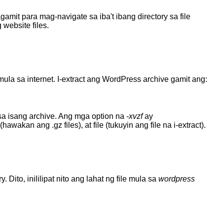
it para mag-navigate sa iba't ibang directory sa file
website files.
a sa internet. I-extract ang WordPress archive gamit ang:
a isang archive. Ang mga option na
-xvzf
ay
akan ang .gz files), at file (tukuyin ang file na i-extract).
Dito, inililipat nito ang lahat ng file mula sa
wordpress