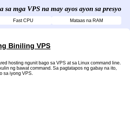
ra sa mga VPS na may ayos ayon sa presyo
Fast CPU
Mataas na RAM
ng Biniling VPS
red hosting ngunit bago sa VPS at sa Linux command line.
ulin ng bawat command. Sa pagtatapos ng gabay na ito,
o sa iyong VPS.