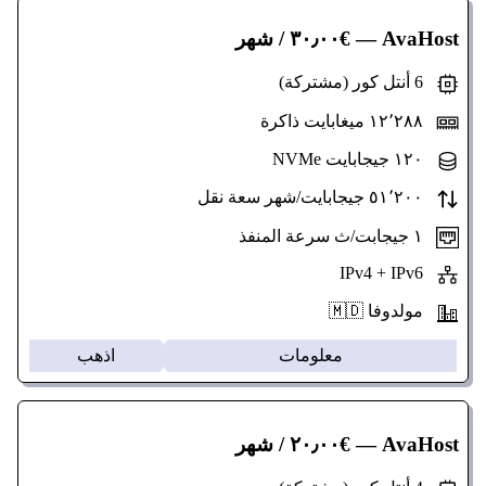
AvaHost
— €٣٠٫٠٠ / شهر
6 أنتل كور (مشتركة)
١٢٬٢٨٨ ميغابايت ذاكرة
١٢٠ جيجابايت NVMe
٥١٬٢٠٠ جيجابايت/شهر سعة نقل
١ جيجابت/ث سرعة المنفذ
IPv4 + IPv6
مولدوفا 🇲🇩
معلومات
اذهب
AvaHost
— €٢٠٫٠٠ / شهر