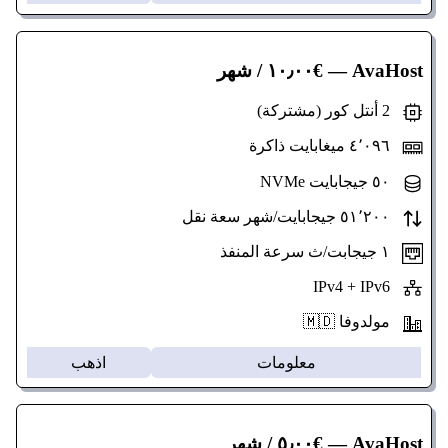
AvaHost
— €١٠٫٠٠ / شهر
2 أنتل كور (مشتركة)
٤٬٠٩٦ ميغابايت ذاكرة
٥٠ جيجابايت NVMe
٥١٬٢٠٠ جيجابايت/شهر سعة نقل
١ جيجابت/ث سرعة المنفذ
IPv4 + IPv6
مولدوفا 🇲🇩
معلومات
اذهب
AvaHost
— €٥٫٠٠ / شهر