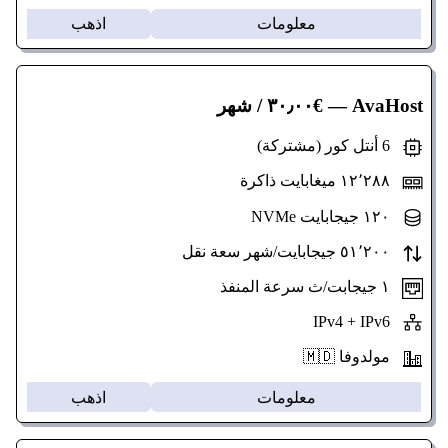
معلومات
اذهب
AvaHost
— €٣٠٫٠٠ / شهر
6 أنتل كور (مشتركة)
١٢٬٢٨٨ ميغابايت ذاكرة
١٢٠ جيجابايت NVMe
٥١٬٢٠٠ جيجابايت/شهر سعة نقل
١ جيجابت/ث سرعة المنفذ
IPv4 + IPv6
مولدوفا 🇲🇩
معلومات
اذهب