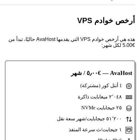
أرخص خوادم VPS
هذه هي أرخص خوادم VPS التي يقدمها AvaHost حاليًا، تبدأ من
€5.00 لكل شهر:
AvaHost
— €٥٫٠٠ / شهر
1 أنتل كور (مشتركة)
٢٬٠٤٨ ميغابايت ذاكرة
٢٥ جيجابايت NVMe
٥١٬٢٠٠ جيجابايت/شهر سعة نقل
١ جيجابت/ث سرعة المنفذ