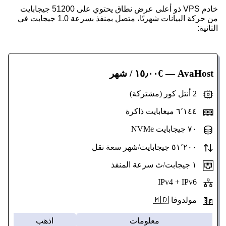
خادم VPS ذو أعلى عرض نطاق يحتوي على 51200 جيجابايت
من حركة البيانات شهريًا، متصل بمنفذ بسرعة 1.0 جيجابت في
الثانية:
AvaHost
— €١٥٫٠٠ / شهر
2 أنتل كور (مشتركة)
٦٬١٤٤ ميغابايت ذاكرة
٧٠ جيجابايت NVMe
٥١٬٢٠٠ جيجابايت/شهر سعة نقل
١ جيجابت/ث سرعة المنفذ
IPv4 + IPv6
مولدوفا 🇲🇩
معلومات
اذهب