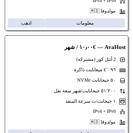
IPv4 + IPv6
مولدوفا 🇲🇩
معلومات
اذهب
AvaHost
— €١٠٫٠٠ / شهر
2 أنتل كور (مشتركة)
٤٬٠٩٦ ميغابايت ذاكرة
٥٠ جيجابايت NVMe
٥١٬٢٠٠ جيجابايت/شهر سعة نقل
١ جيجابت/ث سرعة المنفذ
IPv4 + IPv6
مولدوفا 🇲🇩