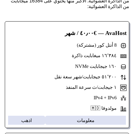
من الذاكرة العشوائية. الأكبر منها يحتوي على 16384 ميجابايت
من الذاكرة العشوائية:
AvaHost
— €٤٠٫٠٠ / شهر
8 أنتل كور (مشتركة)
١٦٬٣٨٤ ميغابايت ذاكرة
١٦٠ جيجابايت NVMe
٥١٬٢٠٠ جيجابايت/شهر سعة نقل
١ جيجابت/ث سرعة المنفذ
IPv4 + IPv6
مولدوفا 🇲🇩
معلومات
اذهب