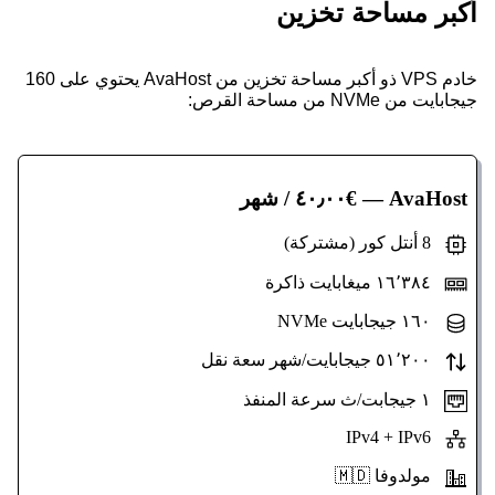
أكبر مساحة تخزين
خادم VPS ذو أكبر مساحة تخزين من AvaHost يحتوي على 160
جيجابايت من NVMe من مساحة القرص:
AvaHost
— €٤٠٫٠٠ / شهر
8 أنتل كور (مشتركة)
١٦٬٣٨٤ ميغابايت ذاكرة
١٦٠ جيجابايت NVMe
٥١٬٢٠٠ جيجابايت/شهر سعة نقل
١ جيجابت/ث سرعة المنفذ
IPv4 + IPv6
مولدوفا 🇲🇩