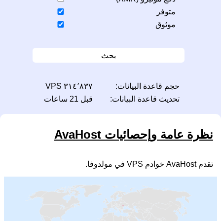
متوفر
موثوق
بحث
حجم قاعدة البيانات:
٣١٤٬٨٣٧ VPS
تحديث قاعدة البيانات:
قبل 21 ساعات
نظرة عامة وإحصائيات AvaHost
تقدم AvaHost خوادم VPS في مولدوفا.