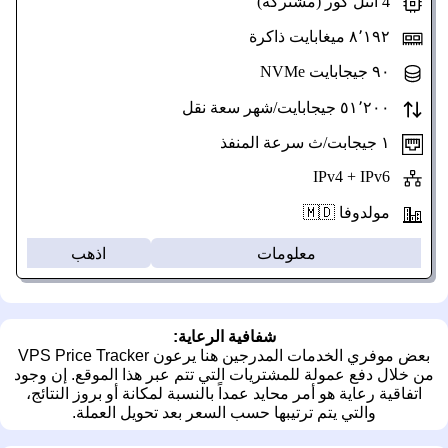
4 أنتل كور (مشتركة)
٨٬١٩٢ ميغابايت ذاكرة
٩٠ جيجابايت NVMe
٥١٬٢٠٠ جيجابايت/شهر سعة نقل
١ جيجابت/ث سرعة المنفذ
IPv4 + IPv6
مولدوفا 🇲🇩
معلومات
اذهب
شفافية الرعاية:
بعض موفري الخدمات المدرجين هنا يرعون VPS Price Tracker
من خلال دفع عمولة للمشتريات التي تتم عبر هذا الموقع. إن وجود
اتفاقية رعاية هو أمر محايد عمداً بالنسبة لمكانة أو بروز النتائج،
والتي يتم ترتيبها حسب السعر بعد تحويل العملة.