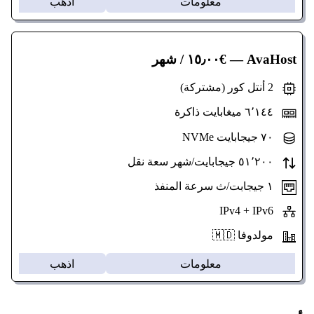
معلومات
اذهب
AvaHost
— €١٥٫٠٠ / شهر
2 أنتل كور (مشتركة)
٦٬١٤٤ ميغابايت ذاكرة
٧٠ جيجابايت NVMe
٥١٬٢٠٠ جيجابايت/شهر سعة نقل
١ جيجابت/ث سرعة المنفذ
IPv4 + IPv6
مولدوفا 🇲🇩
معلومات
اذهب