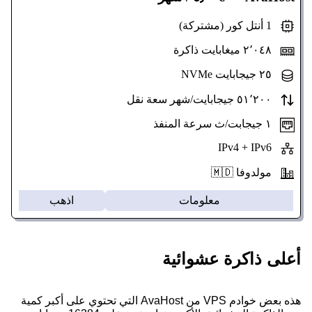
1 أنتل كور (مشتركة)
٢٬٠٤٨ ميغابايت ذاكرة
٢٥ جيجابايت NVMe
٥١٬٢٠٠ جيجابايت/شهر سعة نقل
١ جيجابت/ث سرعة المنفذ
IPv4 + IPv6
مولدوفا 🇲🇩
معلومات
اذهب
أعلى ذاكرة عشوائية
هذه بعض خوادم VPS من AvaHost التي تحتوي على أكبر كمية