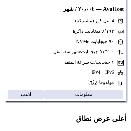
AvaHost
— €٢٠٫٠٠ / شهر
4 أنتل كور (مشتركة)
٨٬١٩٢ ميغابايت ذاكرة
٩٠ جيجابايت NVMe
٥١٬٢٠٠ جيجابايت/شهر سعة نقل
١ جيجابت/ث سرعة المنفذ
IPv4 + IPv6
مولدوفا 🇲🇩
معلومات
اذهب
أعلى عرض نطاق