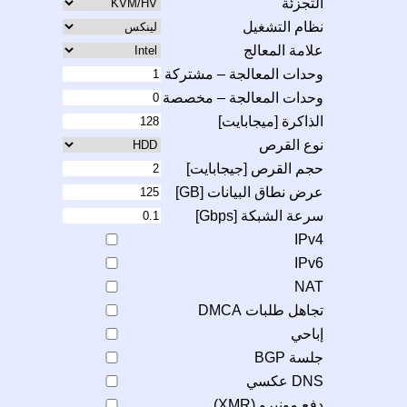
التجزئة
نظام التشغيل
علامة المعالج
وحدات المعالجة – مشتركة
وحدات المعالجة – مخصصة
الذاكرة [ميجابايت]
نوع القرص
حجم القرص [جيجابايت]
عرض نطاق البيانات [GB]
سرعة الشبكة [Gbps]
IPv4
IPv6
NAT
تجاهل طلبات DMCA
إباحي
جلسة BGP
DNS عكسي
دفع مونيرو (XMR)