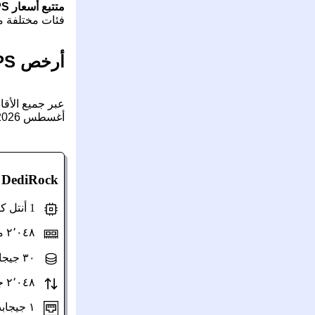
متتبع أسعار VPS
فئات مختلفة من خوادم VPS عبر حوالي 300,000 تكوي
أرخص VPS بذاكرة 2 جيجا بايت:
أغسطس 2026. تم دمج الخصومات على شروط الدفع السنوية في السعر إن وجدت. يمكنك ❯
DediRock
—
1 أنتل كور (مشتركة)
٢٬٠٤٨ ميغابايت ذاكرة
٣٠ جيجابايت SSD
٢٬٠٤٨ جيجابايت/شهر سعة نقل
١ جيجابت/ث سرعة المنفذ