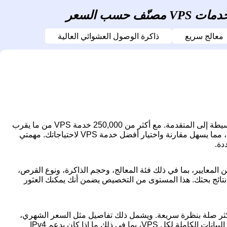
 حسب السعر
معالج سريع
ذاكرة الوصول العشوائي العالية
يُعد من أكثر قوائم VPS شمولية من مزودي الخدمات السحابية البسيطة إلى المتقدمة. مع أكثر من 250,000 خدمة VPS من ما يقرب
من مائة مزود، يقوم محرك البحث هذا بجمع وفهرسة قاعدة بيانات كبيرة من العروض، مما يسهل مقارنة واختيار أفضل خدمة VPS لاحتياجاتك. مهمتي
مات VPS بناءً على مجموعة متنوعة من المعايير، بما في ذلك فئة المعالج، وحجم الذاكرة، ونوع القرص،
ويتم تجميع قائمة VPS مخصصة فقط لك مع نتائج بحثك. هذا المستوى من التخصيص يضمن أنك يمكنك العثور
علومات الأكثر صلة بنظرة سريعة. ويشمل ذلك تفاصيل مثل السعر الشهري،
ونوع القرص وحجمه، والذاكرة، ووحدة المعالجة المركزية، والمزيد. يمكنك أيضًا عرض البيانات الكاملة لكل VPS، بما في ذلك ما إذا كان يدعم IPv4