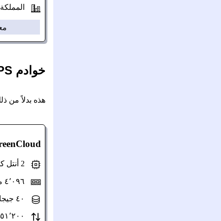
المملكة الم
مع
خوادم VPS مع خوادم ويندوز (مرخصة):
هذه بدلاً من ذلك هي خوادم VPS أوروبية مع خادم ويندوز مرخصة ومثبتة 
reenCloud
2 أنتل كور (مشتركة)
٤٬٠٩٦ ميغابايت ذاكرة
٤٠ جيجابايت SSD
٥١٬٢٠٠ جيجابايت/شهر سعة نقل