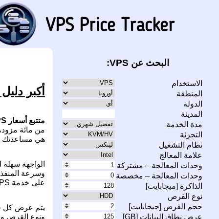
البحث عن VPS:
الاستخدام
أكبر دليل 
المنطقة
الدولة
المدينة
متتبع أسعار VPS
مدة الخدمة
التجزئة
هي مساعدتك في العثور على خدمة PS
نظام التشغيل
علامة المعالج
وحدات المعالجة – مشتركة
وحدات المعالجة – مخصصة
على خدمة VPS المثالية التي تتماشى مع متطلباتك.
الذاكرة [ميجابايت]
نوع القرص
حجم القرص [جيجابايت]
عرض نطاق البيانات [GB]