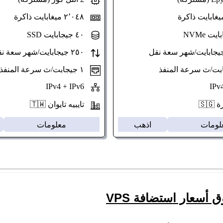
٢٬٠٤٨ ميغابايت ذاكرة
٤٠ جيجابايت SSD
٢٥٠ جيجابايت/شهر سعة نقل
١ جيجابت/ث سرعة المنفذ
IPv4 + IPv6
🇸
تايبيه تايوان 🇹🇼
لومات
اذهب
معلومات
 أسعار استضافة VPS