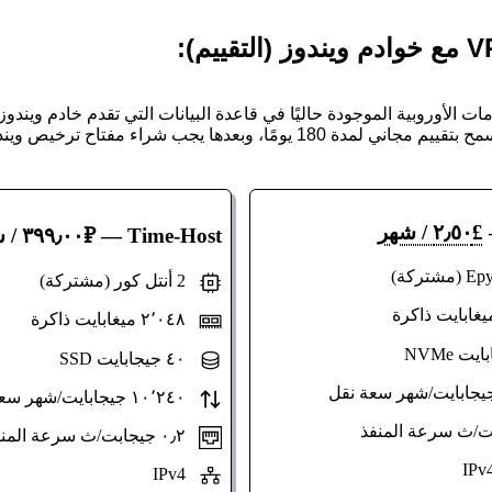
£٢٫٥٠ / شهر
Time-Host
— ₽٣٩٩٫٠٠ / شهر
2 أنتل كور (مشتركة)
٢٬٠٤٨ ميغابايت ذاكرة
٤٠ جيجابايت SSD
١٠٬٢٤٠ جيجابايت/شهر سعة نقل
٠٫٢ جيجابت/ث سرعة المنفذ
IPv4