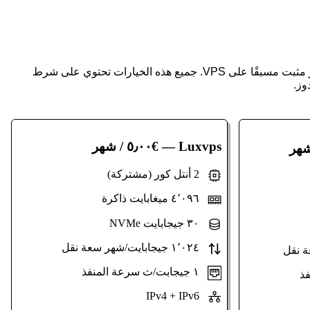
هذه بعض الخدمات الأوروبية الموجودة حاليًا في قاعدة البيانات التي تقدم خادم ويندوز مثبت مسبقًا على VPS. جميع هذه الخيارات تحتوي على شرط
Luxvps
— €٥٫٠٠ / شهر
2 أنتل كور (مشتركة)
٤٬٠٩٦ ميغابايت ذاكرة
٣٠ جيجابايت NVMe
١٬٠٢٤ جيجابايت/شهر سعة نقل
١ جيجابت/ث سرعة المنفذ
IPv4 + IPv6