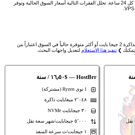
ويقوم بتنمية الإحصائيات كل 24 ساعة. تحلل الفقرات التالية أسعار السوق الحالية وتوفر
عبر جميع الأقاليم والأنظمة التشغيلية والماوراة والمعالجات، ما يلي هي أرخص VPS بذاكرة 2 جيجا بايت أو أكثر متوفرة حالياً في السوق اعتباراً من
تنفيذ هذا الاستعلام
لتعديل واجهات البحث.
HostBrr
— $١٦٫٥٠ / سنة
1 نوى Ryzen (مشتركة)
٢٬٠٤٨ ميغابايت ذاكرة
٣٠ جيجابايت NVMe
٥٬٠٠٠ جيجابايت/شهر سعة نقل
١ جيجابت/ث سرعة المنفذ