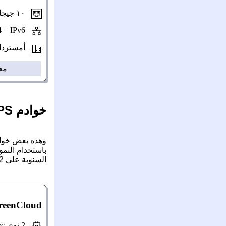
١٠ جيجابت/ث سرعة المنفذ
IPv4 + IPv6
أمستردام هو
مع
خوادم VPS لتثبيت ويندوز 11 (من ISO):
باستخدام النمو
السنوية على 12. لاحظ أنه ليس جميع المزودين قد يقدمون فواتير شهرية.
reenCloud
2 نوى Epyc (مشتركة)