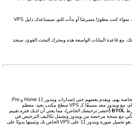
تم تصميم VPS Price Tracker ليكون نقطة المرجع لجميع احتياجات VPS الخاصة بك. سواء كنت مطورًا متمرسًا أو بدأت للتو، سيساعدك دليل VPS
ث في الشريط الجانبي واكتشف VPS المثالي لاحتياجاتك. مع قاعدة البيانات الواسعة هذه ومحرك البحث القوي، ستجد
يقدم العديد من المزودين خادم ويندوز كنظام تشغيل مثبت مسبقًا على خوادم VPS الخاصة بهم، ويقدم بعضهم حتى إصدارات ويندوز 11 Home و Pro.
المقصود بـ "مثبت مسبقًا" في هذا السياق هو أن VPS يتم تسليمه إليك جاهزًا للاستخدام، مع ويندوز معد مسبقًا كـ VPS سطح مكتب بعيد. معظم
BYOL
(
أحضر ترخيصك الخاص
)، مما يعني أن لديك فترة تقييم
180 يومًا، وبعدها يجب شراء مفتاح ترخيص. هناك أيضًا خوادم VPS التي تأتي مع نسخة مرخصة من ويندوز وتشمل تكاليف الترخيص في
السعر الشهري للخدمة، وعادةً ما تكون أغلى بقليل. ولكن الخيار الأرخص على الإطلاق هو تحميل صورة ويندوز 11 على VPS الخاص بك وتثبيتها يدويًا على