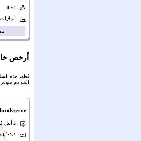
IPv4
الولايات ال
مع
أرخص خادم VPS بذاكرة 4 ج
الخوادم متوفرة
hunkserve
2 أنتل كور (مشتركة)
٤٬٠٩٦ ميغابايت ذاكرة