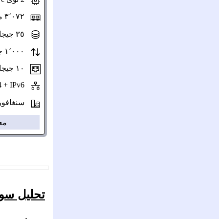
٣٬٠٧٢ ميغابايت ذاكرة
٣٥ جيجابايت NVMe
١٬٠٠٠ جيجابايت/شهر سعة نقل
١٠ جيجابت/ث سرعة المنفذ
IPv4 + IPv6
سنغافورة 🇬
مع
تحليل سوق