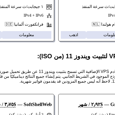
١ جيجابت/ث سرعة المنفذ
IPv4 + IPv6
لندا 🇳🇱
فرانكفورت ألمانيا 🇩🇪
لومات
اذهب
معلومات
ذج الموجود في الشريط الجانبي. يتم إنشاء جميع النتائج ديناميكيًا من
G
—
$٢٫٩٢ / شهر
SoftShellWeb
—
$٣٫٧٥ / شهر
2 أنتل كور (مشتركة)