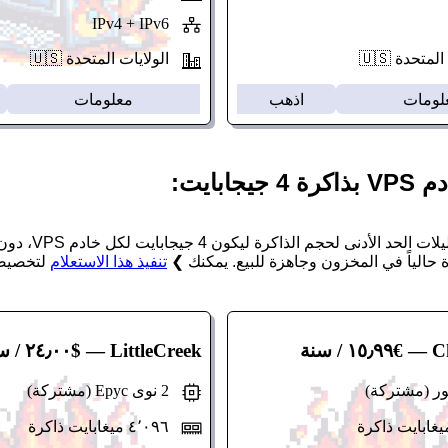
IPv4 + IPv6
متحدة 🇺🇸
الولايات المتحدة 🇺🇸
لومات
اذهب
معلومات
يجابايت:
تُظهر هذه 
 حالياً في المخزون وجاهزة للبيع. يمكنك ❯
تنفيذ هذا الاستعلام
لتخصيص
C
— €١٥٫٩٩ / سنة
LittleCreek
— $٢٤٫٠٠ / سنة
2 نوى Epyc (مشتركة)
٤٬٠٩٦ ميغابايت ذاكرة