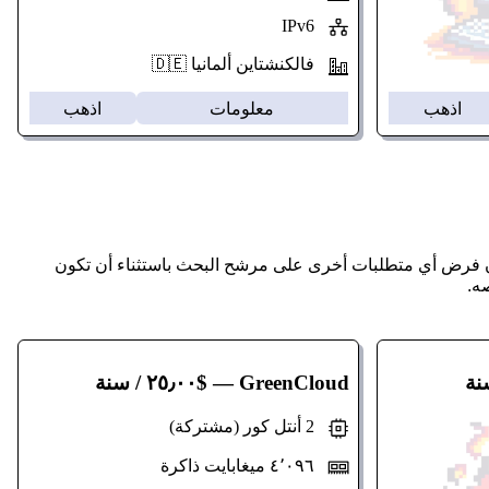
IPv6
فالكنشتاين ألمانيا 🇩🇪
اذهب
معلومات
اذهب
التحليلات الحد الأدنى لحجم الذاكرة ليكون 4 جيجابايت لكل خادم VPS، دون فرض أي متطلبات أخرى على مرشح البحث باستثناء أن تكون
ه.
GreenCloud
— $٢٥٫٠٠ / سنة
2 أنتل كور (مشتركة)
٤٬٠٩٦ ميغابايت ذاكرة