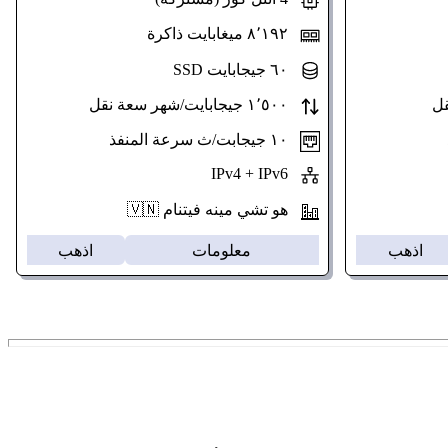
٨٬١٩٢ ميغابايت ذاكرة
٦٠ جيجابايت SSD
١٬٥٠٠ جيجابايت/شهر سعة نقل
١٠ جيجابت/ث سرعة المنفذ
IPv4 + IPv6
هو تشي مينه فيتنام 🇻🇳
اذهب
معلومات
اذهب