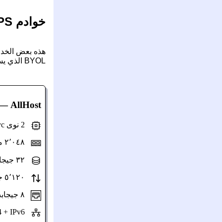
خوادم VPS مع خوادم ويندوز (التقييم):
BYOL الذي يسمح بتقييم مجاني لمدة 180 يومًا، وبعدها يجب شراء مفتاح ترخيص ويندوز.
—
AllHost
2 نوى Epyc (مشتركة)
٢٬٠٤٨ ميغابايت ذاكرة
٣٢ جيجابايت NVMe
٥٬١٢٠ جيجابايت/شهر سعة نقل
٨ جيجابت/ث سرعة المنفذ
IPv4 + IPv6