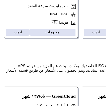
١ جيجابت/ث سرعة المنفذ
IPv4 + IPv6
هولندا 🇳🇱
اذهب
معلومات
اذهب
وهذه بعض خوادم VPS الإضافية التي تسمح بتثبيت ويندوز 11 عن طريق تحميل صورة ISO الخاصة بك. يمكنك البحث عن المزيد من خوادم VPS
 قاعدة البيانات، ويتم الحصول على الأسعار عن طريق قسمة الأسعار
GreenCloud
—
$٣٫٧٥ / شهر
4 أنتل كور (مشتركة)