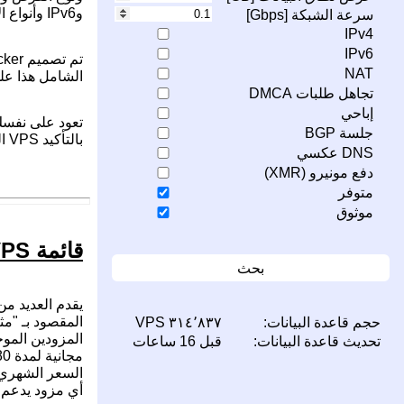
وIPv6 وأنواع الافتراضية المختلفة من صفحة
سرعة الشبكة [Gbps]
IPv4
IPv6
NAT
الشامل هذا على اتخا
تجاهل طلبات DMCA
إباحي
جلسة BGP
بالتأكيد VPS المثالي الذي يلبي متطلباتك وميزانيتك.
DNS عكسي
دفع مونيرو (XMR)
متوفر
موثوق
قائمة VPS ويندوز رخيصة لـ RDP
بحث
حجم قاعدة البيانات:
٣١٤٬٨٣٧ VPS
المزودين الموجودين حا
تحديث قاعدة البيانات:
قبل 16 ساعات
أي مزود يدعم التثبيت من صور