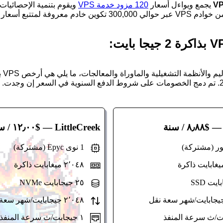
يجمع ويواءل أسعار
120 مزود خدمة VPS
ن خادم معروفة لمتتبع أسعار VPS.
 $٨٫٨٨ / سنة
LittleCreek
— $١٢٫٠٠ / سنة
1 نوى Epyc (مشتركة)
٢٬٠٤٨ ميغابايت ذاكرة
٢٥ جيجابايت NVMe
٢٬٠٤٨ جيجابايت/شهر سعة نقل
١ جيجابت/ث سرعة المنفذ