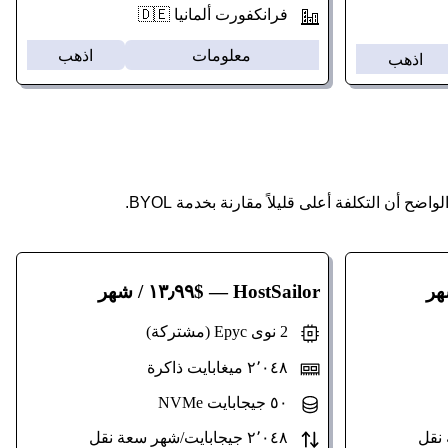
فرانكفورت ألمانيا 🇩🇪
معلومات
اذهب
اذهب
HostSailor
— $١٣٫٩٩ / شهر
2 نوى Epyc (مشتركة)
٢٬٠٤٨ ميغابايت ذاكرة
٥٠ جيجابايت NVMe
٢٬٠٤٨ جيجابايت/شهر سعة نقل