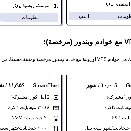
تحدة 🇬🇧
موسكو روسيا 🇷🇺
لومات
اذهب
معلومات
مسبقًا. من الواضح أن التكلفة أعلى قليلاً مقارنة بخدمة BYOL.
G
— $١٠٫٠٠ / شهر
SmartHost
— $١١٫٩٥ / شهر
2 أنتل كور (مشتركة)
٢٬٠٤٨ ميغابايت ذاكرة
٢٠ جيجابايت NVMe
١٬٠٠٠ جيجابايت/شهر سعة نقل