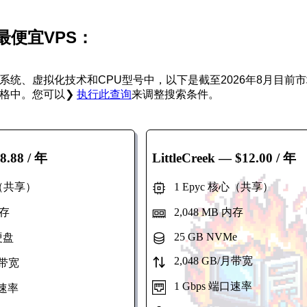
最便宜VPS：
系统、虚拟化技术和CPU型号中，以下是截至2026年8月目前
格中。您可以❯
执行此查询
来调整搜索条件。
8.88 / 年
LittleCreek
— $12.00 / 年
心（共享）
1 Epyc 核心（共享）
内存
2,048 MB 内存
25 GB NVMe
硬盘
2,048 GB/月带宽
月带宽
1 Gbps 端口速率
口速率