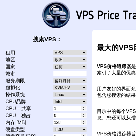
搜索VPS：
最大的VP
租用
地区
VPS价格追踪器
是
国家
索引了大量的优惠
城市
服务期限
虚拟化
用户友好的界面允
操作系统
包含您搜索的结果
CPU品牌
CPU – 共享
目录中的每个VP
CPU – 独占
息。您还可以从
信
内存 [MB]
硬盘类型
VPS价格跟踪器