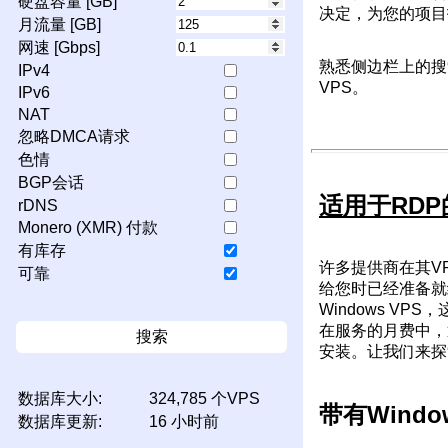
硬盘容量 [GB]
决定，为您的项目
月流量 [GB]
网速 [Gbps]
熟悉侧边栏上的搜
IPv4
VPS。
IPv6
NAT
忽略DMCA请求
色情
BGP会话
适用于RDP的
rDNS
Monero (XMR) 付款
有库存
许多提供商在其VP
可靠
给您时已经准备就
Windows V
在服务的月费中，
搜索
安装。让我们来探
数据库大小:
324,785 个VPS
带有Windo
数据库更新:
16 小时前