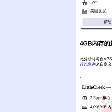
IPv4
美国 🇺🇸
信息
4GB内存的
此分析将每台VP
行此查询
来自定义
LittleCreek
— 
2 Epyc 核
4,096 MB 