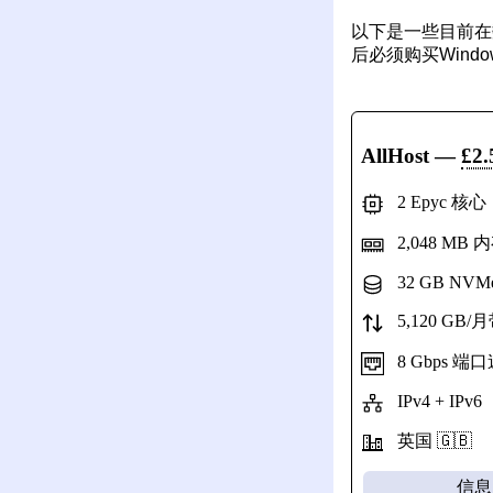
以下是一些目前在数
后必须购买Wind
AllHost
—
£2.
2 Epyc 核
2,048 MB 
32 GB NVM
5,120 GB/
8 Gbps 端
IPv4 + IPv6
英国 🇬🇧
信息