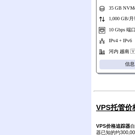
35 GB NVM
1,000 GB/
10 Gbps 
IPv4 + IPv6
河内 越南 🇻
信息
VPS托管
VPS价格追踪器
自
器已知的约300,