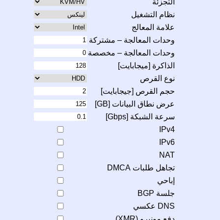
التجزئة
نظام التشغيل
علامة المعالج
وحدات المعالجة – مشتركة
وحدات المعالجة – مخصصة
الذاكرة [ميجابايت]
نوع القرص
حجم القرص [جيجابايت]
عرض نطاق البيانات [GB]
سرعة الشبكة [Gbps]
IPv4
IPv6
NAT
تجاهل طلبات DMCA
إباحي
جلسة BGP
DNS عكسي
دفع مونيرو (XMR)