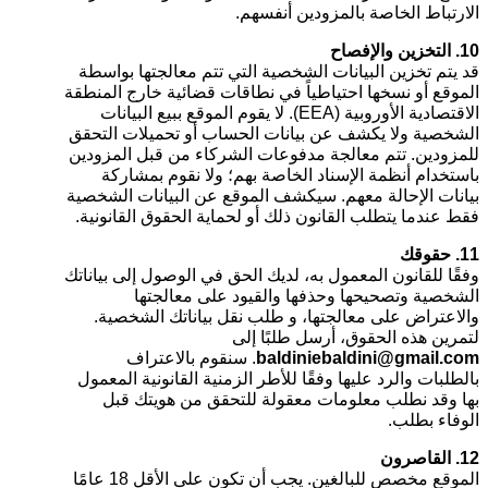
الارتباط الخاصة بالمزودين أنفسهم.
10. التخزين والإفصاح
قد يتم تخزين البيانات الشخصية التي تتم معالجتها بواسطة
الموقع أو نسخها احتياطياً في نطاقات قضائية خارج المنطقة
الاقتصادية الأوروبية (EEA). لا يقوم الموقع ببيع البيانات
الشخصية ولا يكشف عن بيانات الحساب أو تحميلات التحقق
للمزودين. تتم معالجة مدفوعات الشركاء من قبل المزودين
باستخدام أنظمة الإسناد الخاصة بهم؛ ولا نقوم بمشاركة
بيانات الإحالة معهم. سيكشف الموقع عن البيانات الشخصية
فقط عندما يتطلب القانون ذلك أو لحماية الحقوق القانونية.
11. حقوقك
وفقًا للقانون المعمول به، لديك الحق في الوصول إلى بياناتك
الشخصية وتصحيحها وحذفها والقيود على معالجتها
والاعتراض على معالجتها، و طلب نقل بياناتك الشخصية.
لتمرين هذه الحقوق، أرسل طلبًا إلى
baldiniebaldini@gmail.com
. سنقوم بالاعتراف
بالطلبات والرد عليها وفقًا للأطر الزمنية القانونية المعمول
بها وقد نطلب معلومات معقولة للتحقق من هويتك قبل
الوفاء بطلب.
12. القاصرون
الموقع مخصص للبالغين. يجب أن تكون على الأقل 18 عامًا