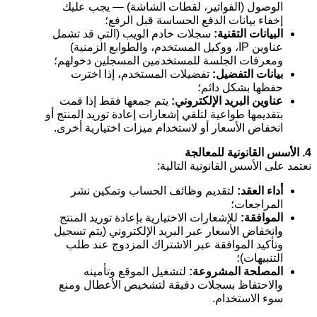
الوصول (الفواتير، لقطات الشاشة) — يجب عليك
إخفاء بيانات الدفع الحساسة قبل الرفع؛
البيانات التقنية:
سجلات خادم الويب (التي قد تشمل
عناوين IP، ووكيل المستخدم، والطوابع الزمنية)
ومعرفات الجلسة للمستخدمين المسجلين دخولهم؛
بيانات التفضيل:
تفضيلات المستخدم، إذا اخترت
حفظها بشكل دائم؛
عناوين البريد الإلكتروني:
يتم جمعها فقط إذا قمت
بتقديمها طواعية لتلقي إشعارات إعادة توريد المنتج أو
انخفاض الأسعار أو لاستخدام ميزات اختيارية أخرى.
4. الأسس القانونية للمعالجة
نعتمد على الأسس القانونية التالية:
أداء العقد:
لتقديم وظائف الحساب وتمكين نشر
المراجعات؛
الموافقة:
للإشعارات الاختيارية بإعادة توريد المنتج
وانخفاض الأسعار عبر البريد الإلكتروني (يتم تسجيل
وتأكيد الموافقة عبر الاشتراك المزدوج عند طلب
التنبيهات)؛
المصلحة المشروعة:
لتشغيل الموقع وتأمينه
والاحتفاظ بسجلات دقيقة لتشخيص الأعطال ومنع
سوء الاستخدام.