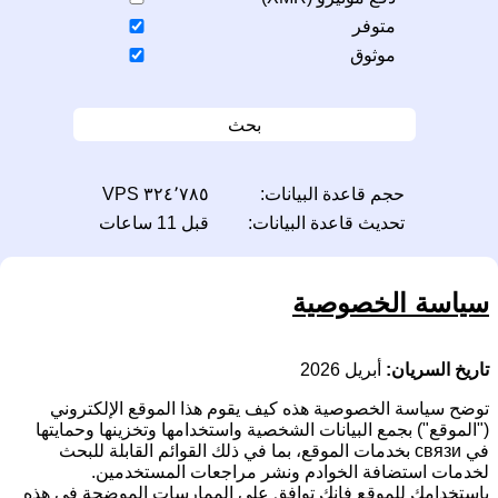
متوفر
موثوق
بحث
حجم قاعدة البيانات:
٣٢٤٬٧٨٥ VPS
تحديث قاعدة البيانات:
قبل 11 ساعات
سياسة الخصوصية
تاريخ السريان:
أبريل 2026
توضح سياسة الخصوصية هذه كيف يقوم هذا الموقع الإلكتروني
("الموقع") بجمع البيانات الشخصية واستخدامها وتخزينها وحمايتها
في связи بخدمات الموقع، بما في ذلك القوائم القابلة للبحث
لخدمات استضافة الخوادم ونشر مراجعات المستخدمين.
باستخدامك للموقع فإنك توافق على الممارسات الموضحة في هذه