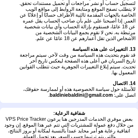
لتسجيل حساب أو نشر مراجعات أو تحميل مستندات تحقق.
لا يتطلب تصفح الموقع ومتابعة الروابط إلى مواقع الويب
الخاصة بالجهات المقدمة ثالثية الأطراف حسابًا أو إعلانًا عن
العمر. إذا أصبحنا على علم بأن صاحب الحساب يقل عمره
عن 18 عامًا، فسنقوم بإزالة الحساب وأي بيانات شخصية
مرتبطة به. نحن لا نقوم بجمع البيانات الشخصية من
الأشخاص الذين تقل أعمارهم عن 18 عامًا عن علم.
13. التغييرات على هذه السياسة
قد نقوم بتحديث هذه السياسة من وقت لآخر. سيتم مراجعة
تاريخ السريان في أعلى هذه الصفحة ليعكس تاريخ آخر
تحديث. سيتم إبلاغ التغييرات الجوهرية حيث تتطلب القوانين
المعمول بها.
14. الاتصال
للأسئلة حول سياسة الخصوصية هذه أو لممارسة حقوقك،
اتصل على:
baldiniebaldini@gmail.com
.
شفافية الرعاية:
بعض موفري الخدمات المدرجين هنا يرعون VPS Price Tracker
من خلال دفع عمولة للمشتريات التي تتم عبر هذا الموقع. إن وجود
اتفاقية رعاية هو أمر محايد عمداً بالنسبة لمكانة أو بروز النتائج،
والتي يتم ترتيبها حسب السعر بعد تحويل العملة.