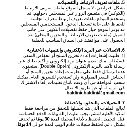
5. ملفات تعريف الارتباط والتفضيلات
بشكل افتراضي، لا يسجل الموقع ملفات تعريف الارتباط
(الكوكيز) في متصفح الزوار غير المسجلين دخولهم. قد
يستخدم الموقع ملفات تعريف ارتباط معرف الجلسة
للحفاظ على حالة تسجيل الدخول للمستخدمين المسجلين.
قد يوفر الموقع خيار حفظ تفضيلات التكوين على جانب
العميل (ملفات تعريف الارتباط أو التخزين المحلي) بعد
الحصول على موافقتك في السياق المناسب للعملية.
6. الاتصالات عبر البريد الإلكتروني والتنبيهات الاختيارية
إذا طلبت إشعارات إعادة تخزين المنتج أو انخفاض السعر،
فسيُطلب منك تقديم عنوان بريد إلكتروني وتأكيد طلبك عبر
رسالة تأكيد بالبريد الإلكتروني (Double Opt-in). ستحتوي
هذه الرسائل فقط على معلومات إعادة تخزين المنتج أو
انخفاض السعر المطلوبة ولن تُستخدم للتسويق العام. يمكنك
سحب الموافقة في أي وقت باتباع تعليمات إلغاء الاشتراك
في الرسالة أو عن طريق الاتصال بـ
.
baldiniebaldini@gmail.com
7. التحميلات، والتحقق، والاحتفاظ
تُعالج الملفات التي يتم تحميلها للتحقق من مراجعة فقط
لتأكيد الأهلية للنشر. يجب عليك إزالة بيانات الدفع الحساسة
قبل التحميل. تُحتفظ بالأدلة المحملة لمدة
30 يومًا
ثم تُحذف
بشكل دائم. تُحتفظ سجلات خادم الويب لمدة حوالي
14 يومًا
،