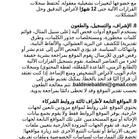
مع خضوعها لتغييرات تشغيلية معقولة. تُحتفظ سجلات
القرارات الآلية حتى
12 شهرًا
لأغراض التدقيق وحل
المشكلات.
8. الإشراف، والتسجيل، والطعون
يستخدم الموقع أدوات فحص آلية (على سبيل المثال، قوائم
كلمات محظورة، ومستخلصات جذور الكلمات، وطرق
تقديرية) للكشف عن البريد العشوائي، والألفاظ النابية،
وانتهاكات السياسة. قد يؤدي الفحص الآلي إلى عدم نشر أو
رفض فوري للإرسال. يقوم الموقع بمراجعة بشرية خفيفة
لجزء من العناصر المعلّمة. نقوم بتسجيل القرارات الآلية
(الطابع الزمني، القاعدة المُفعّلة، لقطة المحتوى) وسجلات
خادم الويب لأغراض التشخيص ومنع الإساءة. إذا كنت تعتقد
أن قرارًا آليًا قد اُتخذ بالخطأ، يمكنك تقديم طعن إلى
baldiniebaldini@gmail.com
. تتم معالجة الطعون
بحسب تقدير الموقع وقد لا تحظى دائمًا بمراجعة يدوية.
9. المواقع التابعة لأطراف ثالثة وروابط الشركاء
يحتوي الموقع على روابط لمواقع مزودين تابعين لجهات
خارجية. يوفر الموقع الروابط فقط ولا يقوم بجمع بيانات
الإحالة أو تتبع المستخدمين على تلك المواقع التابعة لجهات
خارجية. قد تقوم الجهات المزودة الخارجية بتعيين ملفات
تعريف الارتباط أو تقنيات التتبع الأخرى عند زيارة مواقعها؛
تخضع تلك الممارسات لسياسات الخصوصية وملفات تعريف