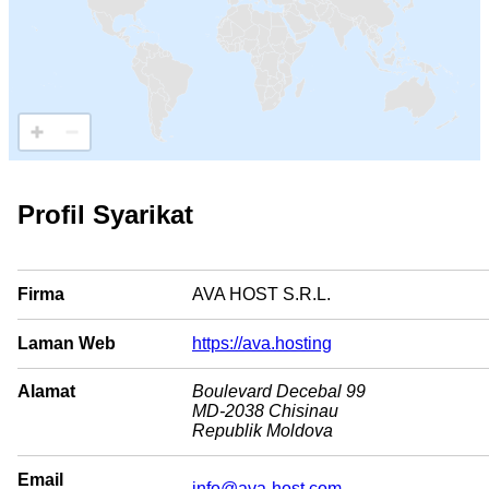
Profil Syarikat
Firma
AVA HOST S.R.L.
Laman Web
https://ava.hosting
Alamat
Boulevard Decebal 99
MD-2038 Chisinau
Republik Moldova
Email
info@ava-host.com