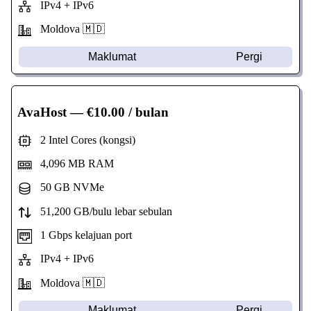
IPv4 + IPv6
Moldova 🇲🇩
Maklumat
Pergi
AvaHost
— €10.00 / bulan
2 Intel Cores (kongsi)
4,096 MB RAM
50 GB NVMe
51,200 GB/bulu lebar sebulan
1 Gbps kelajuan port
IPv4 + IPv6
Moldova 🇲🇩
Maklumat
Pergi