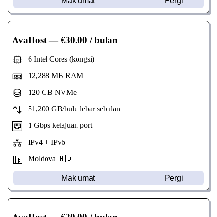
Maklumat
Pergi
AvaHost
— €30.00 / bulan
6 Intel Cores (kongsi)
12,288 MB RAM
120 GB NVMe
51,200 GB/bulu lebar sebulan
1 Gbps kelajuan port
IPv4 + IPv6
Moldova 🇲🇩
Maklumat
Pergi
AvaHost
— €20.00 / bulan