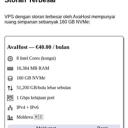
VPS dengan storan terbesar oleh AvaHost mempunyai
ruang simpanan sebanyak 160 GB NVMe:
AvaHost
— €40.00 / bulan
8 Intel Cores (kongsi)
16,384 MB RAM
160 GB NVMe
51,200 GB/bulu lebar sebulan
1 Gbps kelajuan port
IPv4 + IPv6
Moldova 🇲🇩