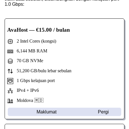
1.0 Gbps:
AvaHost
— €15.00 / bulan
2 Intel Cores (kongsi)
6,144 MB RAM
70 GB NVMe
51,200 GB/bulu lebar sebulan
1 Gbps kelajuan port
IPv4 + IPv6
Moldova 🇲🇩
Maklumat
Pergi