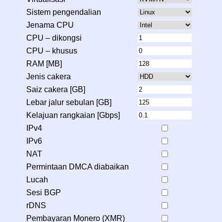
Sistem pengendalian
Jenama CPU
CPU – dikongsi
CPU – khusus
RAM [MB]
Jenis cakera
Saiz cakera [GB]
Lebar jalur sebulan [GB]
Kelajuan rangkaian [Gbps]
IPv4
IPv6
NAT
Permintaan DMCA diabaikan
Lucah
Sesi BGP
rDNS
Pembayaran Monero (XMR)