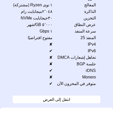
المعالج
١ نوى Ryzen (مشتركة)
الذاكرة
٢٬٠٤٨ميجابايت رام
التخزين
٣٠جيجابايت NVMe
عرض النطاق
٥٬٠٠٠ GB/شهر
سرعة المنفذ
١ Gbps
المنفذ 25
مفتوح افتراضيًا
✘
IPv4
✔
IPv6
تجاهل إشعارات DMCA
✘
جلسة BGP
✘
✔
rDNS
✘
Monero
متوفر في المخزون الآن
✔
انتقل إلى العرض