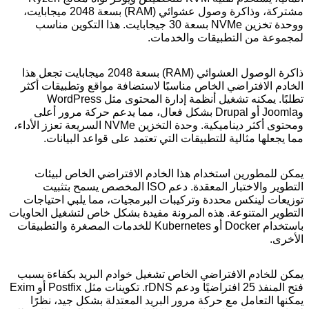
مشتركة، وذاكرة وصول عشوائي (RAM) بسعة 2048 ميجابايت،
ووحدة تخزين NVMe بسعة 30 جيجابايت. هذا التكوين مناسب
لمجموعة من التطبيقات والخدمات.
ذاكرة الوصول العشوائي (RAM) بسعة 2048 ميجابايت تجعل هذا
الخادم الافتراضي الخاص مناسبًا لاستضافة مواقع وتطبيقات أكثر
تطلبًا. يمكنه تشغيل أنظمة إدارة المحتوى مثل WordPress
وJoomla أو Drupal بشكل فعال، مما يدعم حركة مرور أعلى
ومحتوى أكثر ديناميكية. وحدة التخزين NVMe السريعة تعزز الأداء،
مما يجعلها مثالية للتطبيقات التي تعتمد على قواعد البيانات.
يمكن للمطورين استخدام هذا الخادم الافتراضي الخاص لبيئات
التطوير والاختبار المعقدة. دعم ISO المخصص يسمح بتثبيت
توزيعات لينكس محددة وتركيبات البرمجيات، مما يلبي احتياجات
التطوير المتنوعة. هذه المرونة مفيدة بشكل خاص لتشغيل الحاويات
باستخدام Docker أو Kubernetes للخدمات المصغرة والتطبيقات
الأخرى.
يمكن للخادم الافتراضي الخاص تشغيل خوادم البريد بكفاءة بسبب
فتح المنفذ 25 افتراضيًا ودعم rDNS. تكوينات مثل Postfix أو Exim
يمكنها التعامل مع حركة مرور البريد المعتدلة بشكل جيد، نظرًا