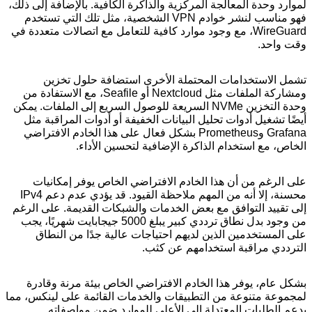
لموارد وحدة المعالجة المركزية والذاكرة الكافية. بالإضافة إلى ذلك،
فهو مناسب لنشر خوادم VPN الشخصية، مثل تلك التي تستخدم
WireGuard، مع وجود موارد كافية للتعامل مع اتصالات متعددة في
وقت واحد.
تشمل الاستخدامات المحتملة الأخرى استضافة حلول تخزين
ومشاركة الملفات مثل Nextcloud أو Seafile، مع الاستفادة من
وحدة التخزين NVMe السريعة للوصول السريع إلى الملفات. يمكن
أيضًا تشغيل أدوات تحليل البيانات الخفيفة أو أدوات المراقبة مثل
Grafana وPrometheus بشكل فعال على هذا الخادم الافتراضي
الخاص، مع استخدام الذاكرة الإضافية لتحسين الأداء.
على الرغم من أن هذا الخادم الافتراضي الخاص يوفر إمكانيات
محسنة، إلا أنه من المهم ملاحظة القيود. قد يؤدي عدم دعم IPv4
إلى تقييد التوافق مع بعض الخدمات والشبكات القديمة. على الرغم
من وجود بدل نطاق ترددي كبير يبلغ 5000 جيجابايت شهريًا، يجب
على المستخدمين الذين لديهم احتياجات عالية جدًا من النطاق
الترددي مراقبة استخدامهم عن كثب.
بشكل عام، يوفر هذا الخادم الافتراضي الخاص بيئة مرنة وقادرة
لمجموعة متنوعة من التطبيقات والخدمات القائمة على لينكس، مما
يدعم الطلبات المعتدلة إلى الأعلى للموارد ضمن مواصفاته.