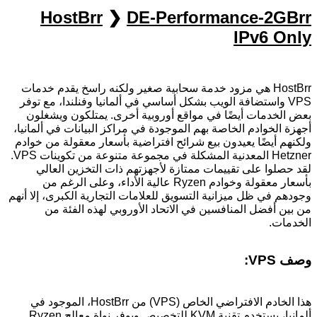
HostBrr
❯
DE-Performance-2GBrr
IPv6 Only
HostBrr هي مزود خدمة سحابية صغير ولكنه راسخ يقدم خدمات
VPS واستضافة الويب بشكل أساسي في ألمانيا وفنلندا، مع توفر
بعض الخدمات أيضًا في مواقع أوروبية أخرى. يمتلكون ويشغلون
أجهزة الخوادم الخاصة بهم الموجودة في مراكز البيانات في ألمانيا،
ولكنهم أيضًا يعيدون بيع شرائح افتراضية بأسعار معقولة من خوادم
Hetzner المعدنية المشكلة في مجموعة متنوعة من تكوينات VPS.
لقد حصلوا على تقييمات ممتازة لأجهزتهم ذات التخزين العالي
بأسعار معقولة وخوادم Ryzen عالية الأداء، وعلى الرغم من
وجودهم في ظل ميزانية التسويق للعلامات التجارية الكبرى، إلا أنهم
من بين أفضل المنافسين في الاتحاد الأوروبي لهذه الفئة من
الخدمات.
وصف VPS:
هذا الخادم الافتراضي الخاص (VPS) من HostBrr، الموجود في
ألمانيا، يستخدم تقنية KVM للتخصيص ويوفر نواة معالج Ryzen