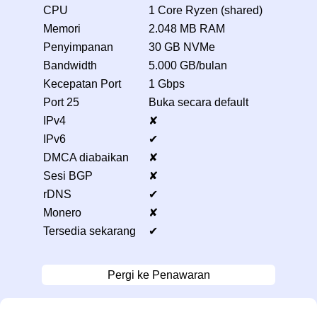
CPU
1 Core Ryzen (shared)
Memori
2.048 MB RAM
Penyimpanan
30 GB NVMe
Bandwidth
5.000 GB/bulan
Kecepatan Port
1 Gbps
Port 25
Buka secara default
IPv4
✘
IPv6
✔
DMCA diabaikan
✘
Sesi BGP
✘
rDNS
✔
Monero
✘
Tersedia sekarang
✔
Pergi ke Penawaran