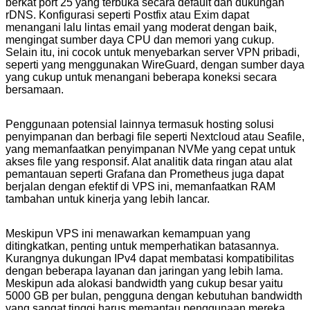
berkat port 25 yang terbuka secara default dan dukungan
rDNS. Konfigurasi seperti Postfix atau Exim dapat
menangani lalu lintas email yang moderat dengan baik,
mengingat sumber daya CPU dan memori yang cukup.
Selain itu, ini cocok untuk menyebarkan server VPN pribadi,
seperti yang menggunakan WireGuard, dengan sumber daya
yang cukup untuk menangani beberapa koneksi secara
bersamaan.
Penggunaan potensial lainnya termasuk hosting solusi
penyimpanan dan berbagi file seperti Nextcloud atau Seafile,
yang memanfaatkan penyimpanan NVMe yang cepat untuk
akses file yang responsif. Alat analitik data ringan atau alat
pemantauan seperti Grafana dan Prometheus juga dapat
berjalan dengan efektif di VPS ini, memanfaatkan RAM
tambahan untuk kinerja yang lebih lancar.
Meskipun VPS ini menawarkan kemampuan yang
ditingkatkan, penting untuk memperhatikan batasannya.
Kurangnya dukungan IPv4 dapat membatasi kompatibilitas
dengan beberapa layanan dan jaringan yang lebih lama.
Meskipun ada alokasi bandwidth yang cukup besar yaitu
5000 GB per bulan, pengguna dengan kebutuhan bandwidth
yang sangat tinggi harus memantau penggunaan mereka