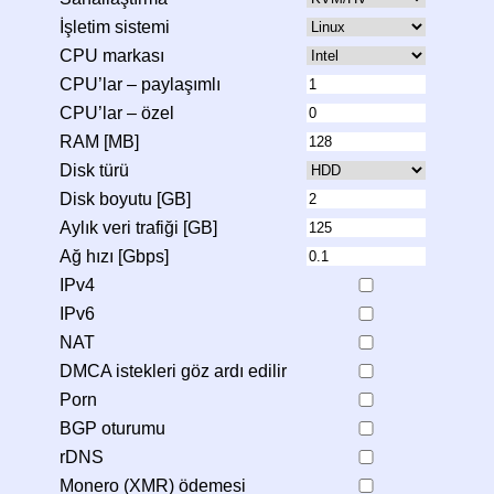
İşletim sistemi
CPU markası
CPU’lar – paylaşımlı
CPU’lar – özel
RAM [MB]
Disk türü
Disk boyutu [GB]
Aylık veri trafiği [GB]
Ağ hızı [Gbps]
IPv4
IPv6
NAT
DMCA istekleri göz ardı edilir
Porn
BGP oturumu
rDNS
Monero (XMR) ödemesi