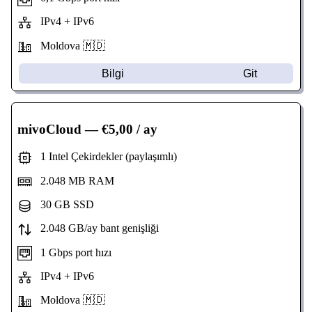
IPv4 + IPv6
Moldova 🇲🇩
Bilgi
Git
mivoCloud
— €5,00 / ay
1 Intel Çekirdekler (paylaşımlı)
2.048 MB RAM
30 GB SSD
2.048 GB/ay bant genişliği
1 Gbps port hızı
IPv4 + IPv6
Moldova 🇲🇩