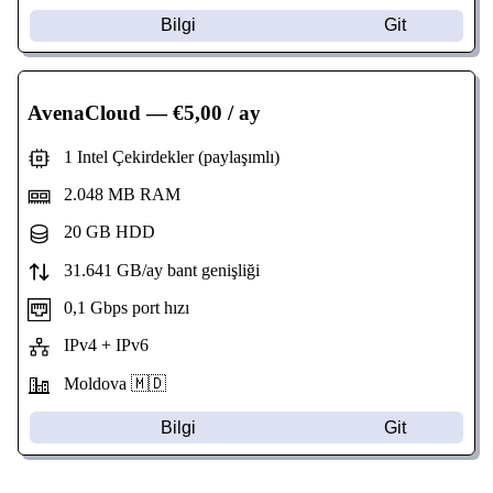
Bilgi
Git
AvenaCloud
— €5,00 / ay
1 Intel Çekirdekler (paylaşımlı)
2.048 MB RAM
20 GB HDD
31.641 GB/ay bant genişliği
0,1 Gbps port hızı
IPv4 + IPv6
Moldova 🇲🇩
Bilgi
Git