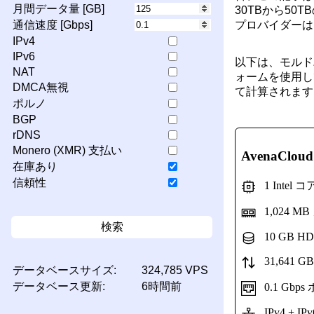
月間データ量 [GB]
30TBから5
プロバイダーは
通信速度 [Gbps]
IPv4
IPv6
以下は、モルド
NAT
ォームを使用し
DMCA無視
て計算されます
ポルノ
BGP
rDNS
Monero (XMR) 支払い
AvenaCloud
在庫あり
信頼性
1 Intel
1,024 M
検索
10 GB H
31,641 G
データベースサイズ:
324,785 VPS
データベース更新:
6時間前
0.1 Gbp
IPv4 + IPv