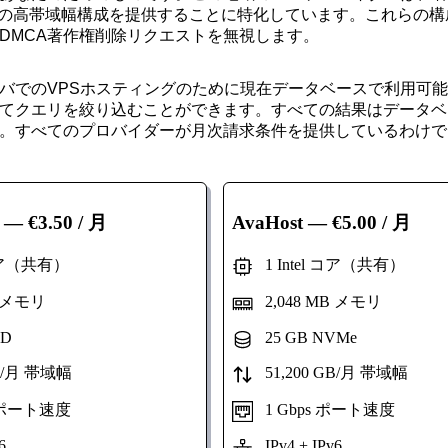
0TBの高帯域幅構成を提供することに特化しています。これら
DMCA著作権削除リクエストを無視します。
バでのVPSホスティングのために現在データベースで利用可
てクエリを絞り込むことができます。すべての結果はデータベ
。すべてのプロバイダーが月次請求条件を提供しているわけで
— €3.50 / 月
AvaHost
— €5.00 / 月
 コア（共有）
1 Intel コア（共有）
B メモリ
2,048 MB メモリ
DD
25 GB NVMe
B/月 帯域幅
51,200 GB/月 帯域幅
s ポート速度
1 Gbps ポート速度
6
IPv4 + IPv6