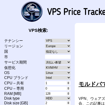
VPS検索:
テナンシー
リージョン
国
市
サービス期間
仮想化
OS
CPU ブランド
モルドバ
CPU – 共有
CPU – 専用
RAM [MB]
Disk type
VPN、ウェア
Disk size [GB]
合、この記事は