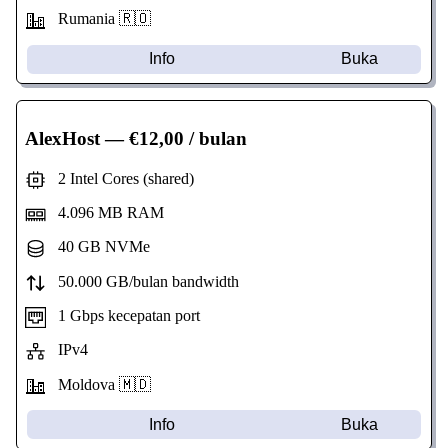
Rumania 🇷🇴
Info
Buka
AlexHost
— €12,00 / bulan
2 Intel Cores (shared)
4.096 MB RAM
40 GB NVMe
50.000 GB/bulan bandwidth
1 Gbps kecepatan port
IPv4
Moldova 🇲🇩
Info
Buka