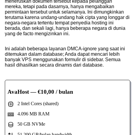
meneruskan dokumen tersebut kepada pelanggan
mereka, tetapi pada dasarnya, hanya mengabaikan
permintaan tersebut untuk selamanya. Ini dimungkinkan
terutama karena undang-undang hak cipta yang longgar di
negara-negara tertentu tempat penyedia hosting ini
berada, dan sekali lagi, hanya beberapa negara di dunia
yang de facto mengizinkan ini.
Ini adalah beberapa layanan DMCA-ignore yang saat ini
ditemukan dalam database; Anda dapat mencari lebih
banyak VPS menggunakan formulir di sidebar. Semua
hasil dihasilkan secara dinamis dari database.
AvaHost
— €10,00 / bulan
2 Intel Cores (shared)
4.096 MB RAM
50 GB NVMe
51.200 GB/bulan bandwidth