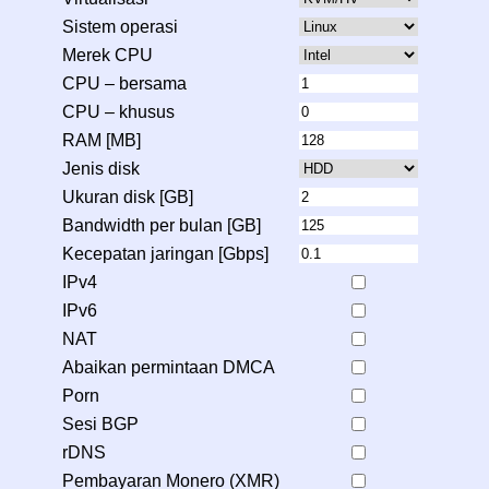
Sistem operasi
Merek CPU
CPU – bersama
CPU – khusus
RAM [MB]
Jenis disk
Ukuran disk [GB]
Bandwidth per bulan [GB]
Kecepatan jaringan [Gbps]
IPv4
IPv6
NAT
Abaikan permintaan DMCA
Porn
Sesi BGP
rDNS
Pembayaran Monero (XMR)