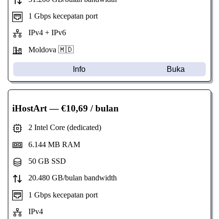
1 Gbps kecepatan port
IPv4 + IPv6
Moldova 🇲🇩
Info
Buka
iHostArt
— €10,69 / bulan
2 Intel Core (dedicated)
6.144 MB RAM
50 GB SSD
20.480 GB/bulan bandwidth
1 Gbps kecepatan port
IPv4