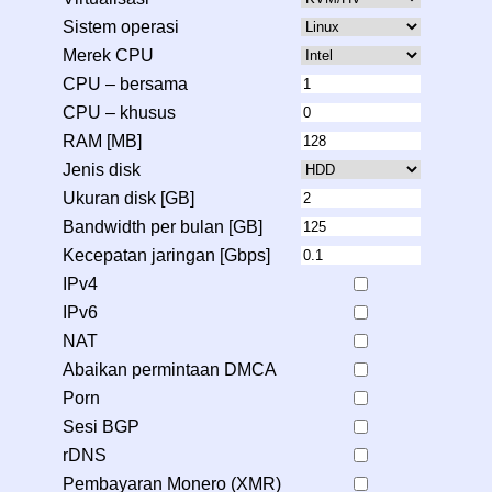
Sistem operasi
Merek CPU
CPU – bersama
CPU – khusus
RAM [MB]
Jenis disk
Ukuran disk [GB]
Bandwidth per bulan [GB]
Kecepatan jaringan [Gbps]
IPv4
IPv6
NAT
Abaikan permintaan DMCA
Porn
Sesi BGP
rDNS
Pembayaran Monero (XMR)