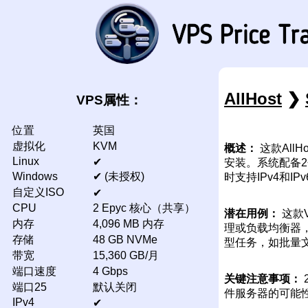
AllHost
❯
VPS属性：
位置
英国
虚拟化
KVM
概述：
这款All
Linux
✔
安装。系统配备2个共
Windows
✔ (未授权)
时支持IPv4和I
自定义ISO
✔
CPU
2 Epyc 核心（共享）
潜在用例：
这款V
内存
4,096 MB 内存
理或负载均衡器
存储
48 GB NVMe
型任务，如批量
带宽
15,360 GB/月
端口速度
4 Gbps
关键注意事项：
端口25
默认关闭
件服务器的可能
IPv4
✔