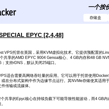
一个按
存储盒
SPECIAL EPYC [2,4,48]
Host VPS托管在英国，采用KVM虚拟化技术。它提供预配置的Li
享的AMD EPYC 9004 Genoa核心、4 GB内存和48 GB 
Pv6；支持rDNS，默认关闭25端口。
PS适合需要高网络吞吐量的应用。它可以用于托管使用Docker或P
，或在分布式架构中作为边缘节点运行。其NVMe存储使其适用于
文件传输或流媒体。
2个共享的Epyc核心在持续负载下可能导致性能波动，而4 G
性。