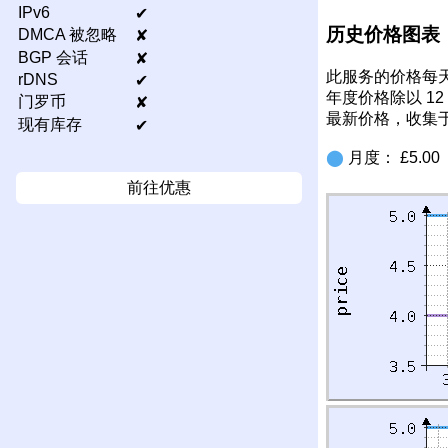
IPv6
✔
历史价格图表
DMCA 被忽略
✘
BGP 会话
✘
此服务的价格每天
rDNS
✔
年度价格除以 1
门罗币
✘
最新价格，收集于
现有库存
✔
⬤
月度： £5.0
前往优惠