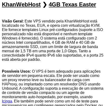
KhanWebHost
❯
4GB Texas Easter
Visão Geral:
Este VPS vendido pela KhanWebHost está
localizado no Texas, EUA, e opera com virtualização KVM.
Ele fornece templates Linux pré-configurados (suporte a ISO
personalizado não está disponível e nenhum template
Windows é fornecido). O sistema está configurado com 2
núcleos Intel compartilhados, 4 GB de RAM e 40 GB de
armazenamento SSD, com um limite de largura de banda
mensal de 1,5 TB em uma porta de 1,0 Gbps. Tanto a
conectividade IPv4 quanto IPv6 são suportadas, e a porta 25
está aberta por padrão.
Possíveis Usos:
O VPS é bem adequado para aplicações
de servidor em pequena escala. Ele pode ser usado como
um proxy reverso leve ou balanceador de carga com
HAProxy, ou implantado como um resolvedor DNS usando
Unbound. A configuração suporta a execução de um sistema
de controle de versão compacto ou um agente de
monitoramento auto-hospedado, por exemplo, usando
Icinga
. Ele também pode servir como um nó de teste para
microsserviços em contêineres gerenciados pelo Docker, ou