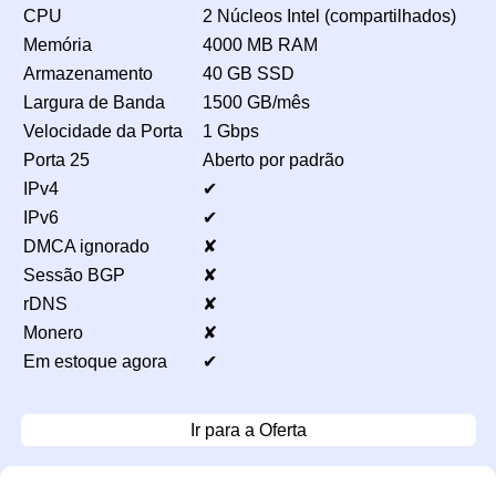
CPU
2 Núcleos Intel (compartilhados)
Memória
4000 MB RAM
Armazenamento
40 GB SSD
Largura de Banda
1500 GB/mês
Velocidade da Porta
1 Gbps
Porta 25
Aberto por padrão
IPv4
✔
IPv6
✔
DMCA ignorado
✘
Sessão BGP
✘
rDNS
✘
Monero
✘
Em estoque agora
✔
Ir para a Oferta