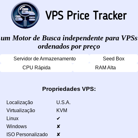
um Motor de Busca independente para VPSs
ordenados por preço
Servidor de Armazenamento
Seed Box
CPU Rápida
RAM Alta
Propriedades VPS:
Localização
U.S.A.
Virtualização
KVM
Linux
✔
Windows
✘
ISO Personalizado
✘