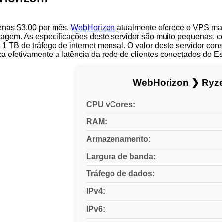
enas $3,00 por mês,
WebHorizon
atualmente oferece o VPS mai
agem. As especificações deste servidor são muito pequenas,
1 TB de tráfego de internet mensal. O valor deste servidor con
a efetivamente a latência da rede de clientes conectados do E
WebHorizon ❯ Ryz
CPU vCores:
RAM:
Armazenamento:
Largura de banda:
Tráfego de dados:
IPv4:
IPv6: