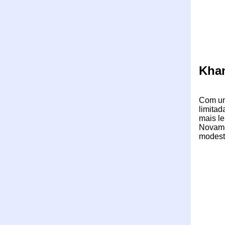
Kha
Com um
limita
mais l
Novamen
modest