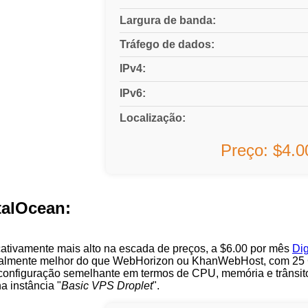
Largura de banda:
Tráfego de dados:
IPv4:
IPv6:
Localização:
Preço: $4.
talOcean:
cativamente mais alto na escada de preços, a $6.00 por mês
Di
almente melhor do que WebHorizon ou KhanWebHost, com 25 
configuração semelhante em termos de CPU, memória e trânsit
 instância "
Basic VPS Droplet
".