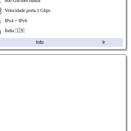
800 GB/mês banda
Velocidade porta 1 Gbps
IPv4 + IPv6
Índia 🇮🇳
Info
Ir