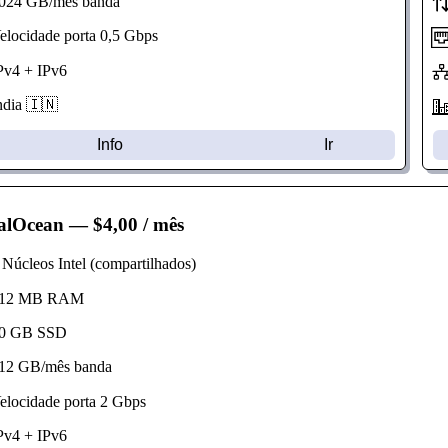
24 GB/mês banda
ocidade porta 0,5 Gbps
v4 + IPv6
dia 🇮🇳
Info
Ir
talOcean
— $4,00 / mês
úcleos Intel (compartilhados)
2 MB RAM
 GB SSD
2 GB/mês banda
ocidade porta 2 Gbps
v4 + IPv6