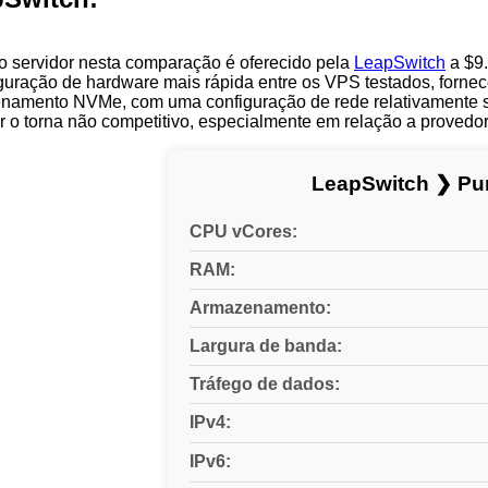
o servidor nesta comparação é oferecido pela
LeapSwitch
a $9.
iguração de hardware mais rápida entre os VPS testados, forn
amento NVMe, com uma configuração de rede relativamente simi
r o torna não competitivo, especialmente em relação a provedo
LeapSwitch ❯ Pu
CPU vCores:
RAM:
Armazenamento:
Largura de banda:
Tráfego de dados:
IPv4:
IPv6: