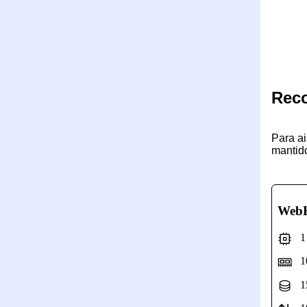
Rec
Para ai
mantido
WebH
1 N
10
15