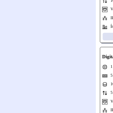
10
Vel
IP
Ín
Digi
1 N
51
10
51
Vel
IP