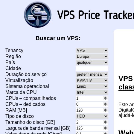
Buscar um VPS:
Tenancy
Região
País
Cidade
Duração do serviço
VPS 
Virtualização
clas
Sistema operacional
Marca da CPU
CPUs – compartilhados
CPUs – dedicados
Este a
Digita
RAM [MB]
ajudá-
Tipo de disco
Tamanho do disco [GB]
Largura de banda mensal [GB]
Web