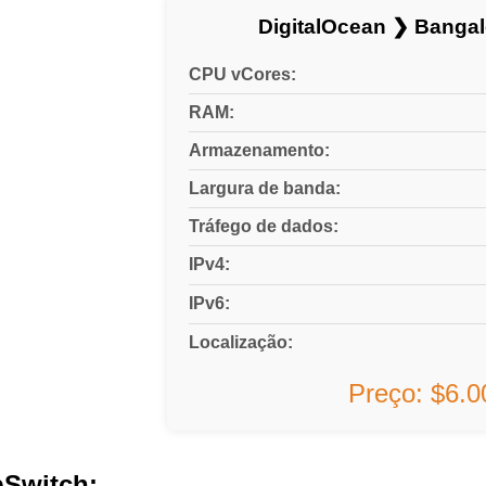
DigitalOcean ❯ Banga
CPU vCores:
RAM:
Armazenamento:
Largura de banda:
Tráfego de dados:
IPv4:
IPv6:
Localização:
Preço: $6.
Switch: