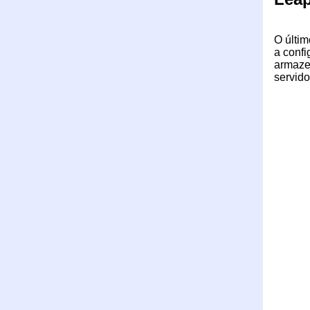
O últim
a conf
armazen
servido