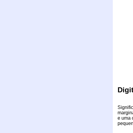
Digi
Signifi
margin
e uma 
pequena