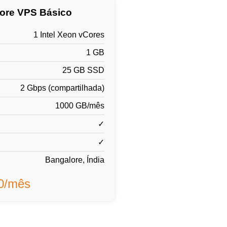
lore VPS Básico
1 Intel Xeon vCores
1 GB
25 GB SSD
2 Gbps (compartilhada)
1000 GB/mês
✓
✓
Bangalore, Índia
00/mês