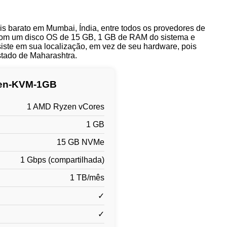
s barato em Mumbai, Índia, entre todos os provedores de
 com um disco OS de 15 GB, 1 GB de RAM do sistema e
siste em sua localização, em vez de seu hardware, pois
stado de Maharashtra.
en-KVM-1GB
1 AMD Ryzen vCores
1 GB
15 GB NVMe
1 Gbps (compartilhada)
1 TB/mês
✓
✓