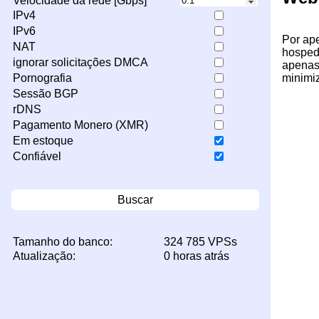
Velocidade da rede [Gbps]
IPv4
IPv6
Por ap
NAT
hosped
ignorar solicitações DMCA
apenas 
minimiz
Pornografia
Sessão BGP
rDNS
Pagamento Monero (XMR)
Em estoque
Confiável
Buscar
Tamanho do banco:
324 785 VPSs
Atualização:
0 horas atrás