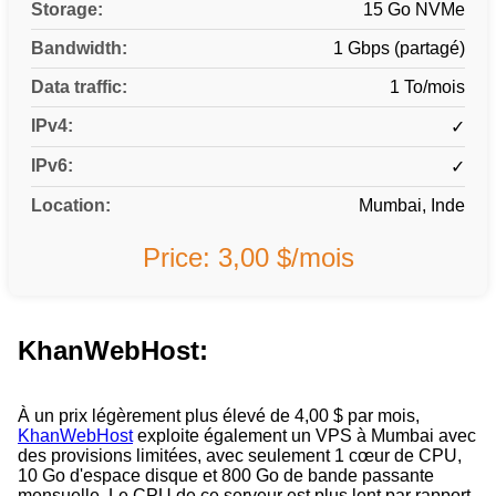
Storage:
15 Go NVMe
Bandwidth:
1 Gbps (partagé)
Data traffic:
1 To/mois
IPv4:
✓
IPv6:
✓
Location:
Mumbai, Inde
Price: 3,00 $/mois
KhanWebHost:
À un prix légèrement plus élevé de 4,00 $ par mois,
KhanWebHost
exploite également un VPS à Mumbai avec
des provisions limitées, avec seulement 1 cœur de CPU,
10 Go d'espace disque et 800 Go de bande passante
mensuelle. Le CPU de ce serveur est plus lent par rapport