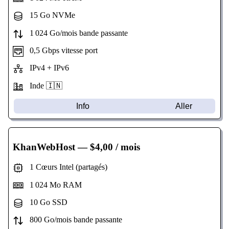
15 Go NVMe
1 024 Go/mois bande passante
0,5 Gbps vitesse port
IPv4 + IPv6
Inde 🇮🇳
Info
Aller
KhanWebHost
— $4,00 / mois
1 Cœurs Intel (partagés)
1 024 Mo RAM
10 Go SSD
800 Go/mois bande passante