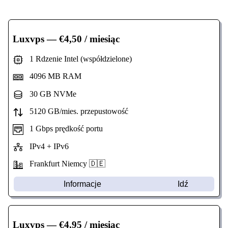
Luxvps
— €4,50 / miesiąc
1 Rdzenie Intel (współdzielone)
4096 MB RAM
30 GB NVMe
5120 GB/mies. przepustowość
1 Gbps prędkość portu
IPv4 + IPv6
Frankfurt Niemcy 🇩🇪
Informacje
Idź
Luxvps
— €4,95 / miesiąc