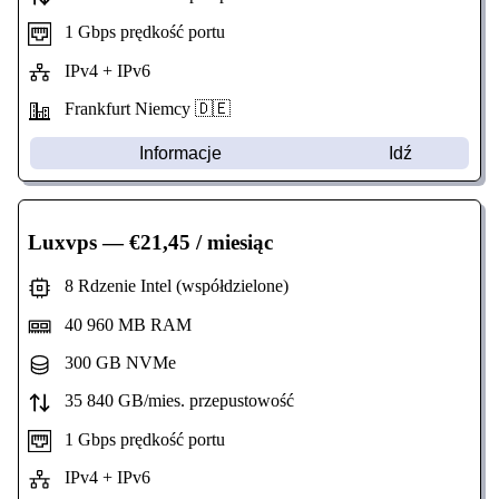
1 Gbps prędkość portu
IPv4 + IPv6
Frankfurt Niemcy 🇩🇪
Informacje
Idź
Luxvps
— €21,45 / miesiąc
8 Rdzenie Intel (współdzielone)
40 960 MB RAM
300 GB NVMe
35 840 GB/mies. przepustowość
1 Gbps prędkość portu
IPv4 + IPv6