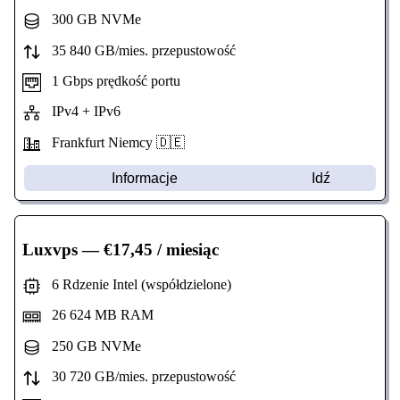
300 GB NVMe
35 840 GB/mies. przepustowość
1 Gbps prędkość portu
IPv4 + IPv6
Frankfurt Niemcy 🇩🇪
Informacje
Idź
Luxvps
— €17,45 / miesiąc
6 Rdzenie Intel (współdzielone)
26 624 MB RAM
250 GB NVMe
30 720 GB/mies. przepustowość