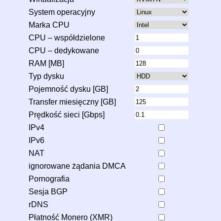
System operacyjny
Marka CPU
CPU – współdzielone
CPU – dedykowane
RAM [MB]
Typ dysku
Pojemność dysku [GB]
Transfer miesięczny [GB]
Prędkość sieci [Gbps]
IPv4
IPv6
NAT
ignorowane żądania DMCA
Pornografia
Sesja BGP
rDNS
Płatność Monero (XMR)