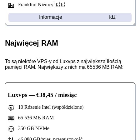
Frankfurt Niemcy 🇩🇪
Informacje
Idź
Najwięcej RAM
To są niektóre VPS-y od Luxvps z największą ilością
pamięci RAM. Największy z nich ma 65536 MB RAM:
Luxvps
— €38,45 / miesiąc
10 Rdzenie Intel (współdzielone)
65 536 MB RAM
350 GB NVMe
46 080 GB/mies. przepustowość