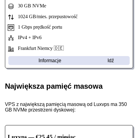
30 GB NVMe
1024 GB/mies. przepustowość
1 Gbps prędkość portu
IPv4 + IPv6
Frankfurt Niemcy 🇩🇪
Informacje
Idź
Największa pamięć masowa
VPS z największą pamięcią masową od Luxvps ma 350
GB NVMe przestrzeni dyskowej:
Luxvps
— €25,45 / miesiąc