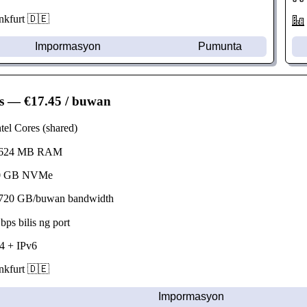
kfurt 🇩🇪
Impormasyon
Pumunta
s
— €17.45 / buwan
el Cores (shared)
624 MB RAM
 GB NVMe
20 GB/buwan bandwidth
s bilis ng port
 + IPv6
kfurt 🇩🇪
Impormasyon