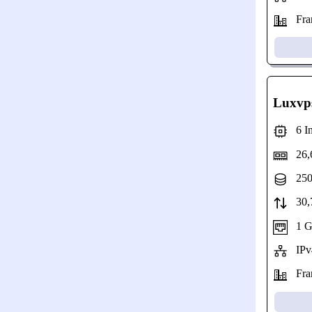
Fran
Luxvp
6 Int
26,
250
30,7
1 Gbp
IPv4
Fran