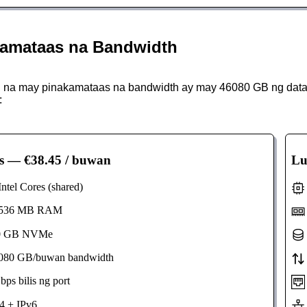
amataas na Bandwidth
na may pinakamataas na bandwidth ay may 46080 GB ng data tr
:
s
— €38.45 / buwan
Lu
tel Cores (shared)
536 MB RAM
 GB NVMe
80 GB/buwan bandwidth
s bilis ng port
 + IPv6