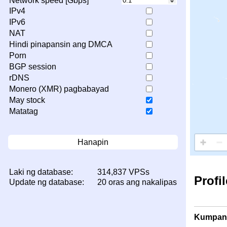
Network speed [Gbps]
IPv4
IPv6
NAT
Hindi pinapansin ang DMCA
Porn
BGP session
rDNS
Monero (XMR) pagbabayad
May stock
Matatag
Hanapin
Laki ng database:
314,837 VPSs
Profi
Update ng database:
20 oras ang nakalipas
Kumpan