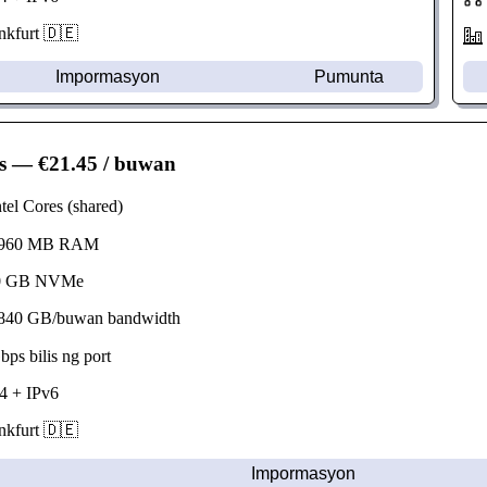
kfurt 🇩🇪
Impormasyon
Pumunta
s
— €21.45 / buwan
el Cores (shared)
960 MB RAM
 GB NVMe
40 GB/buwan bandwidth
s bilis ng port
 + IPv6
kfurt 🇩🇪
Impormasyon