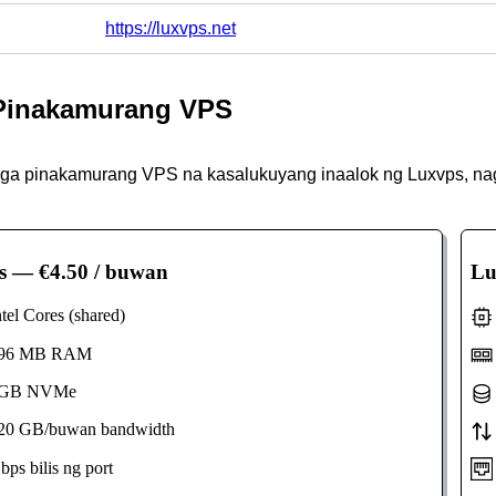
https://luxvps.net
Pinakamurang VPS
mga pinakamurang VPS na kasalukuyang inaalok ng Luxvps, na
s
— €4.50 / buwan
Lu
el Cores (shared)
96 MB RAM
GB NVMe
0 GB/buwan bandwidth
s bilis ng port