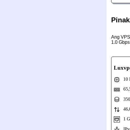
Pinak
Ang VPS 
1.0 Gbps
Luxvp
10 In
65,
350
46,0
1 Gbp
IPv4