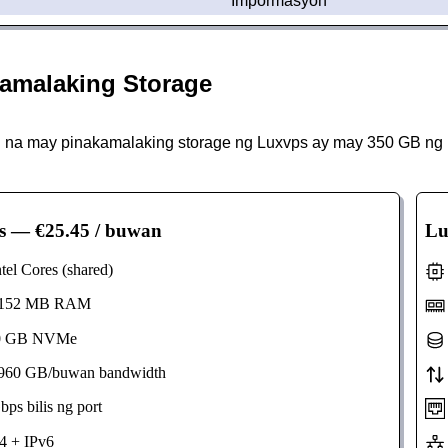
Impormasyon
amalaking Storage
na may pinakamalaking storage ng Luxvps ay may 350 GB ng
s
— €25.45 / buwan
Lu
el Cores (shared)
152 MB RAM
 GB NVMe
60 GB/buwan bandwidth
s bilis ng port
 + IPv6