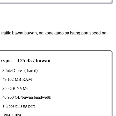
affic bawat buwan, na konektado sa isang port speed na
xvps
— €25.45 / buwan
8 Intel Cores (shared)
49,152 MB RAM
350 GB NVMe
40,960 GB/buwan bandwidth
1 Gbps bilis ng port
IPv4 + IPv6