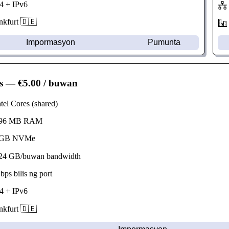
 + IPv6
kfurt 🇩🇪
Impormasyon
Pumunta
s
— €5.00 / buwan
el Cores (shared)
96 MB RAM
GB NVMe
4 GB/buwan bandwidth
s bilis ng port
 + IPv6
kfurt 🇩🇪