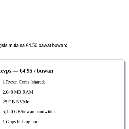
gsisimula sa €4.50 bawat buwan:
xvps
— €4.95 / buwan
1 Ryzen Cores (shared)
2,048 MB RAM
25 GB NVMe
5,120 GB/buwan bandwidth
1 Gbps bilis ng port