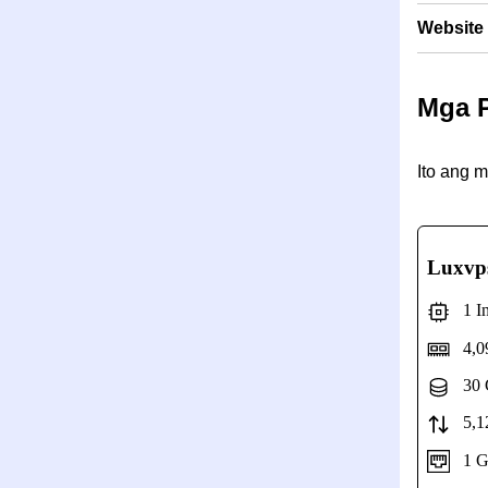
Website
Mga 
Ito ang 
Luxvp
1 Int
4,0
30 
5,12
1 Gbp