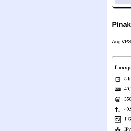
Pinak
Ang VPS 
Luxvp
8 Int
49,
350
40,9
1 Gbp
IPv4