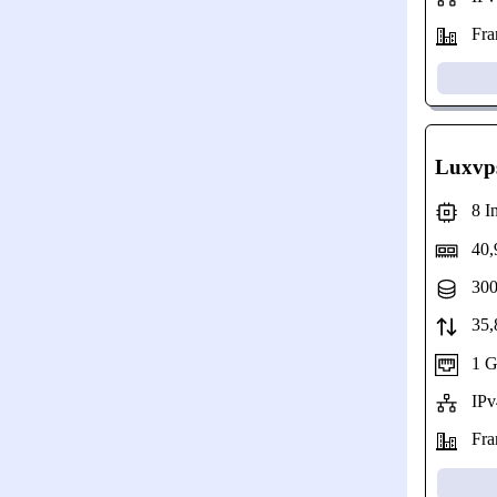
Fran
Luxvp
8 Int
40,
300
35,8
1 Gbp
IPv4
Fran