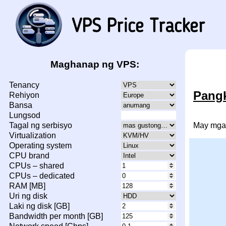
Maghanap ng VPS:
Tenancy
Pangk
Rehiyon
Bansa
Lungsod
May mga
Tagal ng serbisyo
Virtualization
Operating system
CPU brand
CPUs – shared
CPUs – dedicated
RAM [MB]
Uri ng disk
Laki ng disk [GB]
Bandwidth per month [GB]