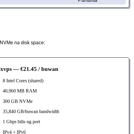
Pumunta
 NVMe na disk space:
xvps
— €21.45 / buwan
8 Intel Cores (shared)
40,960 MB RAM
300 GB NVMe
35,840 GB/buwan bandwidth
1 Gbps bilis ng port
IPv4 + IPv6