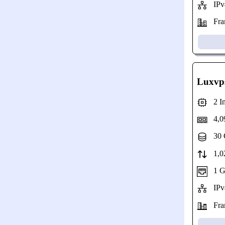
IPv4
Fran
Luxvp
2 Int
4,0
30 
1,02
1 Gbp
IPv4
Fran