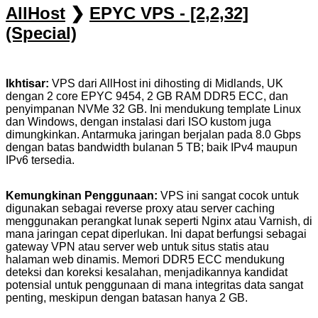
AllHost
❯
EPYC VPS - [2,2,32]
(Special)
Ikhtisar:
VPS dari AllHost ini dihosting di Midlands, UK
dengan 2 core EPYC 9454, 2 GB RAM DDR5 ECC, dan
penyimpanan NVMe 32 GB. Ini mendukung template Linux
dan Windows, dengan instalasi dari ISO kustom juga
dimungkinkan. Antarmuka jaringan berjalan pada 8.0 Gbps
dengan batas bandwidth bulanan 5 TB; baik IPv4 maupun
IPv6 tersedia.
Kemungkinan Penggunaan:
VPS ini sangat cocok untuk
digunakan sebagai reverse proxy atau server caching
menggunakan perangkat lunak seperti Nginx atau Varnish, di
mana jaringan cepat diperlukan. Ini dapat berfungsi sebagai
gateway VPN atau server web untuk situs statis atau
halaman web dinamis. Memori DDR5 ECC mendukung
deteksi dan koreksi kesalahan, menjadikannya kandidat
potensial untuk penggunaan di mana integritas data sangat
penting, meskipun dengan batasan hanya 2 GB.