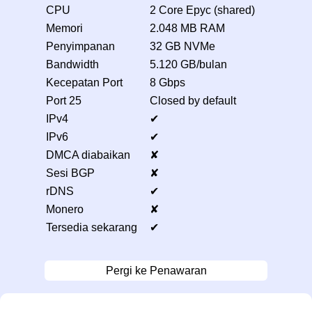
CPU
2 Core Epyc (shared)
Memori
2.048 MB RAM
Penyimpanan
32 GB NVMe
Bandwidth
5.120 GB/bulan
Kecepatan Port
8 Gbps
Port 25
Closed by default
IPv4
✔
IPv6
✔
DMCA diabaikan
✘
Sesi BGP
✘
rDNS
✔
Monero
✘
Tersedia sekarang
✔
Pergi ke Penawaran