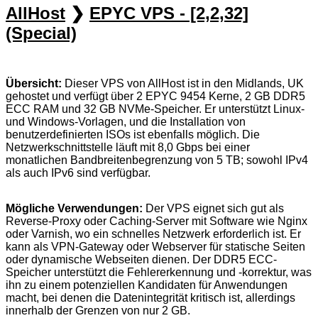
AllHost
❯
EPYC VPS - [2,2,32]
(Special)
Übersicht:
Dieser VPS von AllHost ist in den Midlands, UK
gehostet und verfügt über 2 EPYC 9454 Kerne, 2 GB DDR5
ECC RAM und 32 GB NVMe-Speicher. Er unterstützt Linux-
und Windows-Vorlagen, und die Installation von
benutzerdefinierten ISOs ist ebenfalls möglich. Die
Netzwerkschnittstelle läuft mit 8,0 Gbps bei einer
monatlichen Bandbreitenbegrenzung von 5 TB; sowohl IPv4
als auch IPv6 sind verfügbar.
Mögliche Verwendungen:
Der VPS eignet sich gut als
Reverse-Proxy oder Caching-Server mit Software wie Nginx
oder Varnish, wo ein schnelles Netzwerk erforderlich ist. Er
kann als VPN-Gateway oder Webserver für statische Seiten
oder dynamische Webseiten dienen. Der DDR5 ECC-
Speicher unterstützt die Fehlererkennung und -korrektur, was
ihn zu einem potenziellen Kandidaten für Anwendungen
macht, bei denen die Datenintegrität kritisch ist, allerdings
innerhalb der Grenzen von nur 2 GB.