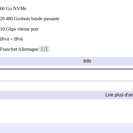
0 Go NVMe
0 480 Go/mois bande passante
0 Gbps vitesse port
Pv4 + IPv6
rancfort Allemagne 🇩🇪
Info
Lire plus d'ar