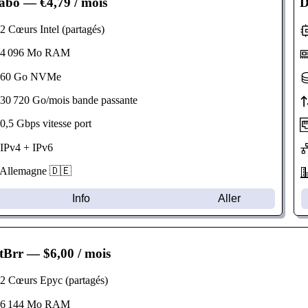
abo
— €4,79 / mois
D
 Cœurs Intel (partagés)
 096 Mo RAM
0 Go NVMe
0 720 Go/mois bande passante
,5 Gbps vitesse port
Pv4 + IPv6
llemagne 🇩🇪
Info
Aller
tBrr
— $6,00 / mois
 Cœurs Epyc (partagés)
 144 Mo RAM