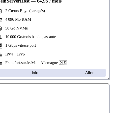
einServerHost
— €4,95 / mois
2 Cœurs Epyc (partagés)
4 096 Mo RAM
50 Go NVMe
10 000 Go/mois bande passante
1 Gbps vitesse port
IPv4 + IPv6
Francfort-sur-le-Main Allemagne 🇩🇪
Info
Aller