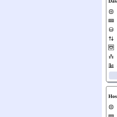
Das
2
4
6
3
0
I
A
Hos
2
6