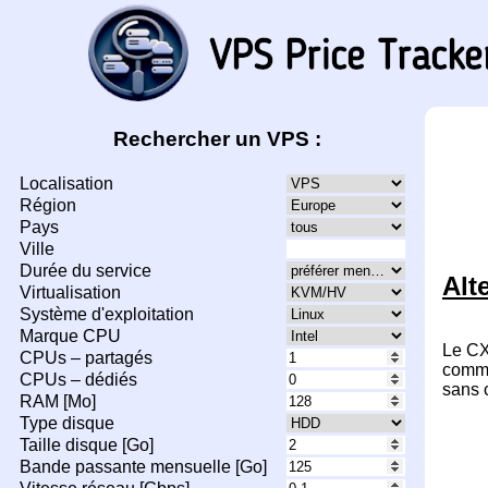
Rechercher un VPS :
Localisation
Région
Pays
Ville
Durée du service
Alt
Virtualisation
Système d'exploitation
Marque CPU
Le CX
CPUs – partagés
comme
CPUs – dédiés
sans c
RAM [Mo]
Type disque
Taille disque [Go]
Bande passante mensuelle [Go]