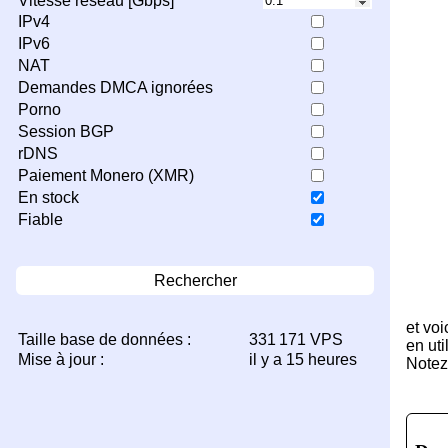
Vitesse réseau [Gbps]
IPv4
IPv6
NAT
Demandes DMCA ignorées
Porno
Session BGP
rDNS
Paiement Monero (XMR)
En stock
Fiable
Rechercher
et vo
Taille base de données :
331 171 VPS
en uti
Mise à jour :
il y a 15 heures
Notez