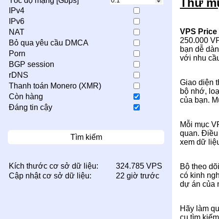
Thư mụ
Tốc độ mạng [Gbps]
IPv4
IPv6
VPS Price
NAT
250.000 VPS
Bỏ qua yêu cầu DMCA
bạn dễ dàn
Porn
với nhu cầ
BGP session
rDNS
Giao diện 
Thanh toán Monero (XMR)
bộ nhớ, loạ
Còn hàng
của bạn. M
Đáng tin cậy
Mỗi mục VP
quan. Điều 
Tìm kiếm
xem dữ liệ
Kích thước cơ sở dữ liệu:
324.785 VPS
Bộ theo dõ
có kinh ng
Cập nhật cơ sở dữ liệu:
22 giờ trước
dự án của 
Hãy làm qu
cụ tìm kiế