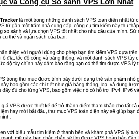
c và Công cụ So sánh VPS Lớn Nhất
 Tracker
là một trong những danh sách VPS toàn diện nhất từ 
 từ gần một trăm nhà cung cấp, công cụ tìm kiếm này thu thập 
g so sánh và lựa chọn VPS tốt nhất cho nhu cầu của mình. Sứ
u cụ thể và ngân sách của bạn.
thân thiện với người dùng cho phép bạn tìm kiếm VPS dựa trên
i ổ đĩa, tốc độ cổng và băng thông, và một danh sách VPS tùy 
ức độ tùy chỉnh này đảm bảo rằng bạn có thể tìm được VPS lý 
S trong thư mục được trình bày dưới dạng thẻ sản phẩm nhỏ gọn,
này bao gồm các chi tiết như giá hàng tháng, loại và dung lượ
u đầy đủ cho từng VPS, bao gồm việc nó có hỗ trợ IPv4, IPv6 và
i giá VPS được thiết kế để trở thành điểm tham khảo cho tất cả
hiệm hay mới bắt đầu, thư mục VPS toàn diện này sẽ giúp bạn 
mình.
en với biểu mẫu tìm kiếm ở thanh bên và khám phá VPS lý tưởn
m mạnh mẽ này, bạn chắc chắn sẽ tìm được VPS hoàn hảo đáp 