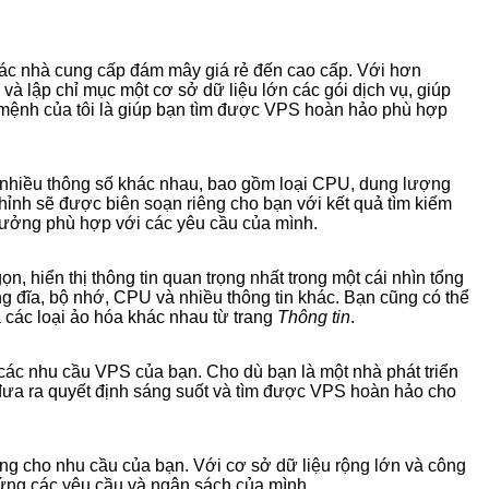
các nhà cung cấp đám mây giá rẻ đến cao cấp. Với hơn
và lập chỉ mục một cơ sở dữ liệu lớn các gói dịch vụ, giúp
 mệnh của tôi là giúp bạn tìm được VPS hoàn hảo phù hợp
 nhiều thông số khác nhau, bao gồm loại CPU, dung lượng
chỉnh sẽ được biên soạn riêng cho bạn với kết quả tìm kiếm
tưởng phù hợp với các yêu cầu của mình.
 hiển thị thông tin quan trọng nhất trong một cái nhìn tổng
ng đĩa, bộ nhớ, CPU và nhiều thông tin khác. Bạn cũng có thể
 các loại ảo hóa khác nhau từ trang
Thông tin
.
 các nhu cầu VPS của bạn. Cho dù bạn là một nhà phát triển
đưa ra quyết định sáng suốt và tìm được VPS hoàn hảo cho
g cho nhu cầu của bạn. Với cơ sở dữ liệu rộng lớn và công
ứng các yêu cầu và ngân sách của mình.