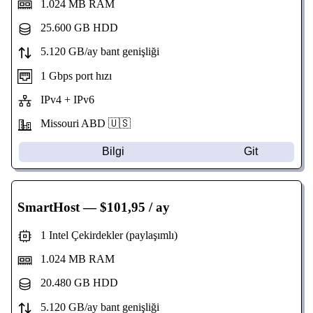
1.024 MB RAM
25.600 GB HDD
5.120 GB/ay bant genişliği
1 Gbps port hızı
IPv4 + IPv6
Missouri
ABD 🇺🇸
Bilgi
Git
SmartHost
— $101,95 / ay
1 Intel Çekirdekler (paylaşımlı)
1.024 MB RAM
20.480 GB HDD
5.120 GB/ay bant genişliği