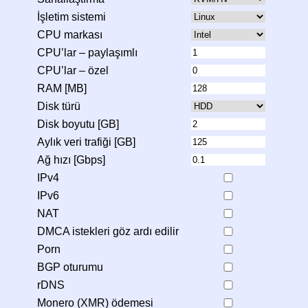
İşletim sistemi
CPU markası
CPU’lar – paylaşımlı
CPU’lar – özel
RAM [MB]
Disk türü
Disk boyutu [GB]
Aylık veri trafiği [GB]
Ağ hızı [Gbps]
IPv4
IPv6
NAT
DMCA istekleri göz ardı edilir
Porn
BGP oturumu
rDNS
Monero (XMR) ödemesi