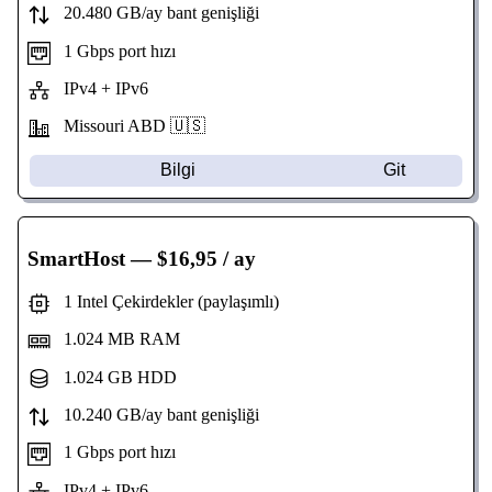
20.480 GB/ay bant genişliği
1 Gbps port hızı
IPv4 + IPv6
Missouri
ABD 🇺🇸
Bilgi
Git
SmartHost
— $16,95 / ay
1 Intel Çekirdekler (paylaşımlı)
1.024 MB RAM
1.024 GB HDD
10.240 GB/ay bant genişliği
1 Gbps port hızı
IPv4 + IPv6