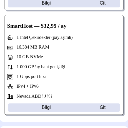
Bilgi
Git
SmartHost
— $32,95 / ay
1 Intel Çekirdekler (paylaşımlı)
16.384 MB RAM
10 GB NVMe
1.000 GB/ay bant genişliği
1 Gbps port hızı
IPv4 + IPv6
Nevada
ABD 🇺🇸
Bilgi
Git