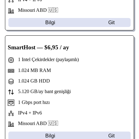
Missouri
ABD 🇺🇸
Bilgi
Git
SmartHost
— $6,95 / ay
1 Intel Çekirdekler (paylaşımlı)
1.024 MB RAM
1.024 GB HDD
5.120 GB/ay bant genişliği
1 Gbps port hızı
IPv4 + IPv6
Missouri
ABD 🇺🇸
Bilgi
Git