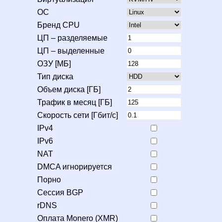
ОС
Бренд CPU
ЦП – разделяемые
ЦП – выделенные
ОЗУ [МБ]
Тип диска
Объем диска [ГБ]
Трафик в месяц [ГБ]
Скорость сети [Гбит/с]
IPv4
IPv6
NAT
DMCA игнорируется
Порно
Сессия BGP
rDNS
Оплата Monero (XMR)