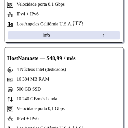
Velocidade porta 0,1 Gbps
IPv4 + IPv6
Los Angeles Califórnia U.S.A. 🇺🇸
Info
Ir
HostNamaste
— $48,99 / mês
4 Núcleos Intel (dedicados)
16 384 MB RAM
500 GB SSD
10 240 GB/mês banda
Velocidade porta 0,1 Gbps
IPv4 + IPv6