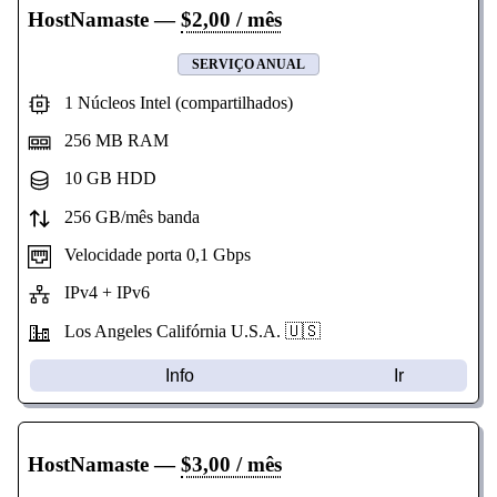
HostNamaste
—
$2,00 / mês
SERVIÇO ANUAL
1 Núcleos Intel (compartilhados)
256 MB RAM
10 GB HDD
256 GB/mês banda
Velocidade porta 0,1 Gbps
IPv4 + IPv6
Los Angeles Califórnia U.S.A. 🇺🇸
Info
Ir
HostNamaste
—
$3,00 / mês