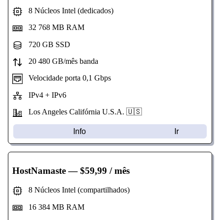
8 Núcleos Intel (dedicados)
32 768 MB RAM
720 GB SSD
20 480 GB/mês banda
Velocidade porta 0,1 Gbps
IPv4 + IPv6
Los Angeles Califórnia U.S.A. 🇺🇸
Info
Ir
HostNamaste
— $59,99 / mês
8 Núcleos Intel (compartilhados)
16 384 MB RAM