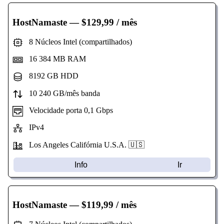
HostNamaste
— $129,99 / mês
8 Núcleos Intel (compartilhados)
16 384 MB RAM
8192 GB HDD
10 240 GB/mês banda
Velocidade porta 0,1 Gbps
IPv4
Los Angeles Califórnia U.S.A. 🇺🇸
Info
Ir
HostNamaste
— $119,99 / mês