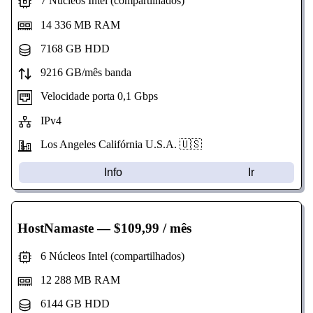
7 Núcleos Intel (compartilhados)
14 336 MB RAM
7168 GB HDD
9216 GB/mês banda
Velocidade porta 0,1 Gbps
IPv4
Los Angeles Califórnia U.S.A. 🇺🇸
Info
Ir
HostNamaste
— $109,99 / mês
6 Núcleos Intel (compartilhados)
12 288 MB RAM
6144 GB HDD