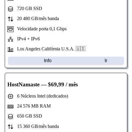
720 GB SSD
20 480 GB/mês banda
Velocidade porta 0,1 Gbps
IPv4 + IPv6
Los Angeles Califórnia U.S.A. 🇺🇸
Info
Ir
HostNamaste
— $69,99 / mês
6 Núcleos Intel (dedicados)
24 576 MB RAM
650 GB SSD
15 360 GB/mês banda