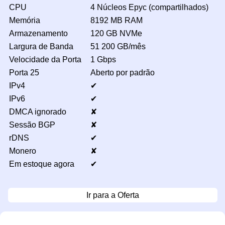
CPU
4 Núcleos Epyc (compartilhados)
Memória
8192 MB RAM
Armazenamento
120 GB NVMe
Largura de Banda
51 200 GB/mês
Velocidade da Porta
1 Gbps
Porta 25
Aberto por padrão
IPv4
✔
IPv6
✔
DMCA ignorado
✘
Sessão BGP
✘
rDNS
✔
Monero
✘
Em estoque agora
✔
Ir para a Oferta