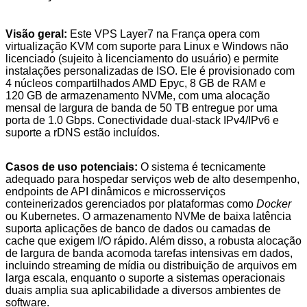
Visão geral:
Este VPS Layer7 na França opera com
virtualização KVM com suporte para Linux e Windows não
licenciado (sujeito à licenciamento do usuário) e permite
instalações personalizadas de ISO. Ele é provisionado com
4 núcleos compartilhados AMD Epyc, 8 GB de RAM e
120 GB de armazenamento NVMe, com uma alocação
mensal de largura de banda de 50 TB entregue por uma
porta de 1.0 Gbps. Conectividade dual-stack IPv4/IPv6 e
suporte a rDNS estão incluídos.
Casos de uso potenciais:
O sistema é tecnicamente
adequado para hospedar serviços web de alto desempenho,
endpoints de API dinâmicos e microsserviços
conteinerizados gerenciados por plataformas como
Docker
ou Kubernetes. O armazenamento NVMe de baixa latência
suporta aplicações de banco de dados ou camadas de
cache que exigem I/O rápido. Além disso, a robusta alocação
de largura de banda acomoda tarefas intensivas em dados,
incluindo streaming de mídia ou distribuição de arquivos em
larga escala, enquanto o suporte a sistemas operacionais
duais amplia sua aplicabilidade a diversos ambientes de
software.