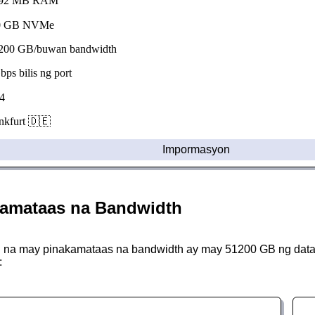
92 MB RAM
 GB NVMe
00 GB/buwan bandwidth
s bilis ng port
4
kfurt 🇩🇪
Impormasyon
amataas na Bandwidth
na may pinakamataas na bandwidth ay may 51200 GB ng data tr
: