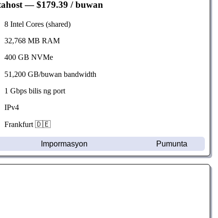
tahost
— $179.39 / buwan
8 Intel Cores (shared)
32,768 MB RAM
400 GB NVMe
51,200 GB/buwan bandwidth
1 Gbps bilis ng port
IPv4
Frankfurt 🇩🇪
Impormasyon
Pumunta