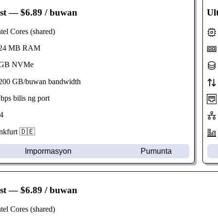
st
— $6.89 / buwan
Ul
el Cores (shared)
24 MB RAM
GB NVMe
00 GB/buwan bandwidth
s bilis ng port
4
kfurt 🇩🇪
Impormasyon
Pumunta
st
— $6.89 / buwan
el Cores (shared)