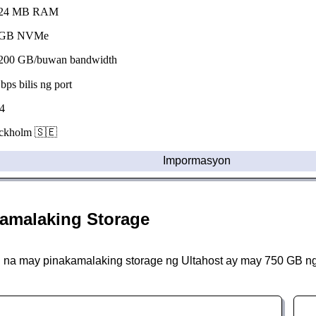
24 MB RAM
GB NVMe
00 GB/buwan bandwidth
s bilis ng port
4
kholm 🇸🇪
Impormasyon
amalaking Storage
na may pinakamalaking storage ng Ultahost ay may 750 GB n