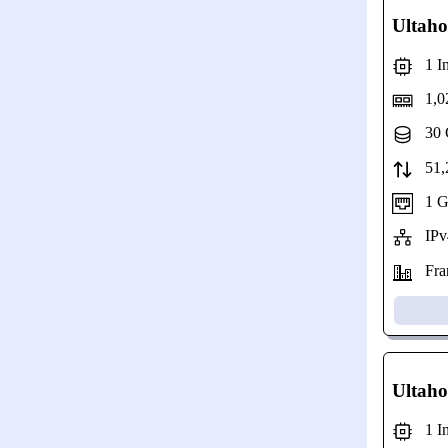
Ultaho
1 Int
1,0
30 
51,2
1 Gbp
IPv
Fran
Ultaho
1 Int