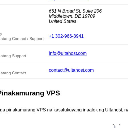
651 N Broad St. Suite 206
Middletown, DE 19709
United States
o
+1 302-966-3941
atang Contact / Support
info@ultahost.com
atang Support
contact@ultahost.com
atang Contact
Pinakamurang VPS
mga pinakamurang VPS na kasalukuyang inaalok ng Ultahost, n