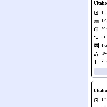
Ultaho
1 Int
1,0
30 
51,2
1 Gbp
IPv
Stoc
Ultaho
1 Int