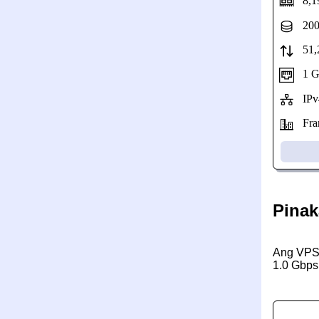
8,1
200
51,2
1 Gbp
IPv
Fran
Pinak
Ang VPS 
1.0 Gbps