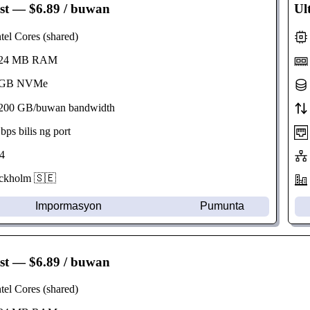
st
— $6.89 / buwan
Ul
el Cores (shared)
24 MB RAM
GB NVMe
00 GB/buwan bandwidth
s bilis ng port
4
kholm 🇸🇪
Impormasyon
Pumunta
st
— $6.89 / buwan
el Cores (shared)