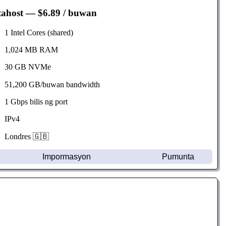
tahost
— $6.89 / buwan
1 Intel Cores (shared)
1,024 MB RAM
30 GB NVMe
51,200 GB/buwan bandwidth
1 Gbps bilis ng port
IPv4
Londres 🇬🇧
Impormasyon
Pumunta