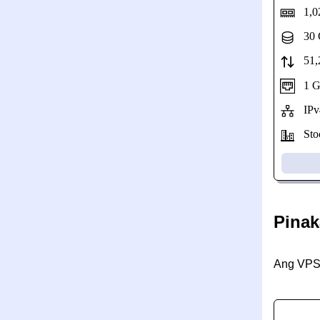
1,0
30 
51,2
1 Gbp
IPv
Stoc
Pinak
Ang VPS 