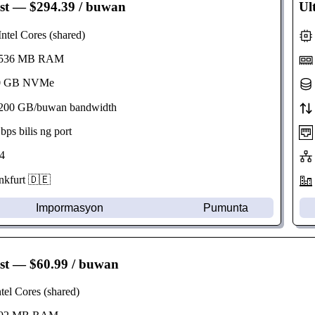
st
— $294.39 / buwan
Ul
tel Cores (shared)
536 MB RAM
 GB NVMe
00 GB/buwan bandwidth
s bilis ng port
4
kfurt 🇩🇪
Impormasyon
Pumunta
st
— $60.99 / buwan
el Cores (shared)