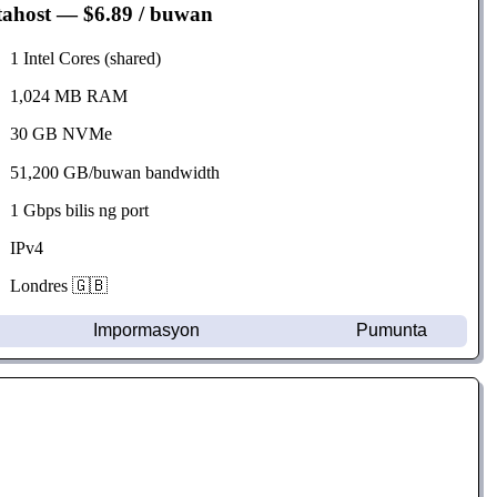
tahost
— $6.89 / buwan
1 Intel Cores (shared)
1,024 MB RAM
30 GB NVMe
51,200 GB/buwan bandwidth
1 Gbps bilis ng port
IPv4
Londres 🇬🇧
Impormasyon
Pumunta