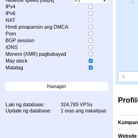
Network speed [Gbps]
IPv4
IPv6
NAT
Hindi pinapansin ang DMCA
Porn
BGP session
rDNS
Monero (XMR) pagbabayad
May stock
Matatag
Hanapin
Profi
Laki ng database:
324,785 VPSs
Update ng database:
1 oras ang nakalipas
Kumpan
Website