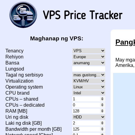
Maghanap ng VPS:
Pangk
Tenancy
Rehiyon
May mga 
Bansa
Amerika, 
Lungsod
Tagal ng serbisyo
Virtualization
Operating system
CPU brand
CPUs – shared
CPUs – dedicated
RAM [MB]
Uri ng disk
Laki ng disk [GB]
Bandwidth per month [GB]