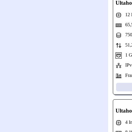
Ultaho
12 In
65,
750
51,2
1 Gbp
IPv
Fran
Ultaho
4 Int