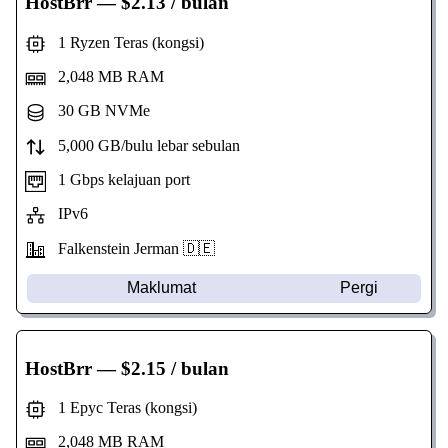
HostBrr
— $2.13 / bulan
1 Ryzen Teras (kongsi)
2,048 MB RAM
30 GB NVMe
5,000 GB/bulu lebar sebulan
1 Gbps kelajuan port
IPv6
Falkenstein Jerman 🇩🇪
Maklumat
Pergi
HostBrr
— $2.15 / bulan
1 Epyc Teras (kongsi)
2,048 MB RAM