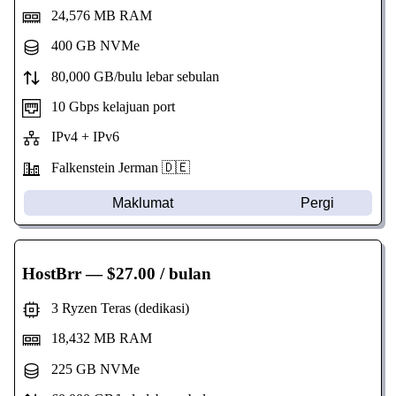
24,576 MB RAM
400 GB NVMe
80,000 GB/bulu lebar sebulan
10 Gbps kelajuan port
IPv4 + IPv6
Falkenstein Jerman 🇩🇪
Maklumat
Pergi
HostBrr
— $27.00 / bulan
3 Ryzen Teras (dedikasi)
18,432 MB RAM
225 GB NVMe