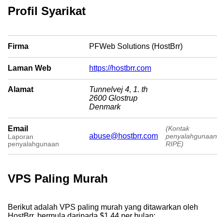
Profil Syarikat
Firma
PFWeb Solutions (HostBrr)
Laman Web
https://hostbrr.com
Alamat
Tunnelvej 4, 1. th
2600 Glostrup
Denmark
Email
(Kontak
abuse@hostbrr.com
penyalahgunaan
Laporan
RIPE)
penyalahgunaan
VPS Paling Murah
Berikut adalah VPS paling murah yang ditawarkan oleh
HostBrr, bermula daripada $1.44 per bulan: