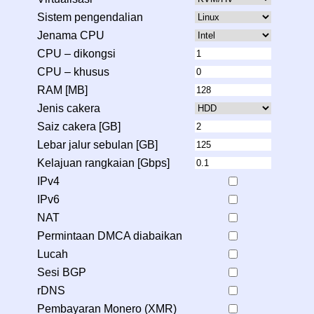
Sistem pengendalian
Jenama CPU
CPU – dikongsi
CPU – khusus
RAM [MB]
Jenis cakera
Saiz cakera [GB]
Lebar jalur sebulan [GB]
Kelajuan rangkaian [Gbps]
IPv4
IPv6
NAT
Permintaan DMCA diabaikan
Lucah
Sesi BGP
rDNS
Pembayaran Monero (XMR)