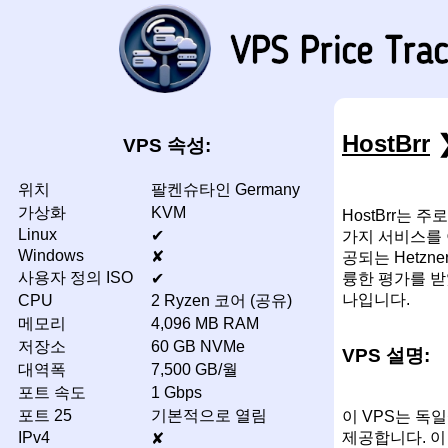
HostBrr
VPS 속성:
위치
팔켄슈타인 Germany
가상화
KVM
HostBrr는
Linux
✔
가지 서비스를 
Windows
✘
공되는 Hetz
사용자 정의 ISO
륭한 평가를 받
✔
나입니다.
CPU
2 Ryzen 코어 (공유)
메모리
4,096 MB RAM
저장소
60 GB NVMe
VPS 설명:
대역폭
7,500 GB/월
포트 속도
1 Gbps
포트 25
기본적으로 열림
이 VPS는 독일
IPv4
제공합니다. 이
✘