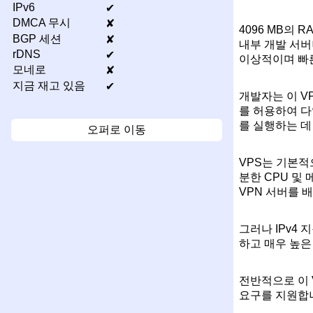
IPv6
✔
DMCA 무시
✘
4096 MB의
BGP 세션
✘
내부 개발 서버
rDNS
✔
이상적이며 빠
모네로
✘
지금 재고 있음
✔
개발자는 이 V
를 허용하여 다
를 실행하는 데
오퍼로 이동
VPS는 기본적으
분한 CPU 및
VPN 서버를 
그러나 IPv4
하고 매우 높은
전반적으로 이 
요구를 지원합