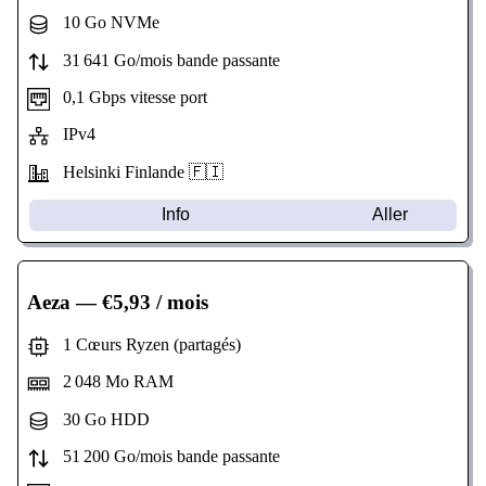
10 Go NVMe
31 641 Go/mois bande passante
0,1 Gbps vitesse port
IPv4
Helsinki Finlande 🇫🇮
Info
Aller
Aeza
— €5,93 / mois
1 Cœurs Ryzen (partagés)
2 048 Mo RAM
30 Go HDD
51 200 Go/mois bande passante