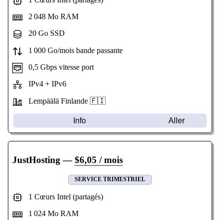
2 048 Mo RAM
20 Go SSD
1 000 Go/mois bande passante
0,5 Gbps vitesse port
IPv4 + IPv6
Lempäälä Finlande 🇫🇮
Info
Aller
JustHosting
—
$6,05 / mois
SERVICE TRIMESTRIEL
1 Cœurs Intel (partagés)
1 024 Mo RAM