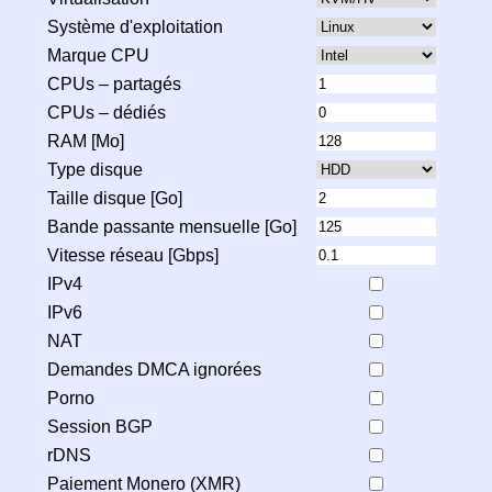
Système d'exploitation
Marque CPU
CPUs – partagés
CPUs – dédiés
RAM [Mo]
Type disque
Taille disque [Go]
Bande passante mensuelle [Go]
Vitesse réseau [Gbps]
IPv4
IPv6
NAT
Demandes DMCA ignorées
Porno
Session BGP
rDNS
Paiement Monero (XMR)