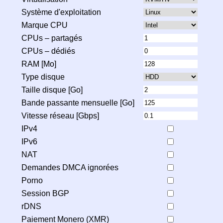
Système d'exploitation
Marque CPU
CPUs – partagés
CPUs – dédiés
RAM [Mo]
Type disque
Taille disque [Go]
Bande passante mensuelle [Go]
Vitesse réseau [Gbps]
IPv4
IPv6
NAT
Demandes DMCA ignorées
Porno
Session BGP
rDNS
Paiement Monero (XMR)