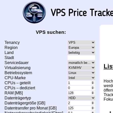
VPS suchen:
Tenancy
Region
Land
Stadt
Servicedauer
Lis
Virtualisierung
Betriebssystem
CPU-Marke
Hoch
CPUs – geteilt
werd
CPUs – dediziert
öffe
RAM [MB]
Trac
Datenträgertyp
Foku
Datenträgergröße [GB]
Datentransfer pro Monat [GB]