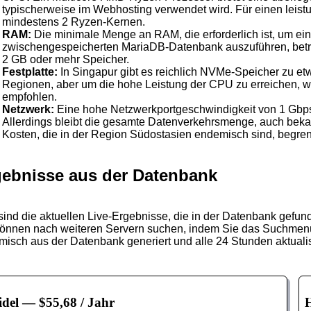
typischerweise im Webhosting verwendet wird. Für einen leistu
mindestens 2 Ryzen-Kernen.
RAM:
Die minimale Menge an RAM, die erforderlich ist, um ein
zwischengespeicherten MariaDB-Datenbank auszuführen, beträg
2 GB oder mehr Speicher.
Festplatte:
In Singapur gibt es reichlich NVMe-Speicher zu et
Regionen, aber um die hohe Leistung der CPU zu erreichen,
empfohlen.
Netzwerk:
Eine hohe Netzwerkportgeschwindigkeit von 1 Gbps w
Allerdings bleibt die gesamte Datenverkehrsmenge, auch bekan
Kosten, die in der Region Südostasien endemisch sind, begren
gebnisse aus der Datenbank
sind die aktuellen Live-Ergebnisse, die in der Datenbank gefu
können nach weiteren Servern suchen, indem Sie das Suchmenü 
isch aus der Datenbank generiert und alle 24 Stunden aktualis
del
— $55,68 / Jahr