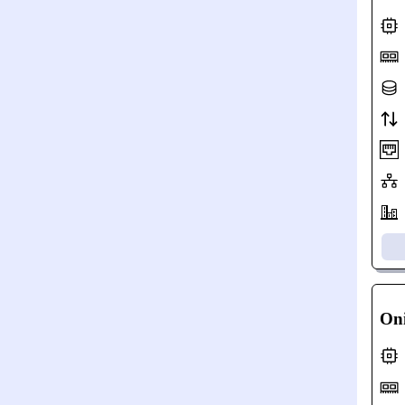
2
Oni
2