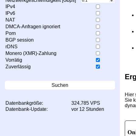
Netzwerkgeschwindigkeit [Gbps]
IPv4
IPv6
NAT
DMCA-Anfragen ignoriert
Porn
BGP session
rDNS
Monero (XMR)-Zahlung
Vorrätig
Zuverlässig
Er
Suchen
Hier 
Sie 
Datenbankgröße:
324.785 VPS
dynam
Datenbank-Update:
vor 12 Stunden
Oni