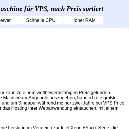
schine für VPS, nach Preis sortiert
erver
Schnelle CPU
Hoher RAM
apur kann zu einem wettbewerbsfähigen Preis gefunden
re Mainstream-Angebote auszugeben, habe ich die größte
in und um Singapur während meiner zwei Jahre bei VPS Price
für das Hosting Ihrer Webanwendung eintauchen, mit einem
e Leistung im Vergleich zur Intel Xeon E5-xxx-Serie, die