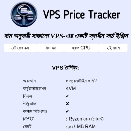
দাম অনুযায়ী সাজানো VPS-এর একটি স্বাধীন সার্চ ইঞ্জিন
স্টোরেজ বক্স
সিড বক্স
দ্রুত CPU
হাই র‍্যাম
VPS বৈশিষ্ট্য:
অবস্থান
ফালকেনস্টাইন জার্মানি
ভার্চুয়ালাইজেশন
KVM
লিনাক্স
✔
উইন্ডোজ
✘
কাস্টম আইএসও
✔
সিপিইউ
১ Ryzen কোর (শেয়ার্ড)
মেমরি
১,০২৪ MB RAM