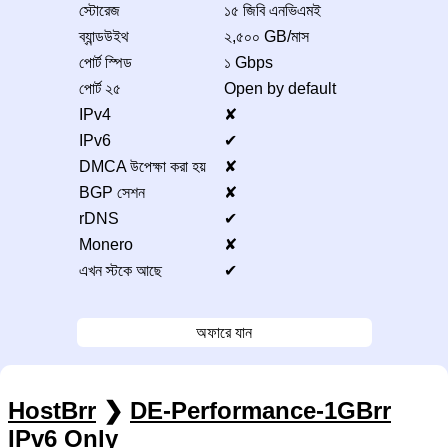
স্টোরেজ
১৫ জিবি এনভিএমই
ব্যান্ডউইথ
২,৫০০ GB/মাস
পোর্ট স্পিড
১ Gbps
পোর্ট ২৫
Open by default
IPv4
✘
IPv6
✔
DMCA উপেক্ষা করা হয়
✘
BGP সেশন
✘
rDNS
✔
Monero
✘
এখন স্টকে আছে
✔
অফারে যান
HostBrr
❯
DE-Performance-1GBrr
IPv6 Only