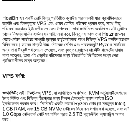
HostBrr হল একটি ছোট কিন্তু প্রতিষ্ঠিত ক্লাউড প্রদানকারী যারা প্রাথমিকভাবে
জার্মানি এবং ফিনল্যান্ডে VPS এবং ওয়েব হোস্টিং পরিষেবা প্রদান করে, সাথে কিছু
পরিষেবা অন্যান্য ইউরোপীয় স্থানেও উপলব্ধ। তারা জার্মানিতে অবস্থিত ডেটা সেন্টারে
তাদের নিজস্ব সার্ভার হার্ডওয়্যার পরিচালনা করে, কিন্তু এছাড়াও তারা Hetzner-এর
বেয়ার-মেটাল সার্ভারের সাশ্রয়ী মূল্যের ভার্চুয়ালাইজড অংশ বিভিন্ন VPS কনফিগারেশনে
বিক্রি করে। তাদের সাশ্রয়ী উচ্চ-স্টোরেজ মেশিন এবং পারফরম্যান্ট Ryzen সার্ভারের
জন্য তারা উৎকৃষ্ট পর্যালোচনা পেয়েছে, এবং বৃহত্তর ব্র্যান্ডের মার্কেটিং বাজেটের ছায়ায়
থাকা সত্ত্বেও, তারা এই শ্রেণীর পরিষেবার জন্য ইউরোপীয় ইউনিয়নের মধ্যে সেরা
প্রতিযোগীদের মধ্যে অন্যতম।
VPS বর্ণনা:
ওভারভিউ:
এই IPv6-শুধু VPS, যা জার্মানিতে অবস্থিত, KVM ভার্চুয়ালাইজেশনের
উপর নির্মিত এবং বিভিন্ন ডিস্ট্রোর জন্য লিনাক্স টেমপ্লেট প্লাস কাস্টম ISO
ইনস্টলেশন প্রদান করে। সিস্টেমটি একটি শেয়ার্ড Ryzen কোর (বা সমতুল্য Intel),
1 GB RAM, এবং 15 GB NVMe স্টোরেজ দিয়ে কনফিগার করা হয়েছে, এবং এটি
1.0 Gbps নেটওয়ার্ক পোর্ট সহ মাসিক প্রায় 2.5 TB ব্যান্ডউইথ অ্যালাউন্স অফার
করে।