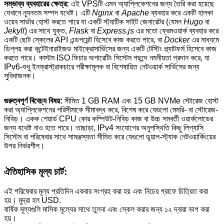
সম্ভাব্য ব্যবহারের ক্ষেত্র:
এই VPSটি এমন অ্যাপ্লিকেশনের জন্য তৈরি করা হয়েছে
যেখানে ন্যূনতম সম্পদ যথেষ্ট। এটি
Nginx
বা
Apache
ব্যবহার করে একটি হালকা
ওয়েব সার্ভার হোস্ট করতে পারে যা একটি স্ট্যাটিক সাইট জেনারেটর (যেমন
Hugo
বা
Jekyll
) এর সাথে যুক্ত,
Flask
বা
Express.js
এর মতো ফ্রেমওয়ার্ক ব্যবহার করে
একটি ছোট স্কেলের API এন্ডপয়েন্ট হিসেবে কাজ করতে পারে, বা
Docker
এর মাধ্যমে
ডিপ্লয় করা কন্টেইনারাইজড মাইক্রোসার্ভিসের জন্য একটি টেস্টিং প্ল্যাটফর্ম হিসেবে কাজ
করতে পারে। কাস্টম ISO ফিচার অপারেটিং সিস্টেম পছন্দে নমনীয়তা প্রদান করে, যা
IPv6-শুধু ইনফ্রাস্ট্রাকচারে পরীক্ষামূলক বা বিশেষায়িত নেটওয়ার্ক সার্ভিসের জন্য
সুবিধাজনক।
গুরুত্বপূর্ণ বিবেচ্য বিষয়:
সীমিত 1 GB RAM এবং 15 GB NVMe স্টোরেজ হোস্ট
করা অ্যাপ্লিকেশনের পরিসীমাকে সীমাবদ্ধ করে, বিশেষ করে যেগুলো মেমরি- বা স্টোরেজ-
নিবিড়। একক শেয়ার্ড CPU কোর কম্পিউট-নিবিড় কাজ বা উচ্চ সমবর্তী ওয়ার্কলোডের
জন্য যথেষ্ট নাও হতে পারে। তাছাড়া, IPv4 সংযোগের অনুপস্থিতি কিছু লিগ্যাসি
সিস্টেম বা পরিষেবার সাথে সামঞ্জস্যতা সীমিত করে যেগুলো ডুয়াল-স্ট্যাক নেটওয়ার্কিংয়ের
উপর নির্ভরশীল।
ঐতিহাসিক মূল্য চার্ট:
এই পরিষেবার মূল্য প্রতিদিন একবার সংগ্রহ করা হয় এবং নিচের গ্রাফে চিত্রিত করা
হয়। মুদ্রা হল USD.
বার্ষিক মূল্যগুলি মাসিক মূল্যের সাথে তুলনা এবং স্কেল করার জন্য ১২ দ্বারা ভাগ করা
হয়।