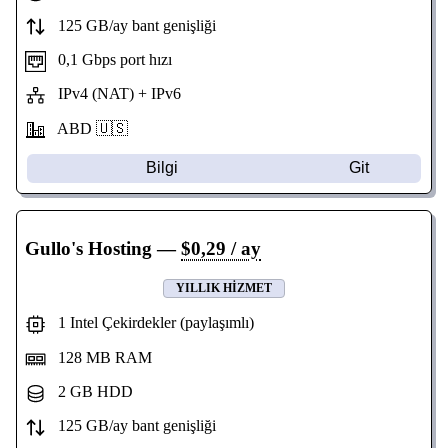
125 GB/ay bant genişliği
0,1 Gbps port hızı
IPv4 (NAT) + IPv6
ABD 🇺🇸
Bilgi
Git
Gullo's Hosting
—
$0,29 / ay
YILLIK HIZMET
1 Intel Çekirdekler (paylaşımlı)
128 MB RAM
2 GB HDD
125 GB/ay bant genişliği