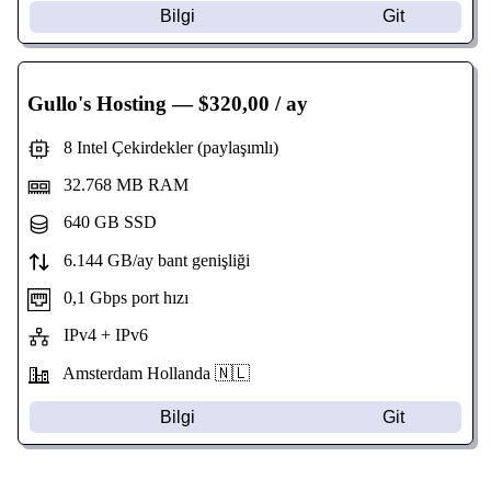
Bilgi
Git
Gullo's Hosting
— $320,00 / ay
8 Intel Çekirdekler (paylaşımlı)
32.768 MB RAM
640 GB SSD
6.144 GB/ay bant genişliği
0,1 Gbps port hızı
IPv4 + IPv6
Amsterdam Hollanda 🇳🇱
Bilgi
Git