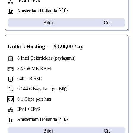
IPv4 + IPv6
Amsterdam Hollanda 🇳🇱
Bilgi
Git
Gullo's Hosting
— $320,00 / ay
8 Intel Çekirdekler (paylaşımlı)
32.768 MB RAM
640 GB SSD
6.144 GB/ay bant genişliği
0,1 Gbps port hızı
IPv4 + IPv6
Amsterdam Hollanda 🇳🇱
Bilgi
Git