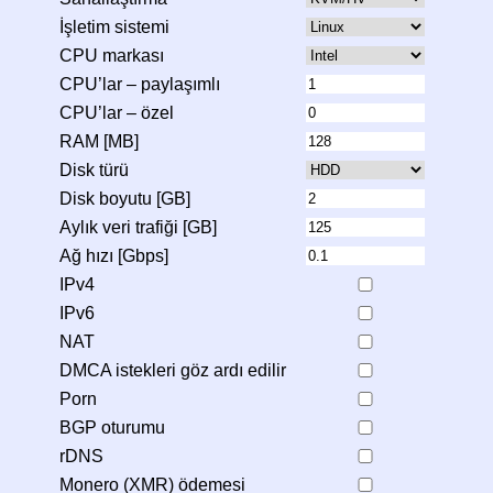
İşletim sistemi
CPU markası
CPU’lar – paylaşımlı
CPU’lar – özel
RAM [MB]
Disk türü
Disk boyutu [GB]
Aylık veri trafiği [GB]
Ağ hızı [Gbps]
IPv4
IPv6
NAT
DMCA istekleri göz ardı edilir
Porn
BGP oturumu
rDNS
Monero (XMR) ödemesi