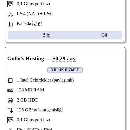
0,1 Gbps port hızı
IPv4 (NAT) + IPv6
Kanada 🇨🇦
Bilgi
Git
Gullo's Hosting
—
$0,29 / ay
YILLIK HIZMET
1 Intel Çekirdekler (paylaşımlı)
128 MB RAM
2 GB HDD
125 GB/ay bant genişliği
0,1 Gbps port hızı
IPv4 (NAT) + IPv6