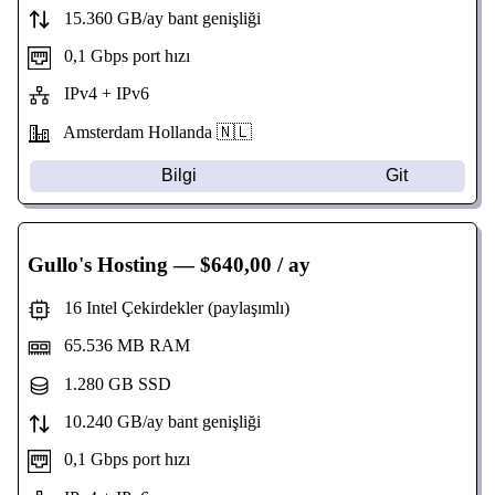
15.360 GB/ay bant genişliği
0,1 Gbps port hızı
IPv4 + IPv6
Amsterdam Hollanda 🇳🇱
Bilgi
Git
Gullo's Hosting
— $640,00 / ay
16 Intel Çekirdekler (paylaşımlı)
65.536 MB RAM
1.280 GB SSD
10.240 GB/ay bant genişliği
0,1 Gbps port hızı