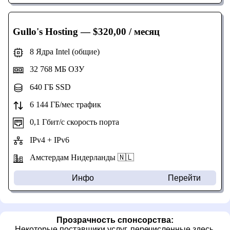
Gullo's Hosting
— $320,00 / месяц
8 Ядра Intel (общие)
32 768 МБ ОЗУ
640 ГБ SSD
6 144 ГБ/мес трафик
0,1 Гбит/с скорость порта
IPv4 + IPv6
Амстердам Нидерланды 🇳🇱
Инфо
Перейти
Прозрачность спонсорства:
Некоторые поставщики услуг, перечисленные здесь,