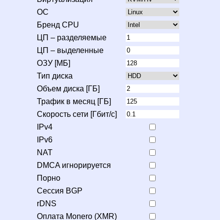
ОС
Бренд CPU
ЦП – разделяемые
ЦП – выделенные
ОЗУ [МБ]
Тип диска
Объем диска [ГБ]
Трафик в месяц [ГБ]
Скорость сети [Гбит/с]
IPv4
IPv6
NAT
DMCA игнорируется
Порно
Сессия BGP
rDNS
Оплата Monero (XMR)