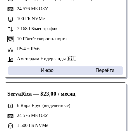
24 576 МБ ОЗУ
100 ГБ NVMe
7 168 ГБ/мес трафик
10 Гбит/с скорость порта
IPv4 + IPv6
Амстердам Нидерланды 🇳🇱
Инфо
Перейти
ServaRica
— $23,00 / месяц
6 Ядра Epyc (выделенные)
24 576 МБ ОЗУ
1 500 ГБ NVMe