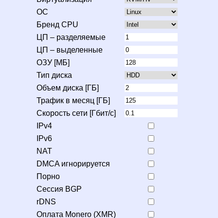
ОС
Бренд CPU
ЦП – разделяемые
ЦП – выделенные
ОЗУ [МБ]
Тип диска
Объем диска [ГБ]
Трафик в месяц [ГБ]
Скорость сети [Гбит/с]
IPv4
IPv6
NAT
DMCA игнорируется
Порно
Сессия BGP
rDNS
Оплата Monero (XMR)