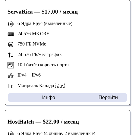
ServaRica
— $17,00 / месяц
6 Ядра Epyc (выделенные)
24 576 МБ ОЗУ
750 ГБ NVMe
24 576 ГБ/мес трафик
10 Гбит/с скорость порта
IPv4 + IPv6
Монреаль Канада 🇨🇦
Инфо
Перейти
HostHatch
— $22,00 / месяц
6 Ядра Epyc (4 общие, 2 выделенные)