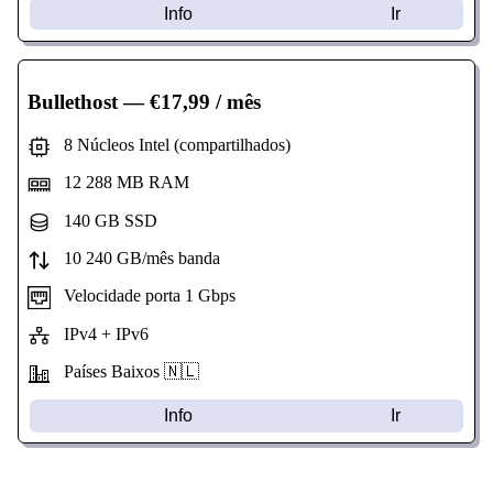
Info
Ir
Bullethost
— €17,99 / mês
8 Núcleos Intel (compartilhados)
12 288 MB RAM
140 GB SSD
10 240 GB/mês banda
Velocidade porta 1 Gbps
IPv4 + IPv6
Países Baixos 🇳🇱
Info
Ir