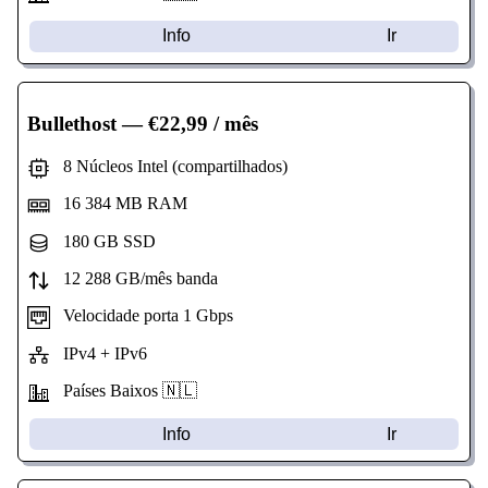
Info
Ir
Bullethost
— €22,99 / mês
8 Núcleos Intel (compartilhados)
16 384 MB RAM
180 GB SSD
12 288 GB/mês banda
Velocidade porta 1 Gbps
IPv4 + IPv6
Países Baixos 🇳🇱
Info
Ir