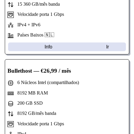
15 360 GB/mês banda
Velocidade porta 1 Gbps
IPv4 + IPv6
Países Baixos 🇳🇱
Info
Ir
Bullethost
— €26,99 / mês
6 Núcleos Intel (compartilhados)
8192 MB RAM
200 GB SSD
8192 GB/mês banda
Velocidade porta 1 Gbps
IPv4