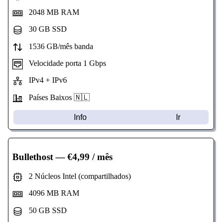
2048 MB RAM
30 GB SSD
1536 GB/mês banda
Velocidade porta 1 Gbps
IPv4 + IPv6
Países Baixos 🇳🇱
Info
Ir
Bullethost
— €4,99 / mês
2 Núcleos Intel (compartilhados)
4096 MB RAM
50 GB SSD