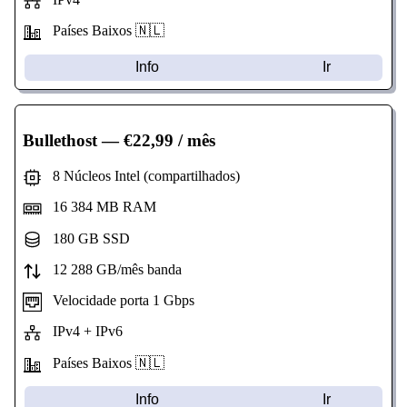
Países Baixos 🇳🇱
Info
Ir
Bullethost
— €22,99 / mês
8 Núcleos Intel (compartilhados)
16 384 MB RAM
180 GB SSD
12 288 GB/mês banda
Velocidade porta 1 Gbps
IPv4 + IPv6
Países Baixos 🇳🇱
Info
Ir