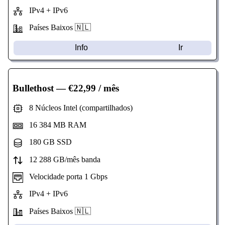
IPv4 + IPv6
Países Baixos 🇳🇱
Info
Ir
Bullethost
— €22,99 / mês
8 Núcleos Intel (compartilhados)
16 384 MB RAM
180 GB SSD
12 288 GB/mês banda
Velocidade porta 1 Gbps
IPv4 + IPv6
Países Baixos 🇳🇱