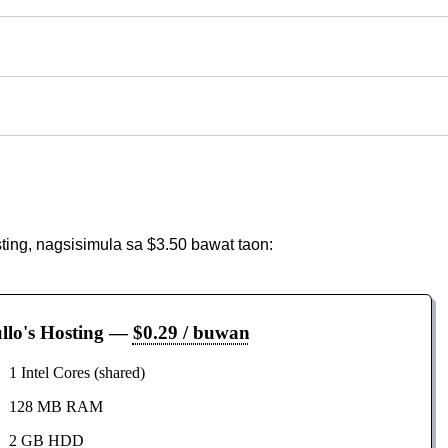
ing, nagsisimula sa $3.50 bawat taon:
llo's Hosting
—
$0.29 / buwan
1 Intel Cores (shared)
128 MB RAM
2 GB HDD