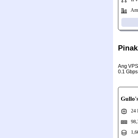
Amst
Pinak
Ang VPS 
0.1 Gbps
Gullo'
24 In
98,
1,6