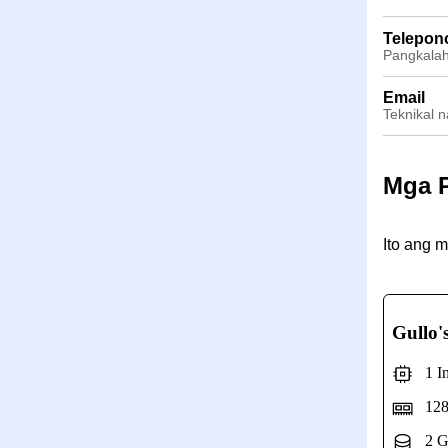
Telepon
Pangkala
Email
Teknikal n
Mga 
Ito ang 
Gullo'
1 Int
128
2 G