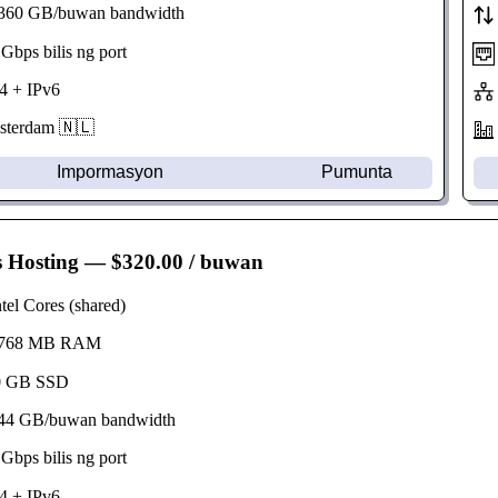
60 GB/buwan bandwidth
bps bilis ng port
 + IPv6
erdam 🇳🇱
Impormasyon
Pumunta
s Hosting
— $320.00 / buwan
el Cores (shared)
768 MB RAM
 GB SSD
4 GB/buwan bandwidth
bps bilis ng port
 + IPv6