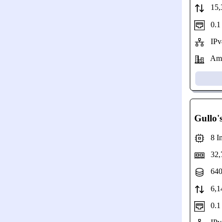
15,3
0.1 G
IPv4
Amst
Gullo'
8 Int
32,
640
6,14
0.1 G