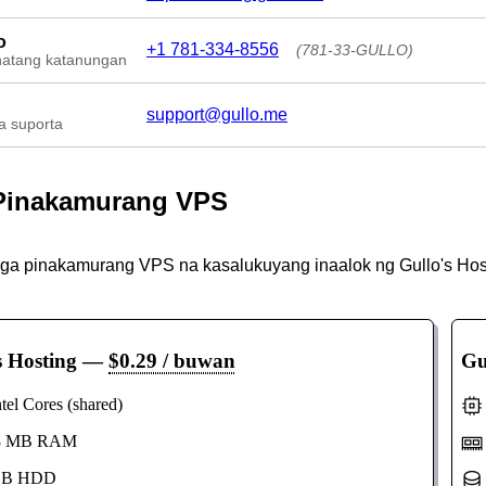
o
+1 781-334-8556
(781-33-GULLO)
hatang katanungan
support@gullo.me
a suporta
Pinakamurang VPS
mga pinakamurang VPS na kasalukuyang inaalok ng Gullo's Host
s Hosting
—
$0.29 / buwan
Gu
el Cores (shared)
 MB RAM
B HDD