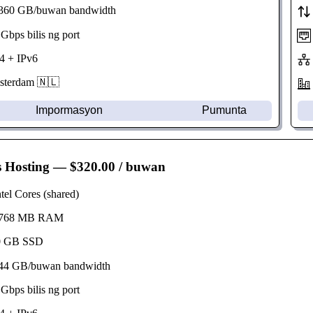
60 GB/buwan bandwidth
bps bilis ng port
 + IPv6
erdam 🇳🇱
Impormasyon
Pumunta
s Hosting
— $320.00 / buwan
el Cores (shared)
768 MB RAM
 GB SSD
4 GB/buwan bandwidth
bps bilis ng port