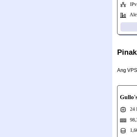
IPv4
Alem
Pinak
Ang VPS 
Gullo'
24 In
98,
1,6