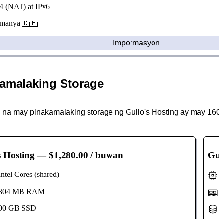
 (NAT) at IPv6
anya 🇩🇪
Impormasyon
amalaking Storage
na may pinakamalaking storage ng Gullo's Hosting ay may 16
s Hosting
— $1,280.00 / buwan
Gu
tel Cores (shared)
304 MB RAM
00 GB SSD