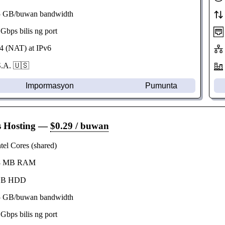
GB/buwan bandwidth
bps bilis ng port
 (NAT) at IPv6
A. 🇺🇸
Impormasyon
Pumunta
s Hosting
—
$0.29 / buwan
el Cores (shared)
 MB RAM
B HDD
GB/buwan bandwidth
bps bilis ng port