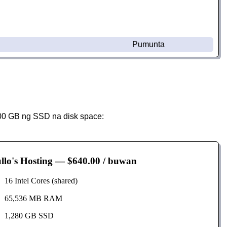
Pumunta
00 GB ng SSD na disk space:
llo's Hosting
— $640.00 / buwan
16 Intel Cores (shared)
65,536 MB RAM
1,280 GB SSD