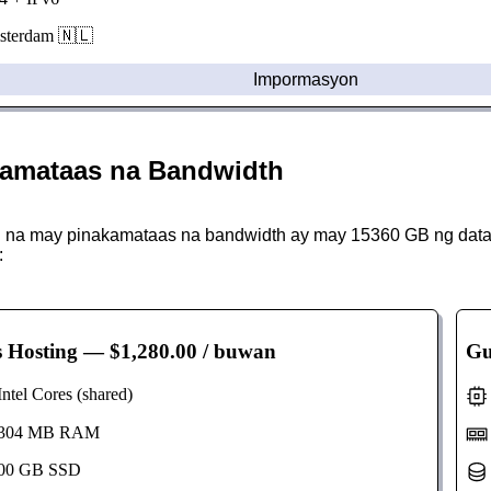
erdam 🇳🇱
Impormasyon
amataas na Bandwidth
na may pinakamataas na bandwidth ay may 15360 GB ng data tr
:
s Hosting
— $1,280.00 / buwan
Gu
tel Cores (shared)
304 MB RAM
00 GB SSD