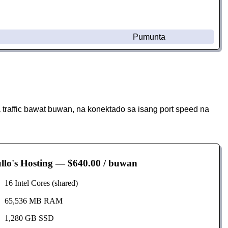
Pumunta
affic bawat buwan, na konektado sa isang port speed na
llo's Hosting
— $640.00 / buwan
16 Intel Cores (shared)
65,536 MB RAM
1,280 GB SSD