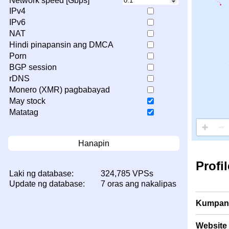
Network speed [Gbps]
IPv4
IPv6
NAT
Hindi pinapansin ang DMCA
Porn
BGP session
rDNS
Monero (XMR) pagbabayad
May stock
Matatag
Hanapin
Profi
Laki ng database:
324,785 VPSs
Update ng database:
7 oras ang nakalipas
Kumpan
Website