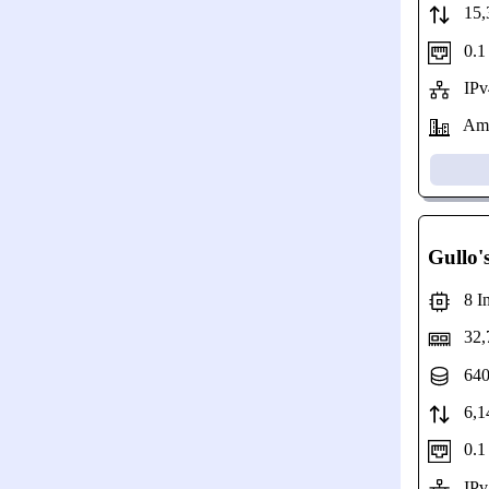
15,3
0.1 G
IPv4
Amst
Gullo'
8 Int
32,
640
6,14
0.1 G
IPv4