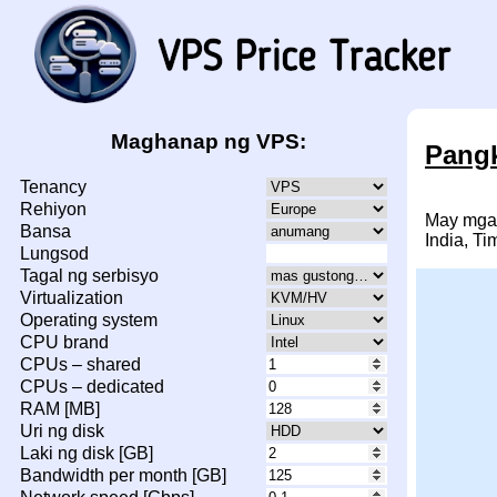
Maghanap ng VPS:
Pangk
Tenancy
Rehiyon
May mga 
Bansa
India, Ti
Lungsod
Tagal ng serbisyo
Virtualization
Operating system
CPU brand
CPUs – shared
CPUs – dedicated
RAM [MB]
Uri ng disk
Laki ng disk [GB]
Bandwidth per month [GB]