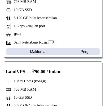
768 MB RAM
10 GB SSD
5,120 GB/bulu lebar sebulan
1 Gbps kelajuan port
IPv4
Saint Petersburg Rusia 🇷🇺
Maklumat
Pergi
LandVPS
— ₽90.00 / bulan
1 Intel Cores (kongsi)
768 MB RAM
10 GB SSD
5,500 GB/bulu lebar sebulan