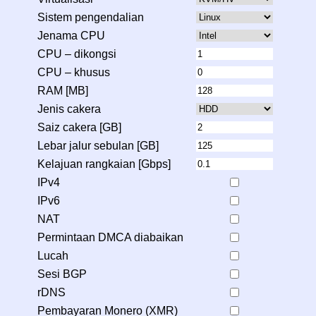
Sistem pengendalian
Jenama CPU
CPU – dikongsi
CPU – khusus
RAM [MB]
Jenis cakera
Saiz cakera [GB]
Lebar jalur sebulan [GB]
Kelajuan rangkaian [Gbps]
IPv4
IPv6
NAT
Permintaan DMCA diabaikan
Lucah
Sesi BGP
rDNS
Pembayaran Monero (XMR)