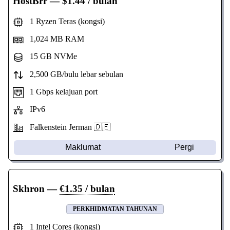
HostBrr
— $1.44 / bulan
1 Ryzen Teras (kongsi)
1,024 MB RAM
15 GB NVMe
2,500 GB/bulu lebar sebulan
1 Gbps kelajuan port
IPv6
Falkenstein Jerman 🇩🇪
Maklumat
Pergi
Skhron
—
€1.35 / bulan
PERKHIDMATAN TAHUNAN
1 Intel Cores (kongsi)