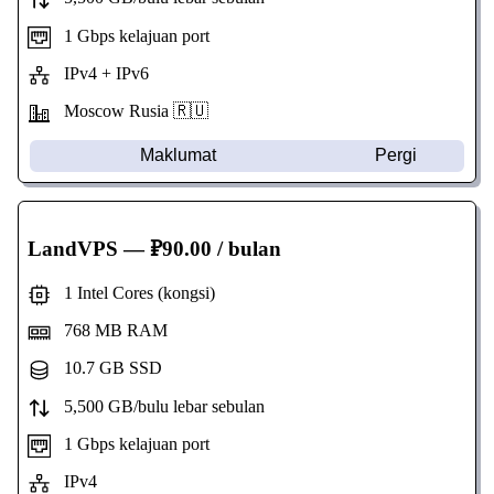
1 Gbps kelajuan port
IPv4 + IPv6
Moscow Rusia 🇷🇺
Maklumat
Pergi
LandVPS
— ₽90.00 / bulan
1 Intel Cores (kongsi)
768 MB RAM
10.7 GB SSD
5,500 GB/bulu lebar sebulan
1 Gbps kelajuan port
IPv4