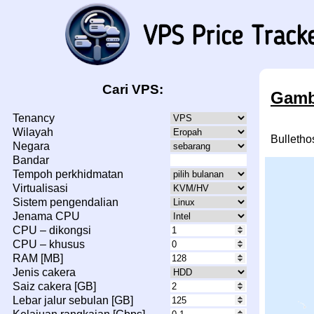
Cari VPS:
Gamba
Tenancy
Wilayah
Bulleth
Negara
Bandar
Tempoh perkhidmatan
Virtualisasi
Sistem pengendalian
Jenama CPU
CPU – dikongsi
CPU – khusus
RAM [MB]
Jenis cakera
Saiz cakera [GB]
Lebar jalur sebulan [GB]