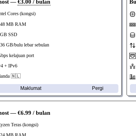
host
—
€3.00 / bulan
Bu
tel Cores (kongsi)
48 MB RAM
GB SSD
6 GB/bulu lebar sebulan
ps kelajuan port
4 + IPv6
anda 🇳🇱
Maklumat
Pergi
host
— €6.99 / bulan
zen Teras (kongsi)
24 MB RAM