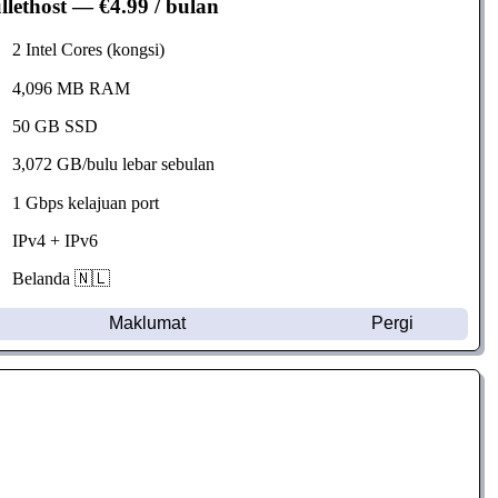
llethost
— €4.99 / bulan
2 Intel Cores (kongsi)
4,096 MB RAM
50 GB SSD
3,072 GB/bulu lebar sebulan
1 Gbps kelajuan port
IPv4 + IPv6
Belanda 🇳🇱
Maklumat
Pergi