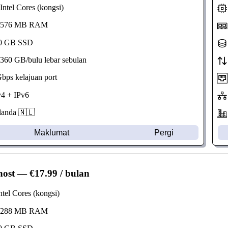
ntel Cores (kongsi)
576 MB RAM
 GB SSD
60 GB/bulu lebar sebulan
ps kelajuan port
4 + IPv6
anda 🇳🇱
Maklumat
Pergi
host
— €17.99 / bulan
tel Cores (kongsi)
288 MB RAM