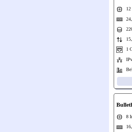
12 I
24,
220
15,3
1 Gb
IPv
Bel
Bullet
8 In
16,