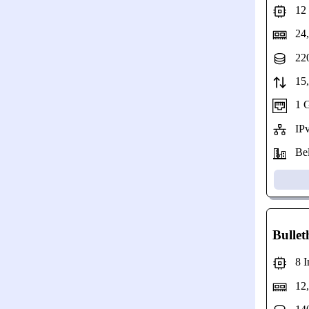
12 I
24,
220
15,3
1 Gb
IPv
Bel
Bullet
8 In
12,