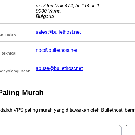
m-t Alen Mak 474, bl. 114, fl. 1
9000 Varna
Bulgaria
sales@bullethost.net
n jualan
noc@bullethost.net
teknikal
abuse@bullethost.net
penyalahgunaan
Paling Murah
adalah VPS paling murah yang ditawarkan oleh Bullethost, berm