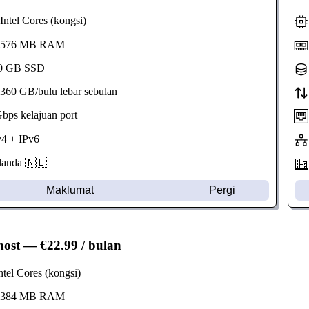
ntel Cores (kongsi)
576 MB RAM
 GB SSD
60 GB/bulu lebar sebulan
ps kelajuan port
4 + IPv6
anda 🇳🇱
Maklumat
Pergi
host
— €22.99 / bulan
tel Cores (kongsi)
384 MB RAM