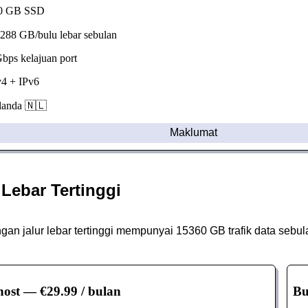
 GB SSD
88 GB/bulu lebar sebulan
ps kelajuan port
4 + IPv6
anda 🇳🇱
Maklumat
 Lebar Tertinggi
an jalur lebar tertinggi mempunyai 15360 GB trafik data sebu
host
— €29.99 / bulan
Bu