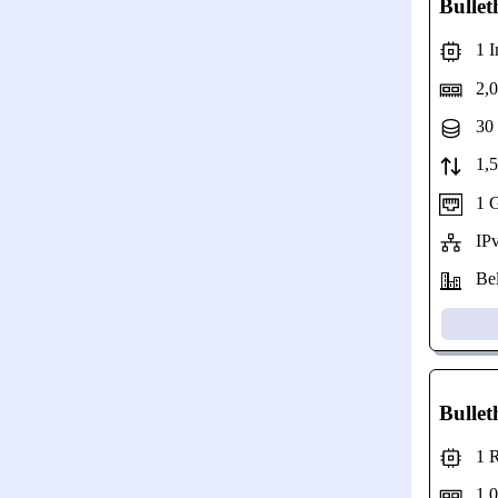
Bullet
1 In
2,0
30 
1,53
1 Gb
IPv
Bel
Bullet
1 Ry
1,0