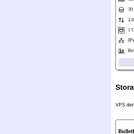
30 
2,04
1 Gb
IPv
Bel
Stora
VPS den
Bullet