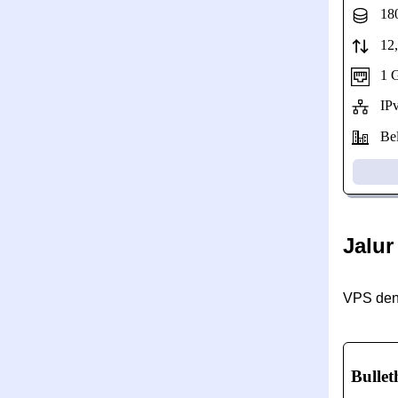
180
12,2
1 Gb
IPv
Bel
Jalur
VPS deng
Bullet