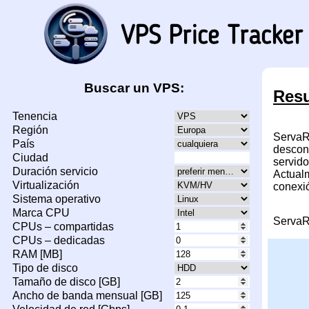
Buscar un VPS:
Resu
Tenencia
Región
ServaR
País
descon
Ciudad
servid
Duración servicio
Actualm
Virtualización
conexió
Sistema operativo
Marca CPU
ServaR
CPUs – compartidas
CPUs – dedicadas
RAM [MB]
Tipo de disco
Tamaño de disco [GB]
Ancho de banda mensual [GB]