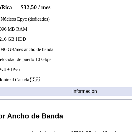
aRica
— $32,50 / mes
úcleos Epyc (dedicados)
96 MB RAM
16 GB HDD
96 GB/mes ancho de banda
ocidad de puerto 10 Gbps
v4 + IPv6
ntreal Canadá 🇨🇦
Información
or Ancho de Banda