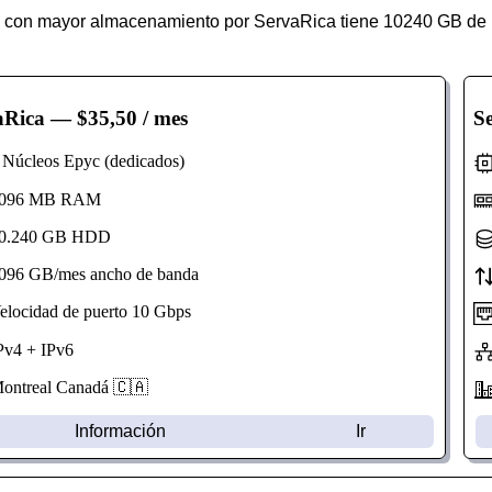
 con mayor almacenamiento por ServaRica tiene 10240 GB de 
aRica
— $35,50 / mes
S
úcleos Epyc (dedicados)
96 MB RAM
.240 GB HDD
96 GB/mes ancho de banda
ocidad de puerto 10 Gbps
v4 + IPv6
ntreal Canadá 🇨🇦
Información
Ir