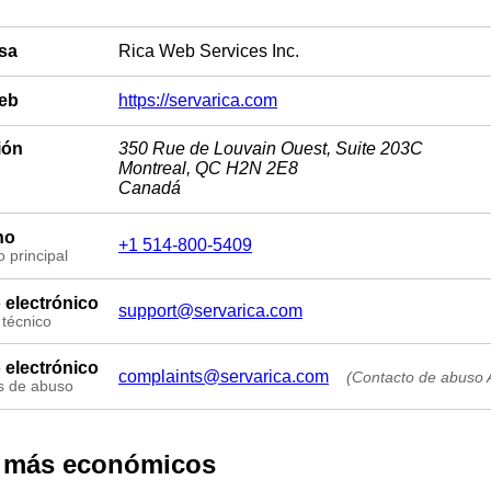
sa
Rica Web Services Inc.
web
https://servarica.com
ión
350 Rue de Louvain Ouest, Suite 203C
Montreal, QC H2N 2E8
Canadá
no
+1 514-800-5409
 principal
 electrónico
support@servarica.com
 técnico
 electrónico
complaints@servarica.com
(Contacto de abuso
s de abuso
 más económicos