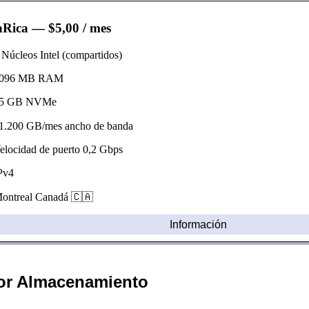
aRica
— $5,00 / mes
úcleos Intel (compartidos)
96 MB RAM
 GB NVMe
.200 GB/mes ancho de banda
ocidad de puerto 0,2 Gbps
v4
ntreal Canadá 🇨🇦
Información
or Almacenamiento