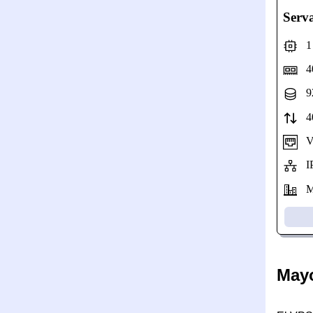
Serv
1 N
40
92
40
Vel
IP
Mo
May