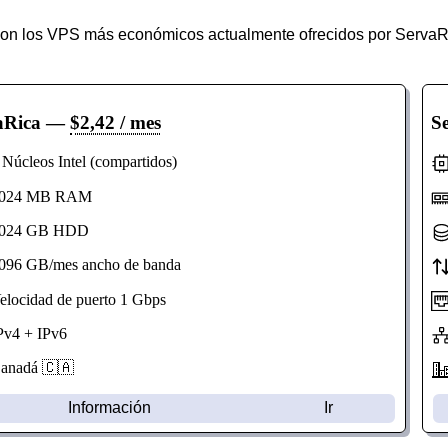
son los VPS más económicos actualmente ofrecidos por ServaR
aRica
—
$2,42 / mes
S
úcleos Intel (compartidos)
24 MB RAM
24 GB HDD
96 GB/mes ancho de banda
ocidad de puerto 1 Gbps
v4 + IPv6
nadá 🇨🇦
Información
Ir