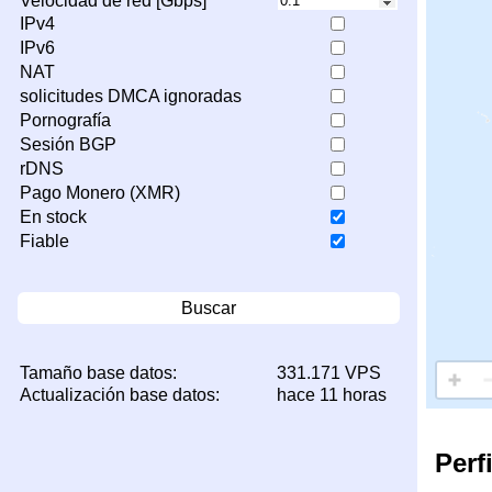
Velocidad de red [Gbps]
IPv4
IPv6
NAT
solicitudes DMCA ignoradas
Pornografía
Sesión BGP
rDNS
Pago Monero (XMR)
En stock
Fiable
Buscar
Tamaño base datos:
331.171 VPS
Actualización base datos:
hace 11 horas
Perf