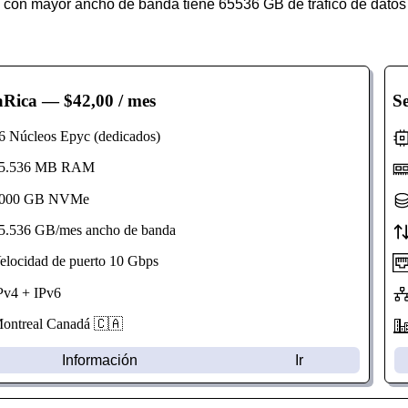
 con mayor ancho de banda tiene 65536 GB de tráfico de datos
aRica
— $42,00 / mes
S
Núcleos Epyc (dedicados)
.536 MB RAM
00 GB NVMe
.536 GB/mes ancho de banda
ocidad de puerto 10 Gbps
v4 + IPv6
ntreal Canadá 🇨🇦
Información
Ir