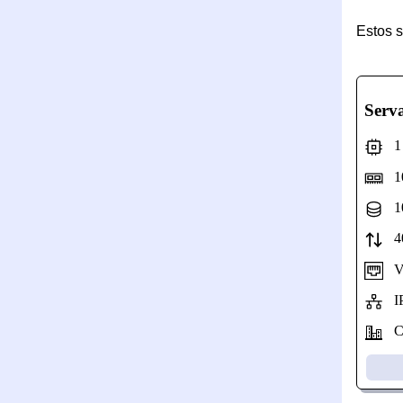
Estos 
Serv
1 N
10
10
40
Vel
IP
Ca