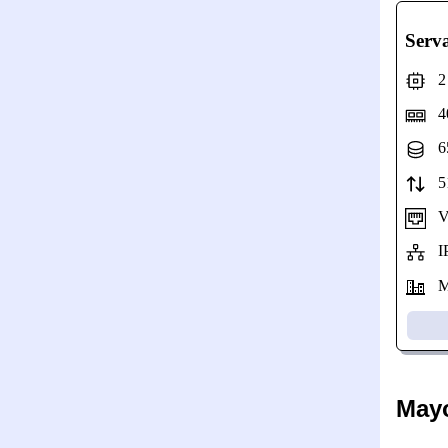
Serv
2 N
40
65
51
Vel
IP
Mo
May