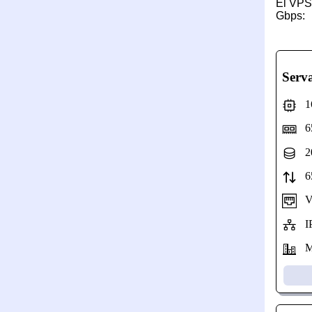
El VPS
Gbps:
Serv
16 
65
20
65
Vel
IP
Mo