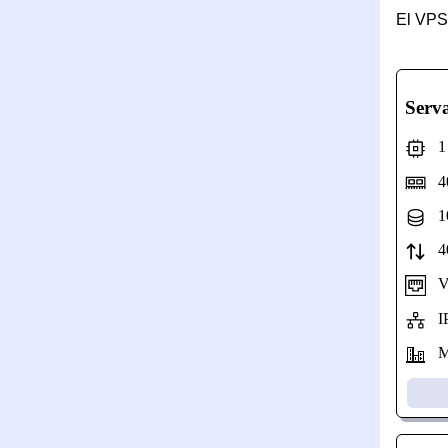
El VPS
Serv
1 N
40
10
40
Vel
IP
Mo