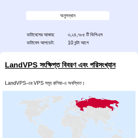
অনুসন্ধান
ডাটাবেসের আকার:
৩,২৪,৭৮৫ টি ভিপিএস
ডাটাবেস আপডেট:
10 ঘন্টা আগে
LandVPS সংক্ষিপ্ত বিবরণ এবং পরিসংখ্যান
LandVPS-এর VPS সমূহ রাশিয়া-এ অবস্থিত।