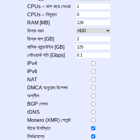
CPUs – ভাগ করে নেওয়া
CPUs – নিযুক্ত
RAM [MB]
ডিস্ক ধরন
ডিস্ক মাপ [GB]
মাসিক ব্যান্ডউইথ [GB]
নেটওয়ার্ক গতি [Gbps]
IPv4
IPv6
NAT
DMCA অনুরোধ উপেক্ষা
অশ্লীল
BGP সেশন
rDNS
Monero (XMR) পেমেন্ট
স্টকে উপস্থিত
নির্ভরযোগ্য