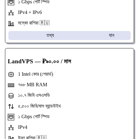
১ Gbps পোর্ট স্পিড
IPv4 + IPv6
মস্কো রাশিয়া 🇷🇺
তথ্য
যান
LandVPS
— ₽৯০.০০ / মাস
1 Intel কোর (শেয়ার্ড)
৭৬৮ MB RAM
১০.৭ জিবি এসএসডি
৫,৫০০ জিবি/মাস ব্যান্ডউইথ
১ Gbps পোর্ট স্পিড
IPv4
উফা রাশিয়া 🇷🇺