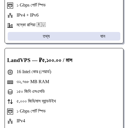
১ Gbps পোর্ট স্পিড
IPv4 + IPv6
মস্কো রাশিয়া 🇷🇺
তথ্য
যান
LandVPS
— ₽৫,১০০.০০ / মাস
16 Intel কোর (শেয়ার্ড)
৩২,৭৬৮ MB RAM
১৫০ জিবি এসএসডি
৫,০০০ জিবি/মাস ব্যান্ডউইথ
১ Gbps পোর্ট স্পিড
IPv4