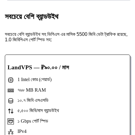
সবচেয়ে বেশি ব্যান্ডউইথ
সবচেয়ে বেশি ব্যান্ডউইথ সহ ভিপিএস এর মাসিক 5500 জিবি ডেটা ট্রাফিক রয়েছে,
1.0 জিবিপিএস পোর্ট স্পিড সহ:
LandVPS
— ₽৯০.০০ / মাস
1 Intel কোর (শেয়ার্ড)
৭৬৮ MB RAM
১০.৭ জিবি এসএসডি
৫,৫০০ জিবি/মাস ব্যান্ডউইথ
১ Gbps পোর্ট স্পিড
IPv4