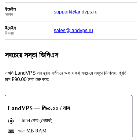
ইমেইল
support@landvps.ru
সমর্থন
ইমেইল
sales@landvps.ru
বিক্রয়
সবচেয়ে সস্তা ভিপিএস
এগুলি LandVPS এর দ্বারা বর্তমানে অফার করা সবচেয়ে সস্তা ভিপিএস, প্রতি
মাস ₽90.00 টাকা শুরু করে:
LandVPS
— ₽৯০.০০ / মাস
1 Intel কোর (শেয়ার্ড)
৭৬৮ MB RAM