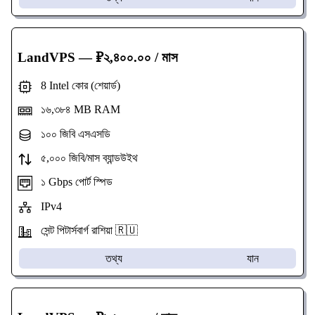
LandVPS
— ₽২,৪০০.০০ / মাস
8 Intel কোর (শেয়ার্ড)
১৬,৩৮৪ MB RAM
১০০ জিবি এসএসডি
৫,০০০ জিবি/মাস ব্যান্ডউইথ
১ Gbps পোর্ট স্পিড
IPv4
সেন্ট পিটার্সবার্গ রাশিয়া 🇷🇺
তথ্য
যান