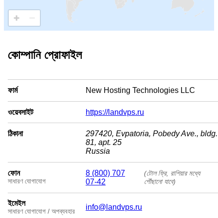
কোম্পানি প্রোফাইল
ফার্ম
New Hosting Technologies LLC
ওয়েবসাইট
https://landvps.ru
ঠিকানা
297420, Evpatoria, Pobedy Ave., bldg.
81, apt. 25
Russia
ফোন
8 (800) 707
(টোল ফ্রি, রাশিয়ার মধ্যে
সাধারণ যোগাযোগ
07-42
পৌঁছানো যাবে)
ইমেইল
info@landvps.ru
সাধারণ যোগাযোগ / অপব্যবহার