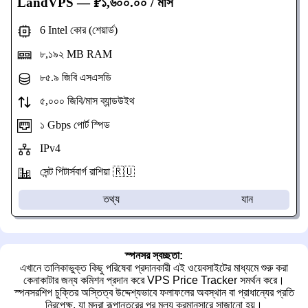
LandVPS
— ₽১,৬০০.০০ / মাস
6 Intel কোর (শেয়ার্ড)
৮,১৯২ MB RAM
৮৫.৯ জিবি এসএসডি
৫,০০০ জিবি/মাস ব্যান্ডউইথ
১ Gbps পোর্ট স্পিড
IPv4
সেন্ট পিটার্সবার্গ রাশিয়া 🇷🇺
তথ্য
যান
স্পনসর স্বচ্ছতা:
এখানে তালিকাভুক্ত কিছু পরিষেবা প্রদানকারী এই ওয়েবসাইটের মাধ্যমে শুরু করা
কেনাকাটার জন্য কমিশন প্রদান করে VPS Price Tracker সমর্থন করে।
স্পনসরশিপ চুক্তির অস্তিত্ব উদ্দেশ্যভাবে ফলাফলের অবস্থান বা প্রাধান্যের প্রতি
নিরপেক্ষ, যা মুদ্রা রূপান্তরের পর মূল্য ক্রমানুসারে সাজানো হয়।