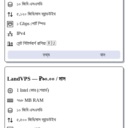
১০ জিবি এসএসডি
৫,১২০ জিবি/মাস ব্যান্ডউইথ
১ Gbps পোর্ট স্পিড
IPv4
সেন্ট পিটার্সবার্গ রাশিয়া 🇷🇺
তথ্য
যান
LandVPS
— ₽৯০.০০ / মাস
1 Intel কোর (শেয়ার্ড)
৭৬৮ MB RAM
১০ জিবি এসএসডি
৫,৫০০ জিবি/মাস ব্যান্ডউইথ