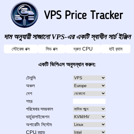
দাম অনুযায়ী সাজানো VPS-এর একটি স্বাধীন সার্চ ইঞ্জিন
স্টোরেজ বক্স
সিড বক্স
দ্রুত CPU
হাই র‍্যাম
একটি ভিপিএস অনুসন্ধান করুন:
টেনান্সি
অঞ্চল
দেশ
শহর
পরিষেবার সময়কাল
ভার্চুয়ালাইজেশন
অপারেটিং সিস্টেম
CPU ব্র্যান্ড