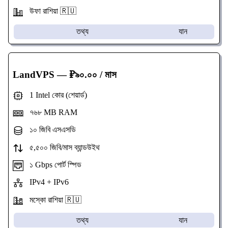
উফা রাশিয়া 🇷🇺
তথ্য
যান
LandVPS
— ₽৯০.০০ / মাস
1 Intel কোর (শেয়ার্ড)
৭৬৮ MB RAM
১০ জিবি এসএসডি
৫,৫০০ জিবি/মাস ব্যান্ডউইথ
১ Gbps পোর্ট স্পিড
IPv4 + IPv6
মস্কো রাশিয়া 🇷🇺
তথ্য
যান