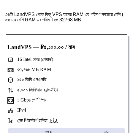
এগুলি LandVPS থেকে কিছু VPS যাদের RAM এর পরিমাণ সবচেয়ে বেশি।
সবচেয়ে বেশি RAM এর পরিমাণ হল 32768 MB:
LandVPS
— ₽৫,১০০.০০ / মাস
16 Intel কোর (শেয়ার্ড)
৩২,৭৬৮ MB RAM
১৫০ জিবি এসএসডি
৫,০০০ জিবি/মাস ব্যান্ডউইথ
১ Gbps পোর্ট স্পিড
IPv4
সেন্ট পিটার্সবার্গ রাশিয়া 🇷🇺
তথ্য
যান