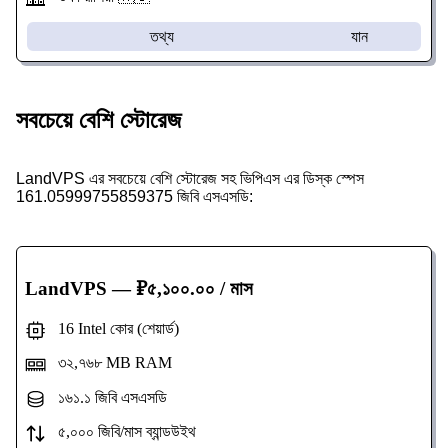
তথ্য
যান
সবচেয়ে বেশি স্টোরেজ
LandVPS এর সবচেয়ে বেশি স্টোরেজ সহ ভিপিএস এর ডিস্ক স্পেস
161.05999755859375 জিবি এসএসডি:
LandVPS
— ₽৫,১০০.০০ / মাস
16 Intel কোর (শেয়ার্ড)
৩২,৭৬৮ MB RAM
১৬১.১ জিবি এসএসডি
৫,০০০ জিবি/মাস ব্যান্ডউইথ