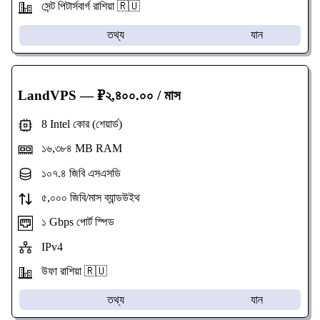
সেন্ট পিটার্সবার্গ রাশিয়া 🇷🇺
তথ্য
যান
LandVPS
— ₽২,৪০০.০০ / মাস
8 Intel কোর (শেয়ার্ড)
১৬,৩৮৪ MB RAM
১০৭.৪ জিবি এসএসডি
৫,০০০ জিবি/মাস ব্যান্ডউইথ
১ Gbps পোর্ট স্পিড
IPv4
উফা রাশিয়া 🇷🇺
তথ্য
যান