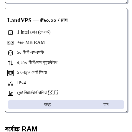
LandVPS
— ₽৯০.০০ / মাস
1 Intel কোর (শেয়ার্ড)
৭৬৮ MB RAM
১০ জিবি এসএসডি
৫,১২০ জিবি/মাস ব্যান্ডউইথ
১ Gbps পোর্ট স্পিড
IPv4
সেন্ট পিটার্সবার্গ রাশিয়া 🇷🇺
তথ্য
যান
সর্বোচ্চ RAM