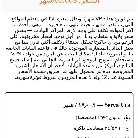
السعر: $60.00/شهر
يتم فوترة هذا VPS شهريًا ويظل سعره ثابتًا في معظم المواقع
التي يتم تقديمه فيها، بحيث تنتهي سنغافورة — وهي واحدة من
أكثر المواقع تكلفة على وجه الأرض لمراكز البيانات — بنفس
سعر ولاية واشنطن، وذلك من أجل توحيد أسعار مخزونهم، على
الرغم من أن جاكرتا تشكل استثناءً وتكلف أكثر. قارن هذا مع
بعض البدائل المتضاربة الموجودة حاليًا في قاعدة البيانات الخاصة
بنا، والمعروضة أدناه؛ يمكنك البحث عن المزيد من خوادم VPS
باستخدام النموذج الموجود في الشريط الجانبي. يتم إنشاء جميع
النتائج ديناميكيًا من قاعدة البيانات. لاحظ أن الأسعار الشهرية
المعروضة أدناه تم الحصول عليها عن طريق قسمة الأسعار
السنوية على 12 وقد لا تقدم المزودون شروط فوترة شهرية.
ServaRica
— $١٧٫٠٠ / شهر
6 نوى Epyc (مخصصة)
٢٤٬٥٧٦ ميغابايت ذاكرة