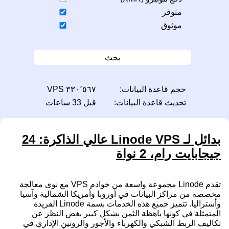
متوفر
موثوق
بحث
حجم قاعدة البيانات:
٣٣٠٬٥٦٧ VPS
تحديث قاعدة البيانات:
قبل 33 ساعات
بدائل لـ Linode VPS عالي الذاكرة: 24
جيجابايت رام، 2 نواة
تقدم Linode مجموعة واسعة من خوادم VPS مع نوى معالجة
مخصصة من مراكز البيانات في أوروبا وأمريكا الشمالية وآسيا
وأستراليا. تتميز جميع هذه الخدمات بسمة Linode الفريدة
المتمثلة في كونها باهظة الثمن بشكل كبير بغض النظر عن
تكاليف الربط الشبكي والكهرباء والأجور والروتين الإداري في