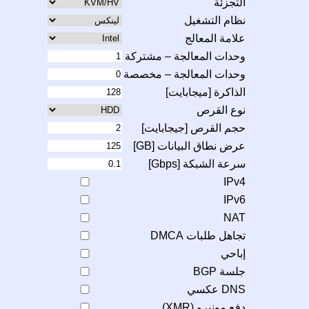
التجزئة
نظام التشغيل
علامة المعالج
وحدات المعالجة – مشتركة
وحدات المعالجة – مخصصة
الذاكرة [ميجابايت]
نوع القرص
حجم القرص [جيجابايت]
عرض نطاق البيانات [GB]
سرعة الشبكة [Gbps]
IPv4
IPv6
NAT
تجاهل طلبات DMCA
إباحي
جلسة BGP
DNS عكسي
دفع مونيرو (XMR)