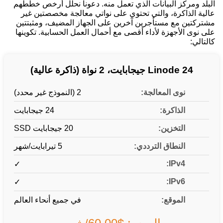
البلد ومركز البيانات الذي تعمل منه. دعونا نحلل أرخص خططهم
عالية الذاكرة، والتي تحتوي على نواتي معالجة مخصصتين غير
مشتركتين مع مستأجرين آخرين على الجهاز المضيف، ومثبتتين
على نوى الأجهزة لأداء أقصى مع أحمال العمل الحسابية. تكوينها
كالتالي:
Linode 24 جيجابايت، 2 نواة (ذاكرة عالية)
نوى المعالجة:
2 (النموذج غير محدد)
الذاكرة:
24 جيجابايت
التخزين:
20 جيجابايت SSD
النطاق الترددي:
5 تيرابايت/شهر
IPv4:
✓
IPv6:
✓
الموقع:
في جميع أنحاء العالم