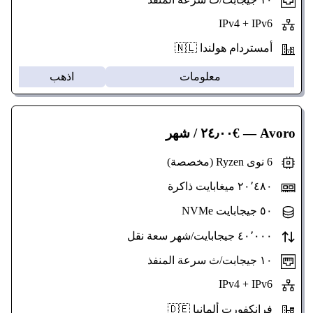
IPv4 + IPv6
أمستردام هولندا 🇳🇱
معلومات
اذهب
Avoro
— €٢٤٫٠٠ / شهر
6 نوى Ryzen (مخصصة)
٢٠٬٤٨٠ ميغابايت ذاكرة
٥٠ جيجابايت NVMe
٤٠٬٠٠٠ جيجابايت/شهر سعة نقل
١٠ جيجابت/ث سرعة المنفذ
IPv4 + IPv6
فرانكفورت ألمانيا 🇩🇪